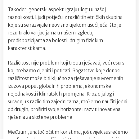
Također, genetski aspekti igraju ulogu u našoj
raznolikosti. Ljudi potječu iz različitih etničkih skupina
koje su se razvijale neovisno tijekom tisućljeća, što je
rezultiralo varijacijama u našem izgledu,
predispozicijama za bolesti i drugim fizičkim
karakteristikama.
Različitost nije problem koji treba rješavati, već resurs
koji trebamo cijeniti i poticati. Bogatstvo koje donosi
različitost može biti ključno za rješavanje suvremenih
izazova poput globalnih problema, ekonomske
nejednakosti i klimatskih promjena. Kroz dijalog i
suradnju s različitim zajednicama, možemo naučiti jedni
od drugih, proširiti svoje horizonte i razviti inovativna
rješenja za složene probleme.
Međutim, unatoč očitim koristima, još uvijek susrećemo