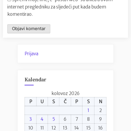
internet pregledniku za sljedeći put kada budem
komentirao.
Prijava
Kalendar
kolovoz 2026
P
U
S
Č
P
S
N
1
2
3
4
5
6
7
8
9
10
11
12
13
14
15
16