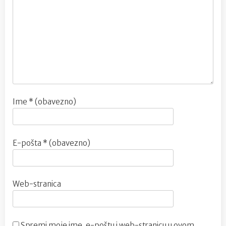
Ime
* (obavezno)
E-pošta
* (obavezno)
Web-stranica
Spremi moje ime, e-poštu i web-stranicu u ovom