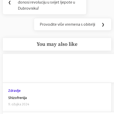
objava
❮
donosi revoluciju u svijet ljepote u
Post:
Dubrovniku!
Provodite više vremena s obitelji
❯
Next
Post:
You may also like
Zdravlje
Shizofrenija
9. ožujka 2024