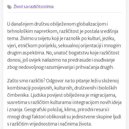
on
Različitost:
Život sa različitostima
Bogatstvo
koje
nas
U današnjem društvu obilježenom globalizacijom i
spaja,
tehnološkim napretkom, različitost je postala središnja
a
ne
tema. Živimo u svijetu koji je raznolik po kulturi, jeziku,
razdvaja
vjeri, etničkom porijeklu, seksualnoj orijentaciji i mnogim
drugim aspektima. No, unatoč bogatstvu koje različitost
donosi, još uvijek nailazimo na predrasude i osuđivanje
zbog nedovoljnog razumijevanja i prihvaćanja drugih.
Zašto smo različiti? Odgovor na to pitanje leži u složenoj
kombinaciji povijesnih, kulturnih, društvenih i bioloških
čimbenika. Ljudska povijest obilježena je migracijama,
susretima s različitim kulturama i integracijom novih ideja
i znanja. Geografski položaj, klima, prirodni resursi i
mnogi drugi faktori oblikovali su jedinstvene skupine ljudi
s različitim vrijednostima i načinima života.