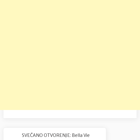
Navigacija
SVEČANO OTVORENJE: Bella Vie
Previous