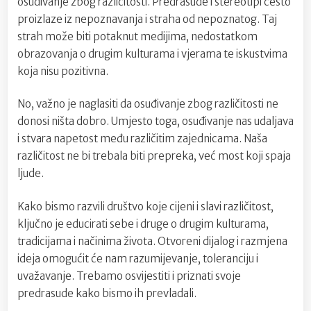
osuđivanje zbog različitosti. Predrasude i stereotipi često
proizlaze iz nepoznavanja i straha od nepoznatog. Taj
strah može biti potaknut medijima, nedostatkom
obrazovanja o drugim kulturama i vjerama te iskustvima
koja nisu pozitivna.
No, važno je naglasiti da osuđivanje zbog različitosti ne
donosi ništa dobro. Umjesto toga, osuđivanje nas udaljava
i stvara napetost među različitim zajednicama. Naša
različitost ne bi trebala biti prepreka, već most koji spaja
ljude.
Kako bismo razvili društvo koje cijeni i slavi različitost,
ključno je educirati sebe i druge o drugim kulturama,
tradicijama i načinima života. Otvoreni dijalog i razmjena
ideja omogućit će nam razumijevanje, toleranciju i
uvažavanje. Trebamo osvijestiti i priznati svoje
predrasude kako bismo ih prevladali.