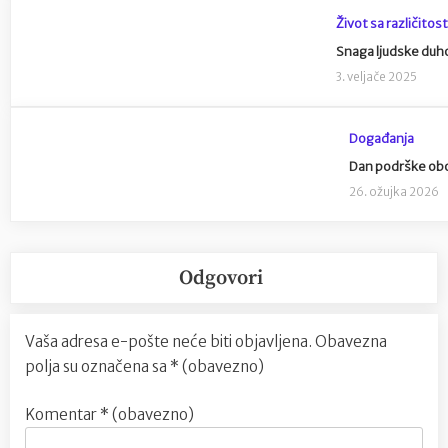
Život sa različitos
Snaga ljudske duhov
3. veljače 2025
Događanja
Dan podrške obol
26. ožujka 2026
Odgovori
Vaša adresa e-pošte neće biti objavljena.
Obavezna
polja su označena sa
* (obavezno)
Komentar
* (obavezno)