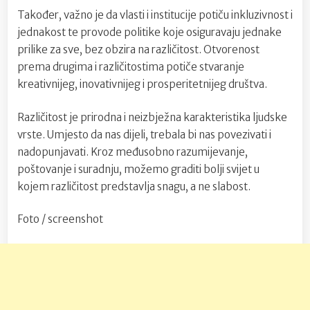
Također, važno je da vlasti i institucije potiču inkluzivnost i
jednakost te provode politike koje osiguravaju jednake
prilike za sve, bez obzira na različitost. Otvorenost
prema drugima i različitostima potiče stvaranje
kreativnijeg, inovativnijeg i prosperitetnijeg društva.
Različitost je prirodna i neizbježna karakteristika ljudske
vrste. Umjesto da nas dijeli, trebala bi nas povezivati i
nadopunjavati. Kroz međusobno razumijevanje,
poštovanje i suradnju, možemo graditi bolji svijet u
kojem različitost predstavlja snagu, a ne slabost.
Foto / screenshot