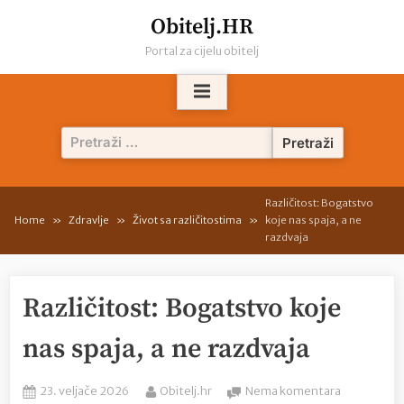
Skip
Obitelj.HR
to
Portal za cijelu obitelj
content
Pretraži:
Različitost: Bogatstvo
Home
Zdravlje
Život sa različitostima
koje nas spaja, a ne
razdvaja
Različitost: Bogatstvo koje
nas spaja, a ne razdvaja
Posted
By
na
23. veljače 2026
Obitelj.hr
Nema komentara