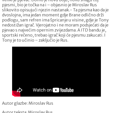
pjesmi, bio je točka na i – objasnio je Miroslav Rus
slikovito opisujući njezin nastanak.- Ta pjesma kao da je
dvoslojna, ima jedan moment gdje Brane odlično drži
podlogu, sam refren ima špricanje u visine, gdje je Tony
nedostižan igrač. Vjerojatno i ne moram podsjećati da je
pjevao s najvećim opernim zvijezdama. A ITD bandu je,
sportski rečeno, trebao igrač koji će pjesmu zakucati. I
Tony je to učinio – zaključio je Rus.
Autor glazbe: Miroslav Rus
Autor teksta: Miroslav Rus