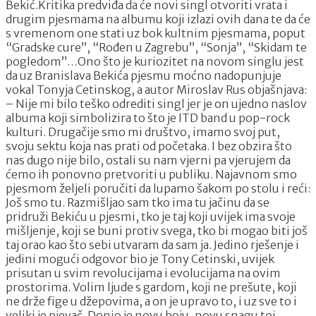
u
Bekić.Kritika predviđa da će novi singl otvoriti vrata i
jatu
drugim pjesmama na albumu koji izlazi ovih dana te da će
“
s vremenom one stati uz bok kultnim pjesmama, poput
“Gradske cure”, “Rođen u Zagrebu”, “Sonja”, “Skidam te
pogledom”…Ono što je kuriozitet na novom singlu jest
da uz Branislava Bekića pjesmu moćno nadopunjuje
vokal Tonyja Cetinskog, a autor Miroslav Rus objašnjava:
– Nije mi bilo teško odrediti singl jer je on ujedno naslov
albuma koji simbolizira to što je ITD band u pop-rock
kulturi. Drugačije smo mi društvo, imamo svoj put,
svoju sektu koja nas prati od početaka. I bez obzira što
nas dugo nije bilo, ostali su nam vjerni pa vjerujem da
ćemo ih ponovno pretvoriti u publiku. Najavnom smo
pjesmom željeli poručiti da lupamo šakom po stolu i reći:
Još smo tu. Razmišljao sam tko ima tu jačinu da se
pridruži Bekiću u pjesmi, tko je taj koji uvijek ima svoje
mišljenje, koji se buni protiv svega, tko bi mogao biti još
taj orao kao što sebi utvaram da sam ja. Jedino rješenje i
jedini mogući odgovor bio je Tony Cetinski, uvijek
prisutan u svim revolucijama i evolucijama na ovim
prostorima. Volim ljude s gardom, koji ne prešute, koji
ne drže fige u džepovima, a on je upravo to, i uz sve to i
veliki je pjevač. Donio je novu boju, novu snagu toj