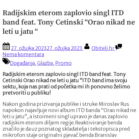
Radijskim eterom zaplovio singl ITD
band feat. Tony Cetinski “Orao nikad ne
leti u jatu “
Posted
By
27. ožujka 2023
27. ožujka 2023
Obitelj.hr
on
na
Nema komentara
Radijskim
Događanja
,
Glazba
,
Promo
eterom
zaplovio
Radijskim eterom zaplovio singl ITD band feat. Tony
singl
Cetinski Orao nikad ne leti u jatu ”ITD band ima svoju
ITD
sektu, koja nas prati od početka mi ih ponovno želimo
band
pretvoriti u publiku!
feat.
Tony
Nakon godina prizivanja publike i struke Miroslav Rus
Cetinski
napokon najavljuje novi album ITD banda “Orao nikad ne
“Orao
leti u jatu”, a istoimeni singl upravo je danas zaplovio
nikad
radijskim eterom diljem regije.Reaktiviranje benda
ne
značilo je da uz poznatog skladatelja i tekstopisca pred
leti
mikrofon staje originalni pjevač benda Branislav