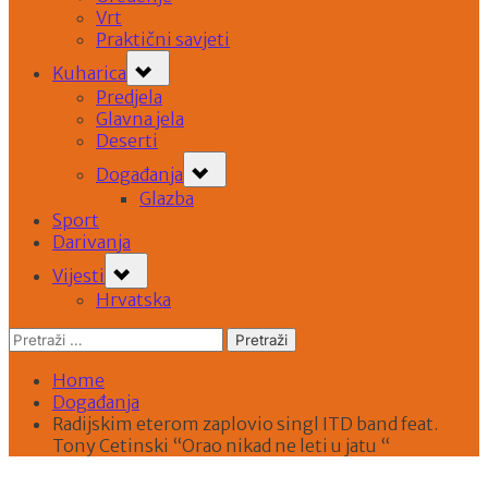
Vrt
Praktični savjeti
Toggle
Kuharica
sub-
Predjela
menu
Glavna jela
Deserti
Toggle
Događanja
sub-
Glazba
menu
Sport
Darivanja
Toggle
Vijesti
sub-
Hrvatska
menu
Pretraži:
Home
Događanja
Radijskim eterom zaplovio singl ITD band feat.
Tony Cetinski “Orao nikad ne leti u jatu “