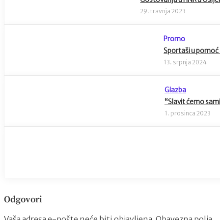
29. travnja 2023
Promo
Sportaši u pomoć a
13. srpnja 2024
Glazba
“Slavit ćemo sami
1. prosinca 2023
Odgovori
Vaša adresa e-pošte neće biti objavljena.
Obavezna polja