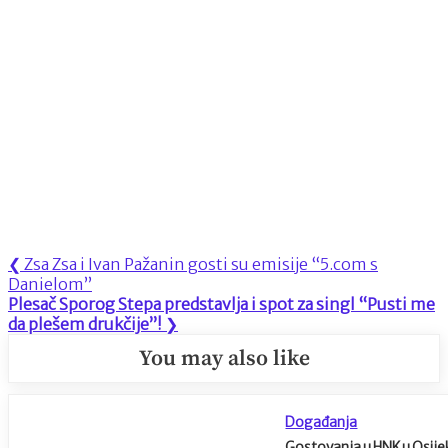
Navigacija
Previous
❮
Zsa Zsa i Ivan Pažanin gosti su emisije “5.com s
Post:
Danielom”
objava
Next
Plesač Sporog Stepa predstavlja i spot za singl “Pusti me
Post:
da plešem drukčije”!
❯
You may also like
Događanja
Gostovanja u HNK u Osije