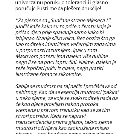
univerzalnu poruku o toleranciji i glasno
poručuje Pusti me da plešem drukčije!
“Za pjesme sa „Sunčane strane Mjeseca 1“
Juričić kaže kako su to priče o životu koje je
pričao djeci prije spavanja samo kako bi
izbjegao čitanje slikovnica. Bez obzira što ga
kao roditelj s identičnim večernjim zadacima
u potpunosti razumijem, ipak u tom
Maxovom potezu ima daleko više dubine
nego li se na prvu loptu čini. Naime, daleko je
teže ispričati priču iz glave, nego pratiti
ilustrirane šprance slikovnice.
Sabija se mudrost na taj način i pročišćava od
nebitnog. Kao da se esencija mudrosti ‘pakira’
u neko sjeme, za koje se svaki roditelj nada da
će kod djece proklijati nakon protoka
vremena u pravom trenutku kad se za tim
stvori potreba. Kada se napravi
transcendencija prema glazbi, takvo sjeme
mudrosti oživljava kao zaokružena misao
pjesme – ono bez čega nema prave pjesme.