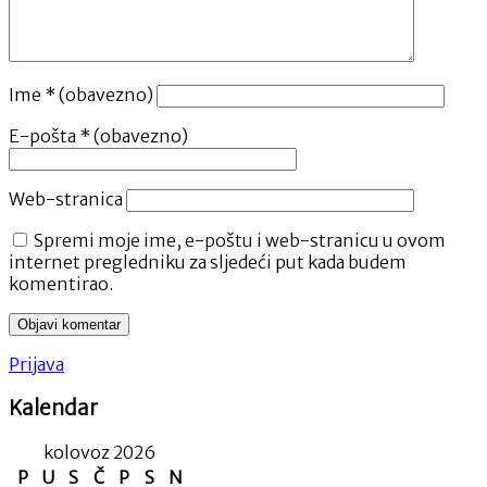
Ime
* (obavezno)
E-pošta
* (obavezno)
Web-stranica
Spremi moje ime, e-poštu i web-stranicu u ovom
internet pregledniku za sljedeći put kada budem
komentirao.
Prijava
Kalendar
kolovoz 2026
P
U
S
Č
P
S
N