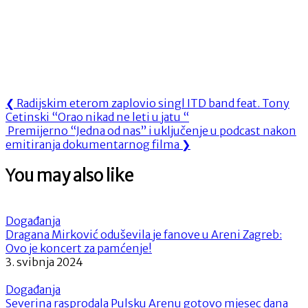
Navigacija
Previous
❮
Radijskim eterom zaplovio singl ITD band feat. Tony
Post:
Cetinski “Orao nikad ne leti u jatu “
objava
Next
Premijerno “Jedna od nas” i uključenje u podcast nakon
Post:
emitiranja dokumentarnog filma
❯
You may also like
Događanja
Dragana Mirković oduševila je fanove u Areni Zagreb:
Ovo je koncert za pamćenje!
3. svibnja 2024
Događanja
Severina rasprodala Pulsku Arenu gotovo mjesec dana