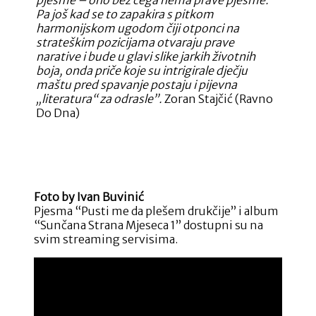
Pa još kad se to zapakira s pitkom
harmonijskom ugodom čiji otponci na
strateškim pozicijama otvaraju prave
narative i bude u glavi slike jarkih životnih
boja, onda priče koje su intrigirale dječju
maštu pred spavanje postaju i pijevna
„literatura“ za odrasle”.
Zoran Stajčić (Ravno
Do Dna)
Foto by Ivan Buvinić
Pjesma “Pusti me da plešem drukčije” i album
“Sunčana Strana Mjeseca 1” dostupni su na
svim streaming servisima.