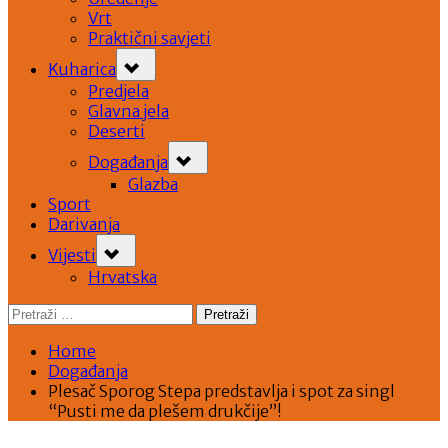
Vrt
Praktični savjeti
Toggle
Kuharica
sub-
menu
Predjela
Glavna jela
Deserti
Toggle
Događanja
sub-
menu
Glazba
Sport
Darivanja
Toggle
Vijesti
sub-
menu
Hrvatska
Pretraži:
Home
Događanja
Plesač Sporog Stepa predstavlja i spot za singl
“Pusti me da plešem drukčije”!