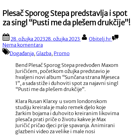
Plesač Sporog Stepa predstavlja i spot
za singl “Pusti me da plešem drukčije”!
Posted
By
28. ožujka 2023
28. ožujka 2023
Obitelj.hr
on
na
Nema komentara
Plesač
Događanja
,
Glazba
,
Promo
Sporog
Stepa
Bend Plesač Sporog Stepa predvođen Maxom
predstavlja
Juričićem, početkom ožujka predstavio je
i
hvaljeni novi album “Sunčana strana Mjeseca
spot
1”, a sada stiže i duhoviti spot za najavni singl
za
“Pusti me da plešem drukčije”.
singl
“Pusti
Klara Rusan Klarxy u svom londonskom
me
studiju kreirala je malo remek djelo koje
da
žarkim bojama i duhovito kreiranim likovima
plešem
plesača prati priče o životu kakve je Max
drukčije”!
Juričić pričao djeci prije spavanja. Animirani
glazbeni video za velike i male nosi