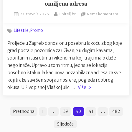
estetika
omiljena adresa
dobiva
Posted
By
na
23. travnja 2026
Obitelj.hr
Nema komentara
novu
on
Roofto
dimenziju”
u
,
Lifestile
Promo
centru
Zagreb
Proljeće u Zagreb donosi onu posebnu lakoću zbog koje
koji
grad postaje pozornica za uživanje u dugim kavama,
postaje
nova
spontanim susretima i vikendima koji traju malo duže
omiljen
nego inače. Upravo u tom ritmu, jedna se lokacija
adresa
posebno istaknula kao nova nezaobilazna adresa za sve
koji traže savršen spoj atmosfere, pogleda i dobrog
“Rooftop
okusa. U živopisnoj Vlaškoj ulici, …
Više
»
u
centru
Brojevi
Zagreba
Prethodna
1
…
39
40
41
…
482
koji
stranica
postaje
Sljedeća
objava
nova