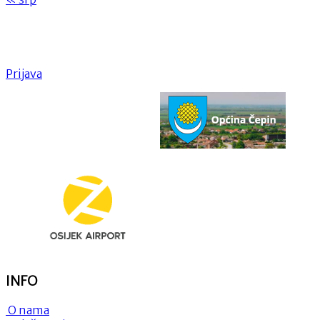
Prijava
INFO
O nama