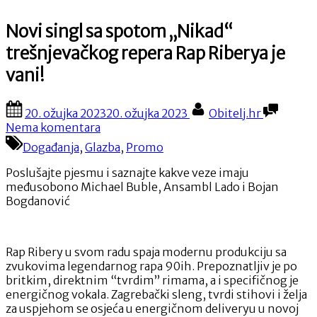
Novi singl sa spotom „Nikad“
trešnjevačkog repera Rap Riberya je
vani!
Posted
By
20. ožujka 2023
20. ožujka 2023
Obitelj.hr
on
na
Nema komentara
Novi
Događanja
,
Glazba
,
Promo
singl
sa
Poslušajte pjesmu i saznajte kakve veze imaju
spotom
međusobono Michael Buble, Ansambl Lado i Bojan
„Nikad“
Bogdanović
trešnjevačkog
repera
Rap
Rap Ribery u svom radu spaja modernu produkciju sa
Riberya
zvukovima legendarnog rapa 90ih. Prepoznatljiv je po
je
britkim, direktnim “tvrdim” rimama, a i specifičnog je
vani!
energičnog vokala. Zagrebački sleng, tvrdi stihovi i želja
za uspjehom se osjeća u energičnom deliveryu u novoj