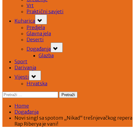
Vrt
Praktični savjeti
Toggle
Kuharica
sub-
menu
Predjela
Glavna jela
Deserti
Toggle
Događanja
sub-
menu
Glazba
Sport
Darivanja
Toggle
Vijesti
sub-
menu
Hrvatska
Pretraži:
Home
Događanja
Novi singl sa spotom „Nikad“ trešnjevačkog repera
Rap Riberya je vani!