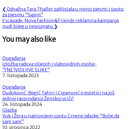
Navigacija
Previous
❮
Odvažna Tara Thaller zablistala u novoj pjesmi i spotu
Post:
za pjesmu “Sjajim”
objava
Next
Escapade: Nova Fashion&Friends reklamna kampanja
Post:
nudi bijeg u nepoznato
❯
You may also like
Događanja
Izložba radova slijepih i slabovidnih osoba-
“(NE)VIDLJIVE SLIKE”
7. listopada 2023
Događanja
Duduković, Begić Tahiri i Ciganović o estetici na još
jednoj rasprodanoj Ženskoj priči!
24. listopada 2024
Glazba
Vuk i Žera u najnovijem spotu Crvene jabuke “Bolje da
sam sam”
10. prosinca 2022