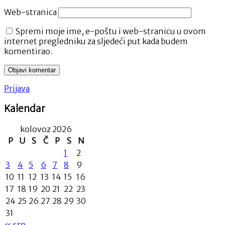
Web-stranica
Spremi moje ime, e-poštu i web-stranicu u ovom
internet pregledniku za sljedeći put kada budem
komentirao.
Prijava
Kalendar
kolovoz 2026
P
U
S
Č
P
S
N
1
2
3
4
5
6
7
8
9
10
11
12
13
14
15
16
17
18
19
20
21
22
23
24
25
26
27
28
29
30
31
« srp