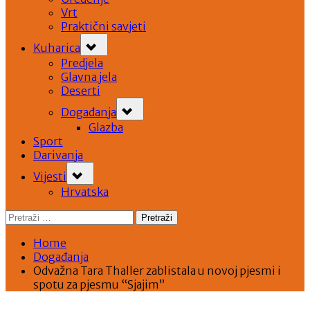
Vrt
Praktični savjeti
Toggle
Kuharica
sub-
menu
Predjela
Glavna jela
Deserti
Toggle
Događanja
sub-
menu
Glazba
Sport
Darivanja
Toggle
Vijesti
sub-
menu
Hrvatska
Pretraži:
Home
Događanja
Odvažna Tara Thaller zablistala u novoj pjesmi i
spotu za pjesmu “Sjajim”