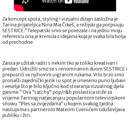
Za koncept spota, styling i vizualni dizajn zaslužna je
Tarina prijateljica Nina Mia Čikeš, a režijski ga potpsiuju
SESTRICE:”Telepatski smo se povezale i na jednu moju
referencu ona je krenula s idejama koja je svaka bila bolja
od prethodne.
Zaista je užitak raditi s nekim tko je toliko kreativan i
predan. Udružili smo se s renomiranim duom SESTRICE i
prepustili se njihovim uigranim rukama. Vrlo brzo smo
pronašli zajednički jezik i u spot je uneseno puno ljubavi
i veselja što je bilo ključno kod stvaranja vizualnog djela
pjesme.” Ova “catchy” pop/r&b poslastica stiže za
vrijeme Tarinog natjecanja u popularnom televizijskom
showu “Ples sa zvijezdama” u kojem svakog tjedna
nastupima s partnerom Mateom Cvenićem oduševljava
publiku i žiri.