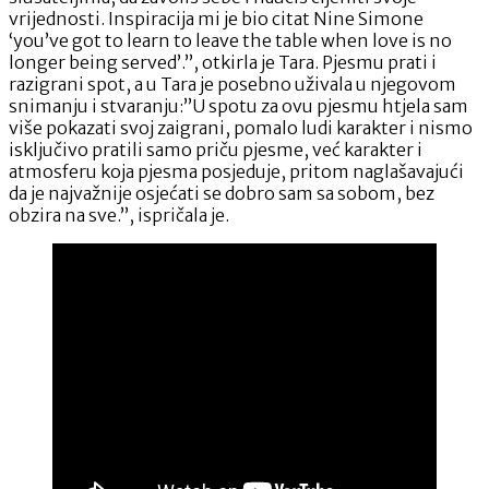
vrijednosti. Inspiracija mi je bio citat Nine Simone
‘you’ve got to learn to leave the table when love is no
longer being served’.”, otkirla je Tara. Pjesmu prati i
razigrani spot, a u Tara je posebno uživala u njegovom
snimanju i stvaranju:”U spotu za ovu pjesmu htjela sam
više pokazati svoj zaigrani, pomalo ludi karakter i nismo
isključivo pratili samo priču pjesme, već karakter i
atmosferu koja pjesma posjeduje, pritom naglašavajući
da je najvažnije osjećati se dobro sam sa sobom, bez
obzira na sve.”, ispričala je.