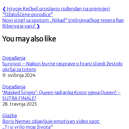
Navigacija
Previous
❮
Hrvoje Kečkeš proslavio rođendan na premijeri
Post:
“Ožalošćene porodice”
objava
Next
Novi singl sa spotom „Nikad“ trešnjevačkog repera Rap
Post:
Riberya je vani!
❯
You may also like
Događanja
Survivor – Nakon burne rasprave o hrani slijedi žestoki
okršaj za totem
9. svibnja 2024
Događanja
‘Masked Singer’: Queen Jadranka Kosor pjeva Queen! –
SUTRA FINALE!
28. travnja 2023
Glazba
Boris Nemec objavljuje emotivan video spot:
„Ti si vrilo mog života“