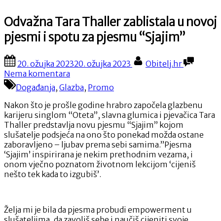
Odvažna Tara Thaller zablistala u novoj
pjesmi i spotu za pjesmu “Sjajim”
Posted
By
20. ožujka 2023
20. ožujka 2023
Obitelj.hr
on
na
Nema komentara
Odvažna
Događanja
,
Glazba
,
Promo
Tara
Thaller
Nakon što je prošle godine hrabro započela glazbenu
zablistala
karijeru singlom “Oteta”, slavna glumica i pjevačica Tara
u
Thaller predstavlja novu pjesmu “Sjajim” kojom
novoj
slušatelje podsjeća na ono što ponekad možda ostane
pjesmi
zaboravljeno – ljubav prema sebi samima.”Pjesma
i
‘Sjajim’ inspirirana je nekim prethodnim vezama, i
spotu
onom vječno poznatom životnom lekcijom ‘cijeniš
za
nešto tek kada to izgubiš’.
pjesmu
“Sjajim”
Želja mi je bila da pjesma probudi empowerment u
slušateljima, da zavoliš sebe i naučiš cijeniti svoje