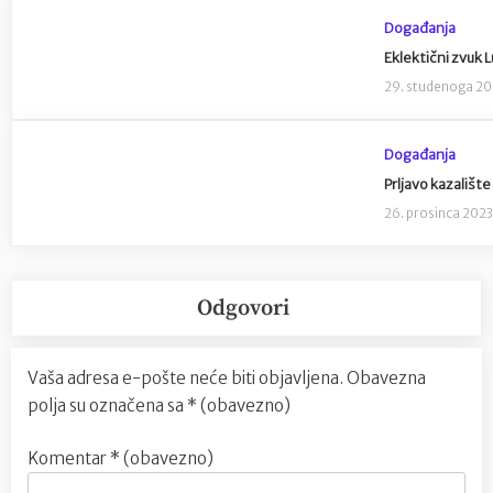
Događanja
Eklektični zvuk
29. studenoga 2
Događanja
Prljavo kazališt
26. prosinca 202
Odgovori
Vaša adresa e-pošte neće biti objavljena.
Obavezna
polja su označena sa
* (obavezno)
Komentar
* (obavezno)