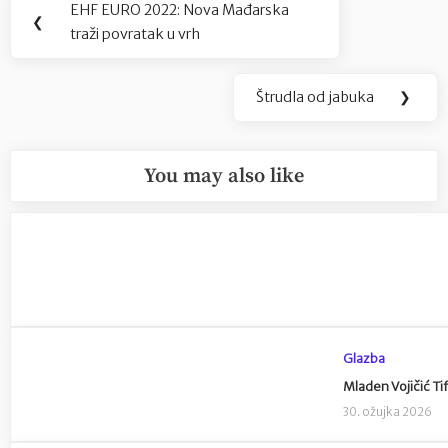
EHF EURO 2022: Nova Mađarska
Previous
❮
objava
traži povratak u vrh
Post:
Štrudla od jabuka
❯
Next
Post:
You may also like
Glazba
Mladen Vojičić Ti
30. ožujka 2026