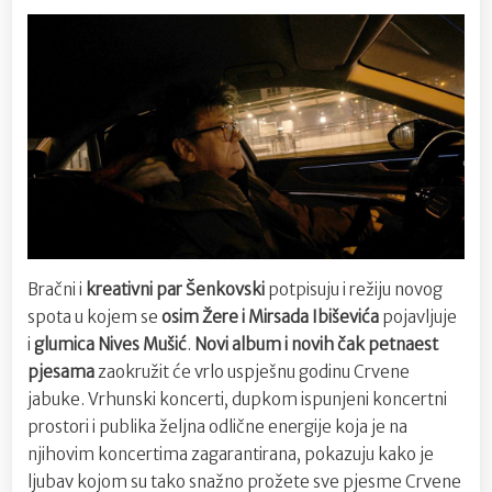
Bračni i
kreativni par Šenkovski
potpisuju i režiju novog
spota u kojem se
osim Žere i Mirsada Ibiševića
pojavljuje
i
glumica Nives Mušić
.
Novi album i novih čak petnaest
pjesama
zaokružit će vrlo uspješnu godinu Crvene
jabuke. Vrhunski koncerti, dupkom ispunjeni koncertni
prostori i publika željna odlične energije koja je na
njihovim koncertima zagarantirana, pokazuju kako je
ljubav kojom su tako snažno prožete sve pjesme Crvene