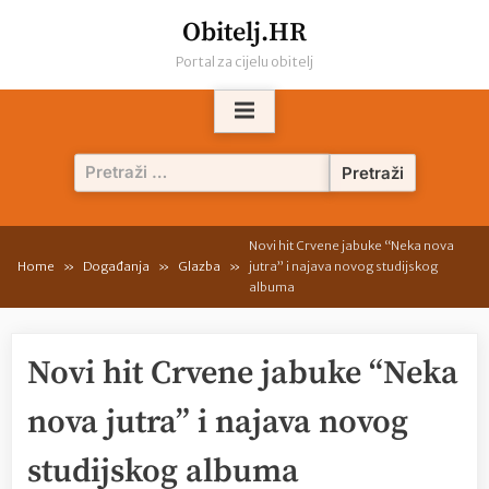
Skip
Obitelj.HR
to
Portal za cijelu obitelj
content
Pretraži:
Novi hit Crvene jabuke “Neka nova
Home
Događanja
Glazba
jutra” i najava novog studijskog
albuma
Novi hit Crvene jabuke “Neka
nova jutra” i najava novog
studijskog albuma