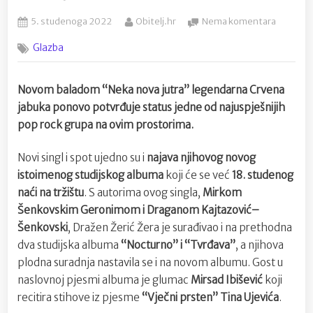
Posted
By
na
5. studenoga 2022
Obitelj.hr
Nema komentara
on
Novi
Glazba
hit
Crvene
jabuke
Novom baladom “Neka nova jutra” legendarna Crvena
“Neka
jabuka ponovo potvrđuje status jedne od najuspješnijih
nova
jutra”
pop rock grupa na ovim prostorima.
i
najava
Novi singl i spot ujedno su i
najava njihovog novog
novog
istoimenog studijskog albuma
koji će se već
18. studenog
studijsk
naći na tržištu
. S autorima ovog singla,
Mirkom
albuma
Šenkovskim Geronimom i Draganom Kajtazović–
Šenkovski
, Dražen Žerić Žera je surađivao i na prethodna
dva studijska albuma
“Nocturno” i “Tvrđava”
, a njihova
plodna suradnja nastavila se i na novom albumu. Gost u
naslovnoj pjesmi albuma je glumac
Mirsad Ibišević
koji
recitira stihove iz pjesme
“Vječni prsten” Tina Ujevića
.