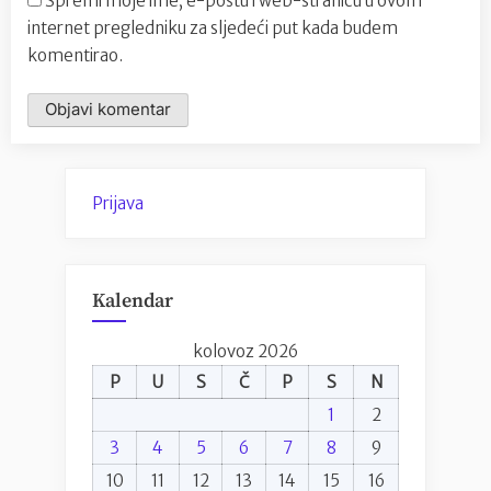
Spremi moje ime, e-poštu i web-stranicu u ovom
internet pregledniku za sljedeći put kada budem
komentirao.
Prijava
Kalendar
kolovoz 2026
P
U
S
Č
P
S
N
1
2
3
4
5
6
7
8
9
10
11
12
13
14
15
16