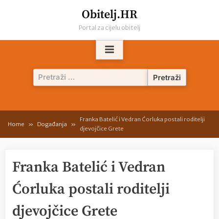
Skip
Obitelj.HR
to
Portal za cijelu obitelj
content
Pretraži:
Franka Batelić i Vedran Ćorluka postali roditelji
Home
Događanja
djevojčice Grete
Franka Batelić i Vedran
Ćorluka postali roditelji
djevojčice Grete