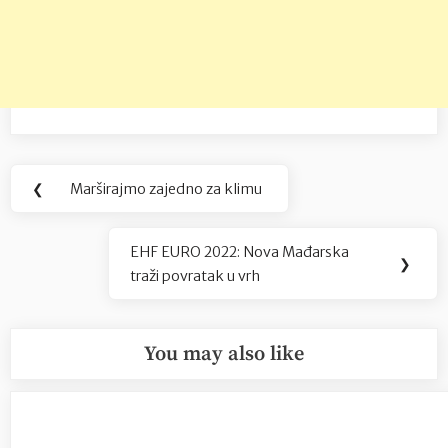
Navigacija
❮
Marširajmo zajedno za klimu
Previous
objava
Post:
EHF EURO 2022: Nova Mađarska
Next
❯
traži povratak u vrh
Post:
You may also like