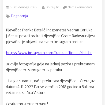
Posted
By
na
5. studenoga 2022
Obitelj.hr
Nema komentara
on
Franka
Događanja
Batelić
i
Vedran
Pjevačica Franka Batelić i nogometaš Vedran Ćorluka
Ćorluka
jučer su postali roditelji djevojčice Grete.Radosnu vijest
postali
roditelji
pjevačica je objavila na svom Instagram profilu:
djevojči
Grete
https://www.instagram.com/frankaofficial_/?hl=hr
uz dvije fotografije gdje na jednoj pozira s prekrasnom
djevojčicom i suprugom uz poruku
-I stigla si nam ti, naša prekrasna djevojčice…Greta ,uz
datum 4.11.2022.Par se vjenčao 2018 godine u Balama i
već imaju sinčića Viktora.
Čestitamo sretnom paru !