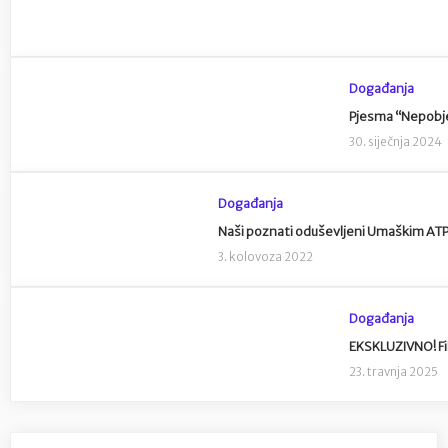
Događanja
Pjesma “Nepobje
30. siječnja 2024
Događanja
Naši poznati oduševljeni Umaškim A
3. kolovoza 2022
Događanja
EKSKLUZIVNO! Fi
23. travnja 2025