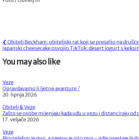
Navigacija
Previous
❮
Obitelj Beckham: obiteljski rat koji se preselio na druš
Next
Post:
Japanski cheesecake osvojio TikTok: desert jogurt s keksim
objava
Post:
You may also like
Veze
Opravdavamo li ljetne avanture ?
20. lipnja 2026
Obitelj & Veze
Zašto se osobe mijenjaju kada uđu u vezu i distanciraju od p
17. veljače 2026
Veze
Moj telefon je moj, a njegov je isto moj – gdje prestaje ljub