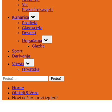
Vrt
Praktični savjeti
Toggle
Kuharica
sub-
menu
Predjela
Glavna jela
Deserti
Toggle
Događanja
sub-
menu
Glazba
Sport
Darivanja
Toggle
Vijesti
sub-
menu
Hrvatska
Pretraži:
Home
Obitelj & Veze
Novi dečko, novi izgled?