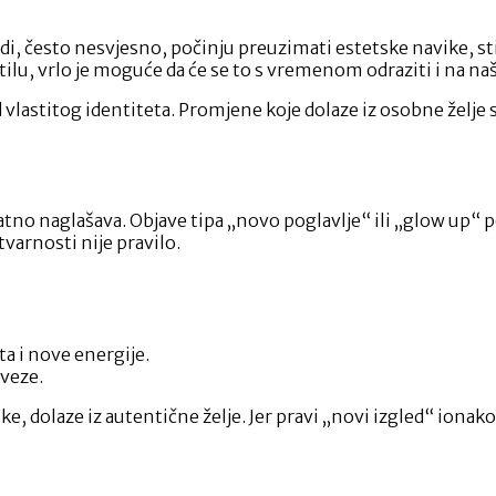
i, često nesvjesno, počinju preuzimati estetske navike, stil 
u, vrlo je moguće da će se to s vremenom odraziti i na naš
d vlastitog identiteta. Promjene koje dolaze iz osobne želje 
atno naglašava. Objave tipa „novo poglavlje“ ili „glow up“ 
tvarnosti nije pravilo.
a i nove energije.
 veze.
ke, dolaze iz autentične želje. Jer pravi „novi izgled“ ionako