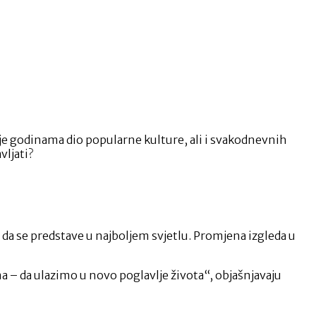
eć je godinama dio popularne kulture, ali i svakodnevnih
vljati?
 da se predstave u najboljem svjetlu. Promjena izgleda u
 – da ulazimo u novo poglavlje života“, objašnjavaju