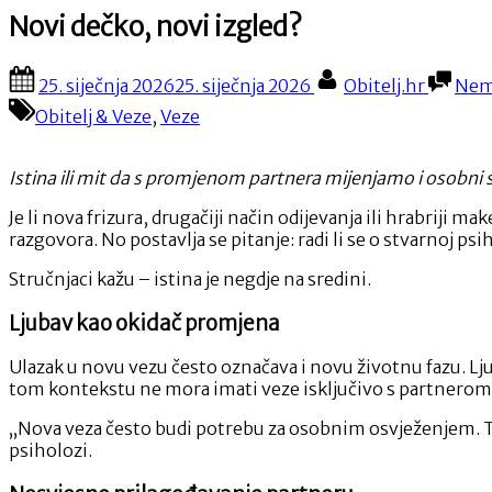
Novi dečko, novi izgled?
Posted
By
25. siječnja 2026
25. siječnja 2026
Obitelj.hr
Nem
on
Obitelj & Veze
,
Veze
Istina ili mit da s promjenom partnera mijenjamo i osobni s
Je li nova frizura, drugačiji način odijevanja ili hrabriji
razgovora. No postavlja se pitanje: radi li se o stvarnoj p
Stručnjaci kažu – istina je negdje na sredini.
Ljubav kao okidač promjena
Ulazak u novu vezu često označava i novu životnu fazu. Lju
tom kontekstu ne mora imati veze isključivo s partnerom,
„Nova veza često budi potrebu za osobnim osvježenjem. To
psiholozi.