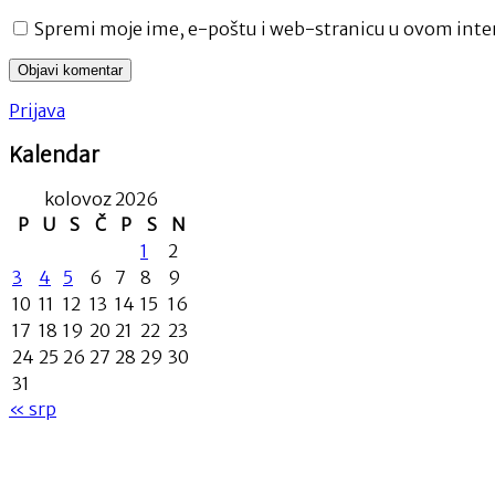
Spremi moje ime, e-poštu i web-stranicu u ovom inter
Prijava
Kalendar
kolovoz 2026
P
U
S
Č
P
S
N
1
2
3
4
5
6
7
8
9
10
11
12
13
14
15
16
17
18
19
20
21
22
23
24
25
26
27
28
29
30
31
« srp