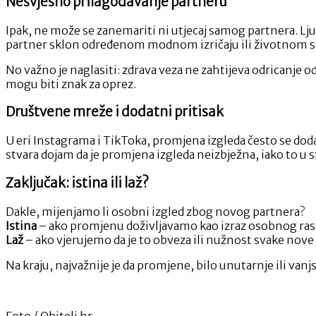
Nesvjesno prilagođavanje partneru
Ipak, ne može se zanemariti ni utjecaj samog partnera. Ljud
partner sklon određenom modnom izričaju ili životnom stil
No važno je naglasiti: zdrava veza ne zahtijeva odricanje o
mogu biti znak za oprez.
Društvene mreže i dodatni pritisak
U eri Instagrama i TikToka, promjena izgleda često se dod
stvara dojam da je promjena izgleda neizbježna, iako to u s
Zaključak: istina ili laž?
Dakle, mijenjamo li osobni izgled zbog novog partnera?
Istina
– ako promjenu doživljavamo kao izraz osobnog rast
Laž
– ako vjerujemo da je to obveza ili nužnost svake nove
Na kraju, najvažnije je da promjene, bilo unutarnje ili vanjs
Foto / Obitelj.hr