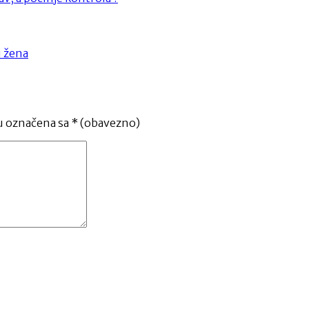
u žena
u označena sa
* (obavezno)