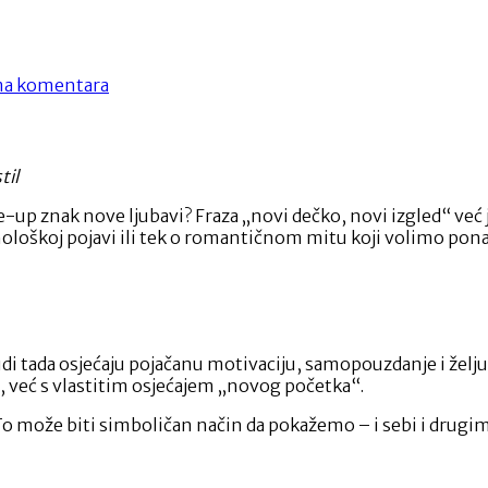
na
a komentara
Novi
dečko,
novi
izgled?
til
 make-up znak nove ljubavi? Fraza „novi dečko, novi izgled“ v
sihološkoj pojavi ili tek o romantičnom mitu koji volimo pona
di tada osjećaju pojačanu motivaciju, samopouzdanje i želju
 već s vlastitim osjećajem „novog početka“.
 može biti simboličan način da pokažemo – i sebi i drugima