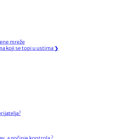
tvene mreže
a koji se topi u ustima
❯
rijatelja?
av, a počinje kontrola ?