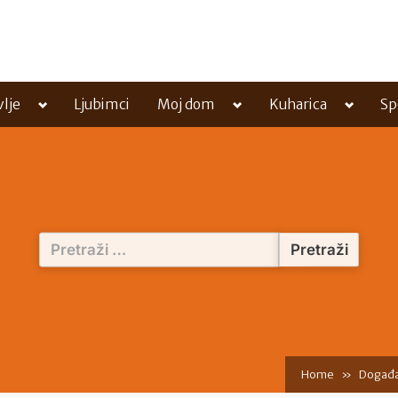
Toggle
Toggle
Toggle
vlje
Ljubimci
Moj dom
Kuharica
Sp
sub-
sub-
sub-
menu
menu
menu
Pretraži:
Home
Događa