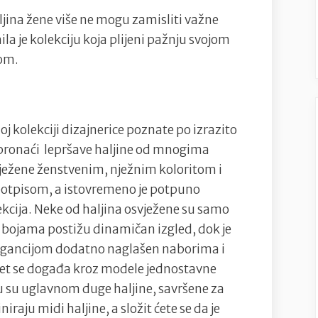
aljina žene više ne mogu zamisliti važne
la je kolekciju koja plijeni pažnju svojom
bom.
j kolekciji dizajnerice poznate po izrazito
pronaći lepršave haljine od mnogima
vježene ženstvenim, nježnim koloritom i
potpisom, a istovremeno je potpuno
lekcija. Neke od haljina osvježene su samo
bojama postižu dinamičan izgled, dok je
legancijom dodatno naglašen naborima i
et se događa kroz modele jednostavne
ju su uglavnom duge haljine, savršene za
niraju midi haljine, a složit ćete se da je