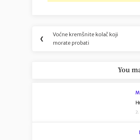
Navigacija
Voćne kremšnite kolač koji
Previous
❮
objava
morate probati
Post:
You ma
M
Hr
2.