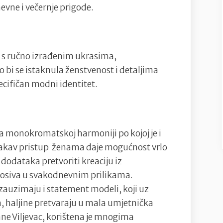
evne i večernje prigode.
e s ručno izrađenim ukrasima,
 bi se istaknula ženstvenost i detaljima
pecifičan modni identitet.
na monokromatskoj harmoniji po kojoj je i
 takav pristup ženama daje mogućnost vrlo
odataka pretvoriti kreaciju iz
 nosiva u svakodnevnim prilikama.
zauzimaju i statement modeli, koji uz
, haljine pretvaraju u mala umjetnička
ijane Viljevac, korištena je mnogima