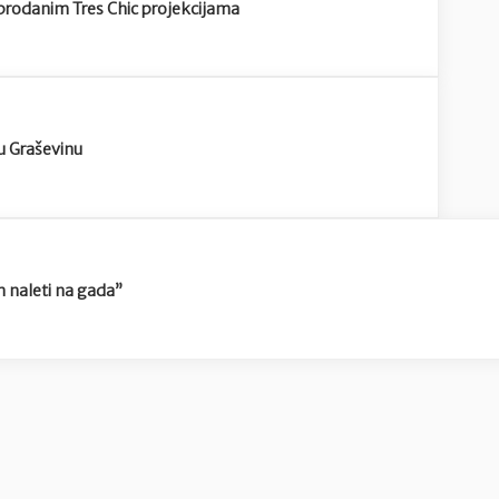
sprodanim Tres Chic projekcijama
u Graševinu
m naleti na gada”