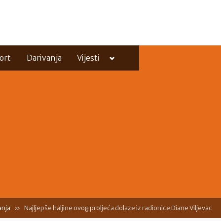
Toggle
ort
Darivanja
Vijesti
sub-
menu
Toggle
sub-
menu
nja
Najljepše haljine ovog proljeća dolaze iz radionice Diane Viljevac