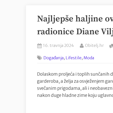
Najljepše haljine o
radionice Diane Vil
Posted
By
16. travnja 2024
Obitelj.hr
on
,
,
Događanja
Lifestile
Moda
Dolaskom proljeća i toplih sunčanih da
garderoba, a želja za osvježenjem ga
svečanim prigodama, ali i neobavezni
nakon duge hladne zime koju uglavn