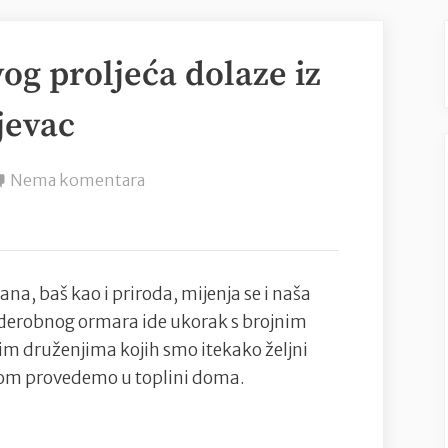
vog proljeća dolaze iz
jevac
na
Nema komentara
Najljepše
haljine
ovog
proljeća
na, baš kao i priroda, mijenja se i naša
dolaze
rderobnog ormara ide ukorak s brojnim
iz
m druženjima kojih smo itekako željni
radionice
om provedemo u toplini doma.
Diane
Viljevac