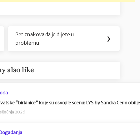
Pet znakova da je dijete u
Next
❯
problemu
Post:
y also like
oda
vatske “birkinice” koje su osvojile scenu: LYS by Sandra Cerin obilj
 siječnja 2026
Događanja