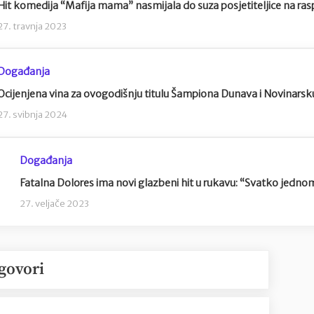
Hit komedija “Mafija mama” nasmijala do suza posjetiteljice na ra
27. travnja 2023
Događanja
Ocijenjena vina za ovogodišnju titulu Šampiona Dunava i Novinarsk
27. svibnja 2024
Događanja
Fatalna Dolores ima novi glazbeni hit u rukavu: “Svatko jedno
27. veljače 2023
govori