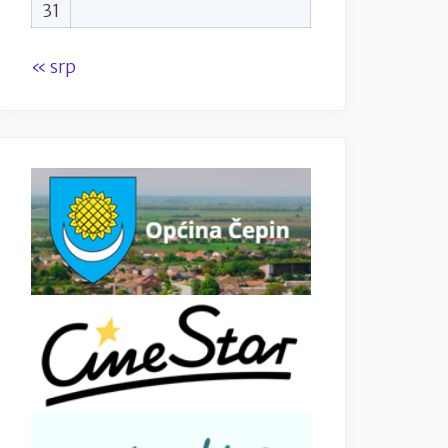
31
« srp