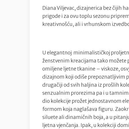
Diana Viljevac, dizajnerica bez čijih h
prigode i za ovu toplu sezonu pripremi
kreativnošću, ali i vrhunskom izved
U elegantnoj minimalističkoj proljetno
ženstvenim kreacijama tako možete 
omiljene ljetne tkanine – viskoze, os
dizajnom koji odiše prepoznatljivim 
drugačiji od svih haljina iz prošlih ko
senzualnim prorezima pa i u tamnim 
dio kolekcije prožet jednostavnom e
formom koja naglašava figuru. Zaokr
siluete ali dinamičnih boja, a u pitan
ljetna vjenčanja. Ipak, u kolekciji domi