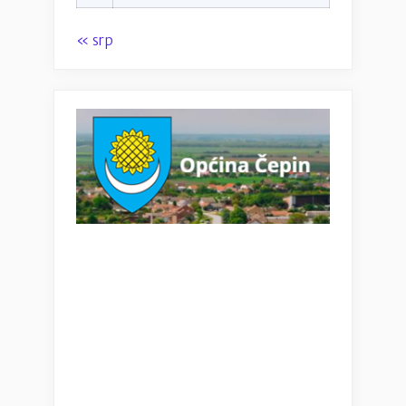
« srp