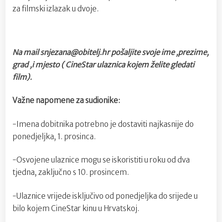
“BOG
za filmski izlazak u dvoje.
NEĆE
POMOĆ
Na mail snjezana@obitelj.hr pošaljite svoje ime ,prezime,
grad ,i mjesto ( CineStar ulaznica kojem želite gledati
film).
Važne napomene za sudionike:
-Imena dobitnika potrebno je dostaviti najkasnije do
ponedjeljka, 1. prosinca.
-Osvojene ulaznice mogu se iskoristiti u roku od dva
tjedna, zaključno s 10. prosincem.
-Ulaznice vrijede isključivo od ponedjeljka do srijede u
bilo kojem CineStar kinu u Hrvatskoj.