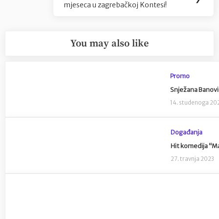
mjeseca u zagrebačkoj Kontesi!
Post:
You may also like
Promo
Snježana Banovi
14. studenoga 20
Događanja
Hit komedija “Ma
27. travnja 2023