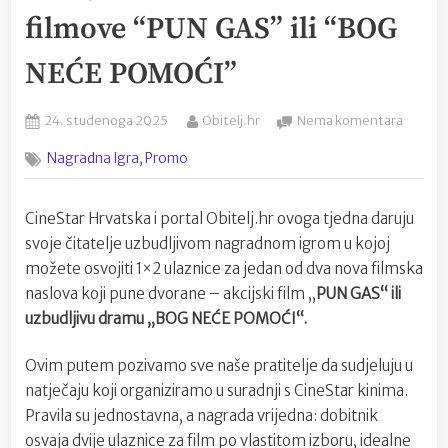
filmove “PUN GAS” ili “BOG
NEĆE POMOĆI”
Posted
By
na
24. studenoga 2025
Obitelj.hr
Nema komentara
on
Nagrad
,
Nagradna Igra
Promo
igra
CineSt
Hrvats
CineStar Hrvatska i portal Obitelj.hr ovoga tjedna daruju
i
svoje čitatelje uzbudljivom nagradnom igrom u kojoj
portala
Obitelj.
možete osvojiti 1×2 ulaznice za jedan od dva nova filmska
Osvojit
naslova koji pune dvorane – akcijski film „
PUN GAS“ ili
ulaznic
uzbudljivu dramu „BOG NEĆE POMOĆI“.
za
hit
Ovim putem pozivamo sve naše pratitelje da sudjeluju u
filmov
natječaju koji organiziramo u suradnji s CineStar kinima.
“PUN
GAS”
Pravila su jednostavna, a nagrada vrijedna: dobitnik
ili
osvaja dvije ulaznice za film po vlastitom izboru, idealne