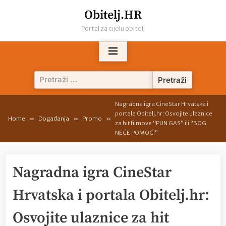
Skip
Obitelj.HR
to
Portal za cijelu obitelj
content
Pretraži:
Nagradna igra CineStar Hrvatska i
portala Obitelj.hr: Osvojite ulaznice
Home
Događanja
Promo
za hit filmove “PUN GAS” ili “BOG
NEĆE POMOĆI”
Nagradna igra CineStar
Hrvatska i portala Obitelj.hr:
Osvojite ulaznice za hit