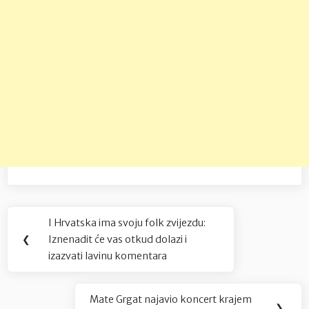
Navigacija
I Hrvatska ima svoju folk zvijezdu:
Previous
objava
❮
Iznenadit će vas otkud dolazi i
Post:
izazvati lavinu komentara
Mate Grgat najavio koncert krajem
Next
❯