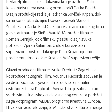
Redatelj filma je Luka Rukavina koji je uz Ronu Žulj i
koscenarist filma nastalog prema priči Darka Bakliže.
Dizajn produkcije radila je Jadranka Soviček Krpan, dok
su na konceptu i dizajnu likova surađivali Manuel
Šumberac i Darko Bakliža. Supervizor animacijskog tima i
glavni animator je Siniša Mataić. Montažer filma je
Roman Cernjak, dok filmsku glazbu i dizajn zvuka
potpisuje Vjeran Šalamon. U ulozi korežisera i
supervizora postprodukcije je Dino Krpan, ujedno i
producent filma, dok je Kristijan Milić supervizor režije.
Glavni producent filma je tvrtka Diedra iz Zagreba, a
koproducent Zagreb Film. Aquarius Records zadužen je
za distribuciju songova iz filma, dok je regionalni
distributer filma Duplicato Media. Film je sufinanciran
sredstvima Hrvatskog audiovizualnog centra, a podržali
su ga Potprogram MEDIA programa Kreativna Europa,
Hrvatska radiotelevizija, te Ministarstvo kulture i medija