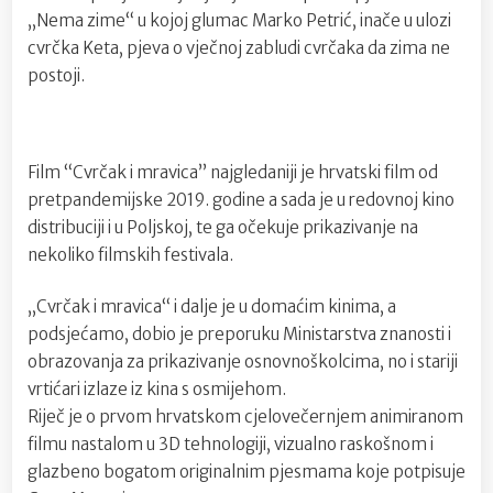
„Nema zime“ u kojoj glumac Marko Petrić, inače u ulozi
cvrčka Keta, pjeva o vječnoj zabludi cvrčaka da zima ne
postoji.
Film “Cvrčak i mravica” najgledaniji je hrvatski film od
pretpandemijske 2019. godine a sada je u redovnoj kino
distribuciji i u Poljskoj, te ga očekuje prikazivanje na
nekoliko filmskih festivala.
„Cvrčak i mravica“ i dalje je u domaćim kinima, a
podsjećamo, dobio je preporuku Ministarstva znanosti i
obrazovanja za prikazivanje osnovnoškolcima, no i stariji
vrtićari izlaze iz kina s osmijehom.
Riječ je o prvom hrvatskom cjelovečernjem animiranom
filmu nastalom u 3D tehnologiji, vizualno raskošnom i
glazbeno bogatom originalnim pjesmama koje potpisuje