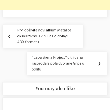
Navigacija
Prvi doživite novi album Metalice
Previous
objava
❮
ekskluzivno u kinu, a Coldplay u
Post:
4DX formatu!
“Lepa Brena Project” u tri dana
Next
rasprodala pola dvorane Gripe u
❯
Post:
Splitu
You may also like