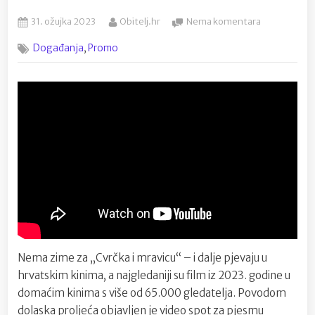
Posted
By
na
31. ožujka 2023
Obitelj.hr
Nema komentara
on
„Cvrčak
,
Događanja
Promo
i
mravica“
izbacili
novi
spot
za
pjesmu
„Nema
zime“
Nema zime za „Cvrčka i mravicu“ – i dalje pjevaju u
hrvatskim kinima, a najgledaniji su film iz 2023. godine u
domaćim kinima s više od 65.000 gledatelja. Povodom
dolaska proljeća objavljen je video spot za pjesmu