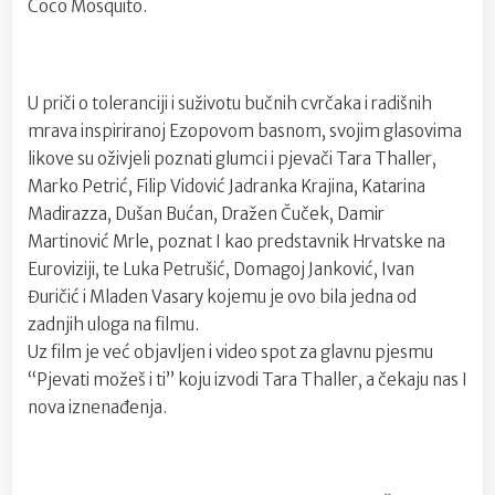
Coco Mosquito.
U priči o toleranciji i suživotu bučnih cvrčaka i radišnih
mrava inspiriranoj Ezopovom basnom, svojim glasovima
likove su oživjeli poznati glumci i pjevači Tara Thaller,
Marko Petrić, Filip Vidović Jadranka Krajina, Katarina
Madirazza, Dušan Bućan, Dražen Čuček, Damir
Martinović Mrle, poznat I kao predstavnik Hrvatske na
Euroviziji, te Luka Petrušić, Domagoj Janković, Ivan
Đuričić i Mladen Vasary kojemu je ovo bila jedna od
zadnjih uloga na filmu.
Uz film je već objavljen i video spot za glavnu pjesmu
“Pjevati možeš i ti” koju izvodi Tara Thaller, a čekaju nas I
nova iznenađenja.