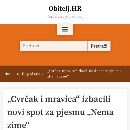
Skip
Obitelj.HR
to
Portal za cijelu obitelj
content
Pretraži:
„Cvrčak i mravica“ izbacili novi spot za pjesmu
Home
Događanja
„Nema zime“
„Cvrčak i mravica“ izbacili
novi spot za pjesmu „Nema
zime“