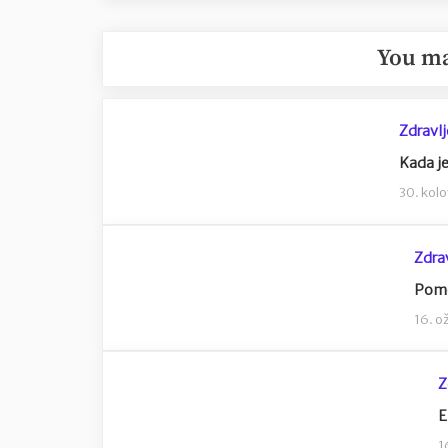
You ma
Zdravlj
Kada je
30. kol
Zdra
Pomo
16. o
Z
E
1