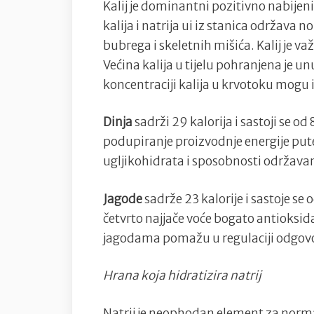
Kalij je dominantni pozitivno nabijeni
kalija i natrija ui iz stanica održava
bubrega i skeletnih mišića. Kalij je va
Većina kalija u tijelu pohranjena je u
koncentraciji kalija u krvotoku mogu 
Dinja
sadrži 29 kalorija i sastoji se o
podupiranje proizvodnje energije p
ugljikohidrata i sposobnosti održavan
Jagode
sadrže 23 kalorije i sastoje se
četvrto najjače voće bogato antioksida
jagodama pomažu u regulaciji odgovor
Hrana koja hidratizira natrij
Natrij je neophodan element za normal