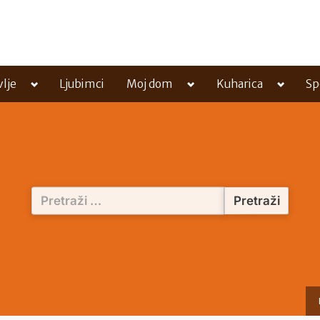
Toggle
Toggle
Toggle
vlje
Ljubimci
Moj dom
Kuharica
Sp
sub-
sub-
sub-
menu
menu
menu
Pretraži: