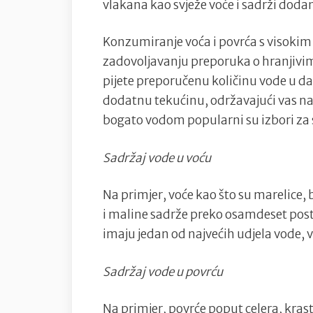
vlakana kao svježe voće i sadrži dodan
Konzumiranje voća i povrća s visoki
zadovoljavanju preporuka o hranjivim
pijete preporučenu količinu vode u da
dodatnu tekućinu, održavajući vas na
bogato vodom popularni su izbori za s
Sadržaj vode u voću
Na primjer, voće kao što su marelice, 
i maline sadrže preko osamdeset posto
imaju jedan od najvećih udjela vode, 
Sadržaj vode u povrću
Na primjer, povrće poput celera, krasta