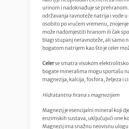
urinom i nadoknađuje se prehranom.
održavanja ravnoteže natrija i vode u
osobito po vrućem vremenu, znojenjem 
može nadomjestiti hranom ili čak spo
blagi stupanj neravnoteže, ali samo 
bogatom natrijem kao što je celer mo
Celer
se smatra visokom elektrolitskom
bogate mineralima mogu sportašu nado
magnezija, kalcija, fosfora, željeza i
Hidratantna hrana s magnezijem
Magnezij je esencijalni mineral koji d
enzimskih sustava, uključujući one k
Magnezij ima snažnu neovisnu ulogu u