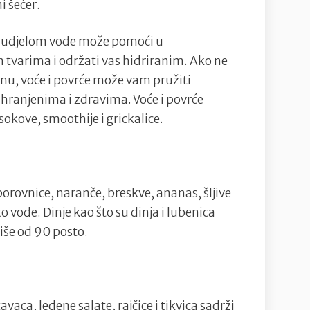
i šećer.
m udjelom vode može pomoći u
 tvarima i održati vas hidriranim. Ako ne
nu, voće i povrće može vam pružiti
hranjenima i zdravima. Voće i povrće
okove, smoothije i grickalice.
borovnice, naranče, breskve, ananas, šljive
 vode. Dinje kao što su dinja i lubenica
više od 90 posto.
vaca, ledene salate, rajčice i tikvica sadrži