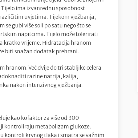
 Tijelo ima izvanrednu sposobnost
 različitim uvjetima. Tijekom vježbanja,
se gubi više soli po satu nego što se
rtskim napitcima. Tijelo može tolerirati
na kratko vrijeme. Hidratacija hranom
že biti snažan dodatak prehrani.
 hranom. Već dvije do tri stabljike celera
knaditi razine natrija, kalija,
 cinka nakon intenzivnog vježbanja.
jeluje kao kofaktor za više od 300
oji kontroliraju metabolizam glukoze.
 kontroli krvnog tlaka i smatra se važnim