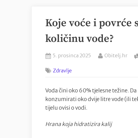
Koje voće i povrće 
količinu vode?
Posted
By
5. prosinca 2025
Obitelj.hr
on
Zdravlje
Voda čini oko 60% tjelesne težine. Da 
konzumirati oko dvije litre vode (ili 
tijelu ovisi o vodi.
Hrana koja hidratizira kalij