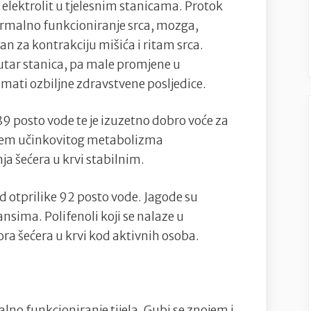
 elektrolit u tjelesnim stanicama. Protok
 normalno funkcioniranje srca, mozga,
žan za kontrakciju mišića i ritam srca.
nutar stanica, pa male promjene u
imati ozbiljne zdravstvene posljedice.
d 89 posto vode te je izuzetno dobro voće za
utem učinkovitog metabolizma
ja šećera u krvi stabilnim.
 od otprilike 92 posto vode. Jagode su
nsima. Polifenoli koji se nalaze u
a šećera u krvi kod aktivnih osoba.
no funkcioniranje tijela. Gubi se znojem i