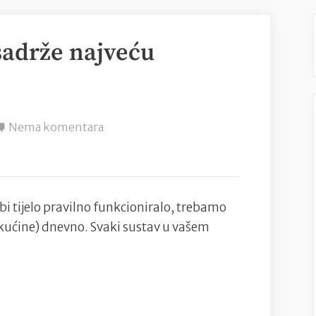
sadrže najveću
na
Nema komentara
Koje
voće
i
povrće
bi tijelo pravilno funkcioniralo, trebamo
sadrže
tekućine) dnevno. Svaki sustav u vašem
najveću
količinu
vode?