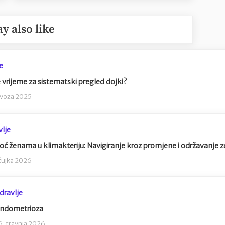
y also like
e
 vrijeme za sistematski pregled dojki?
ovoza 2025
vlje
ć ženama u klimakteriju: Navigiranje kroz promjene i održavanje z
žujka 2026
dravlje
ndometrioza
6. travnja 2026