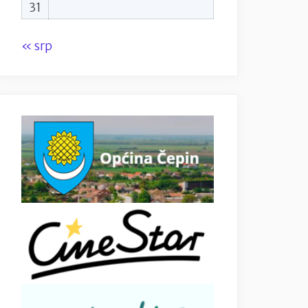
31
« srp