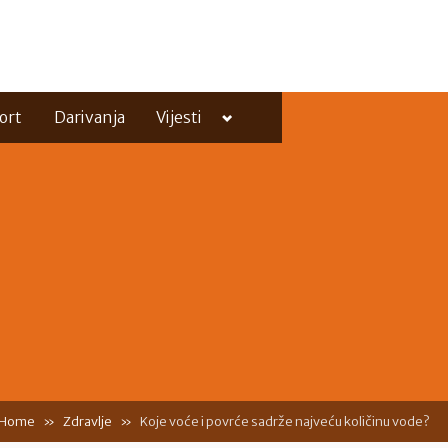
Toggle
ort
Darivanja
Vijesti
sub-
menu
Toggle
sub-
menu
Home
Zdravlje
Koje voće i povrće sadrže najveću količinu vode?