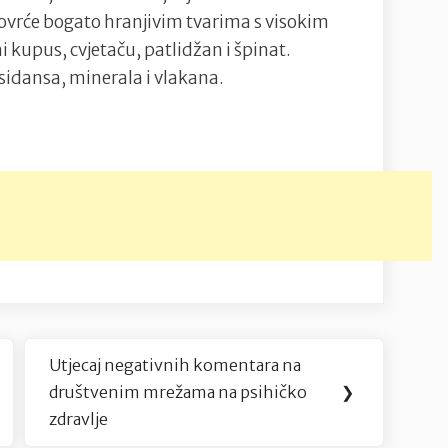
ovrće bogato hranjivim tvarima s visokim
 kupus, cvjetaču, patlidžan i špinat.
ksidansa, minerala i vlakana.
Utjecaj negativnih komentara na
Next
društvenim mrežama na psihičko
❯
Post:
zdravlje