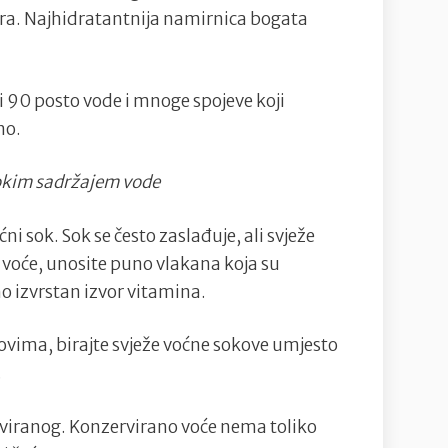
ra. Najhidratantnija namirnica bogata
rži 90 posto vode i mnoge spojeve koji
no.
sokim sadržajem vode
ni sok. Sok se često zaslađuje, ali svježe
 voće, unosite puno vlakana koja su
o izvrstan izvor vitamina.
vima, birajte svježe voćne sokove umjesto
.
viranog. Konzervirano voće nema toliko