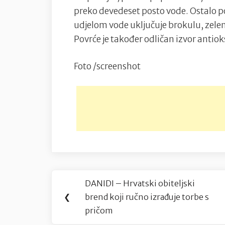
preko devedeset posto vode. Ostalo p
udjelom vode uključuje brokulu, zeleni
Povrće je također odličan izvor antio
Foto /screenshot
Navigacija
DANIDI – Hrvatski obiteljski
Previous
objava
❮
brend koji ručno izrađuje torbe s
Post:
pričom