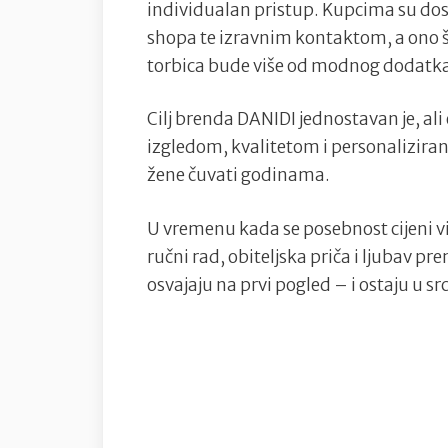
individualan pristup. Kupcima su d
shopa te izravnim kontaktom, a ono što
torbica bude više od modnog dodatk
Cilj brenda DANIDI jednostavan je, ali
izgledom, kvalitetom i personalizira
žene čuvati godinama.
U vremenu kada se posebnost cijeni vi
ručni rad, obiteljska priča i ljubav p
osvajaju na prvi pogled – i ostaju u sr