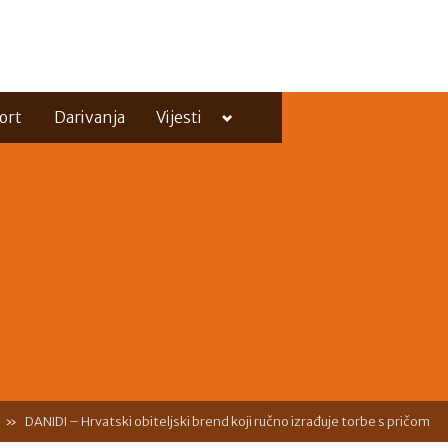
Toggle
ort
Darivanja
Vijesti
sub-
menu
Toggle
sub-
menu
DANIDI – Hrvatski obiteljski brend koji ručno izrađuje torbe s pričom