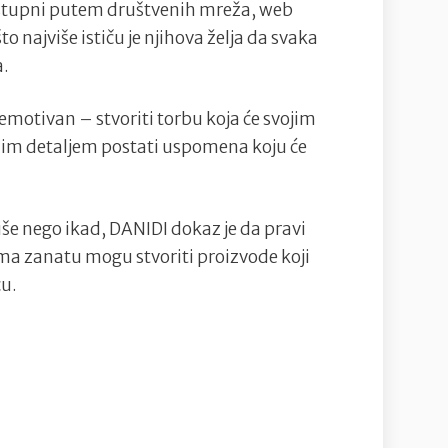
ostupni putem društvenih mreža, web
 najviše ističu je njihova želja da svaka
a.
 emotivan – stvoriti torbu koja će svojim
nim detaljem postati uspomena koju će
še nego ikad, DANIDI dokaz je da pravi
rema zanatu mogu stvoriti proizvode koji
cu.