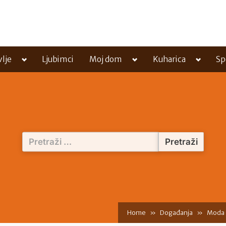
Toggle
Toggle
Toggle
vlje
Ljubimci
Moj dom
Kuharica
Sp
sub-
sub-
sub-
menu
menu
menu
Pretraži:
Home
Događanja
Moda