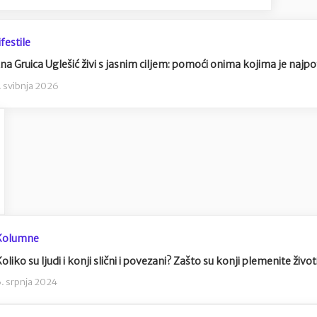
ifestile
na Gruica Uglešić živi s jasnim ciljem: pomoći onima kojima je najpo
. svibnja 2026
Kolumne
oliko su ljudi i konji slični i povezani? Zašto su konji plemenite život
. srpnja 2024