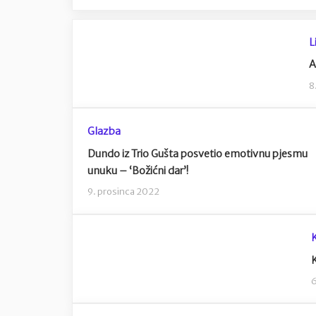
L
A
8
Glazba
Dundo iz Trio Gušta posvetio emotivnu pjesmu
unuku – ‘Božićni dar’!
9. prosinca 2022
K
6