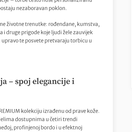
ije – torbe često nose personaliziranu
 postaju nezaboravan poklon.
ažne životne trenutke: rođendane, kumstva,
a i druge prigode koje ljudi žele zauvijek
 upravo te posvete pretvaraju torbicu u
 – spoj elegancije i
REMIUM kolekciju izrađenu od prave kože.
elima dostupnima u četiri trendi
međoj, profinjenoj bordo i u efektnoj