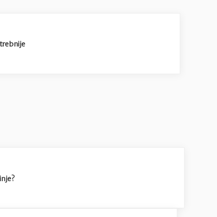
trebnije
inje?