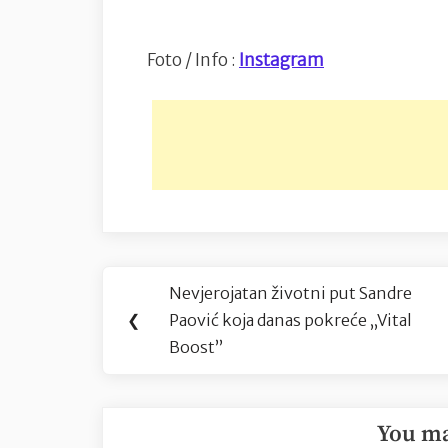
Foto / Info :
Instagram
Navigacija
Nevjerojatan životni put Sandre
Previous
objava
❮
Paović koja danas pokreće „Vital
Post:
Boost”
You ma