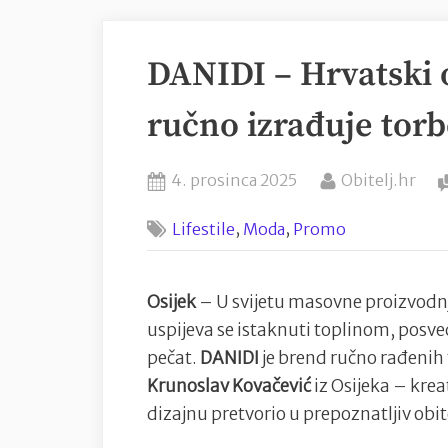
DANIDI – Hrvatski o
ručno izrađuje tor
Posted
By
4. prosinca 2025
Obitelj.hr
on
,
,
Lifestile
Moda
Promo
Osijek
– U svijetu masovne proizvodnj
uspijeva se istaknuti toplinom, posv
pečat.
DANIDI
je brend ručno rađenih 
Krunoslav Kovačević
iz Osijeka – krea
dizajnu pretvorio u prepoznatljiv obit