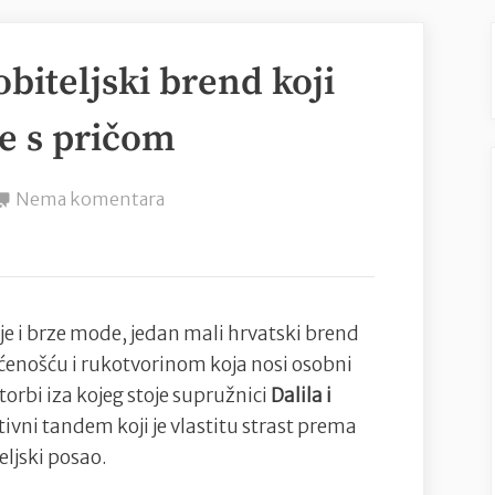
biteljski brend koji
be s pričom
na
Nema komentara
DANIDI
–
Hrvatski
obiteljski
e i brze mode, jedan mali hrvatski brend
brend
ećenošću i rukotvorinom koja nosi osobni
koji
torbi iza kojeg stoje supružnici
Dalila i
ručno
tivni tandem koji je vlastitu strast prema
izrađuje
eljski posao.
torbe