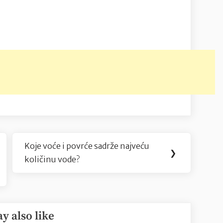
Koje voće i povrće sadrže najveću
Next
❯
količinu vode?
Post:
y also like