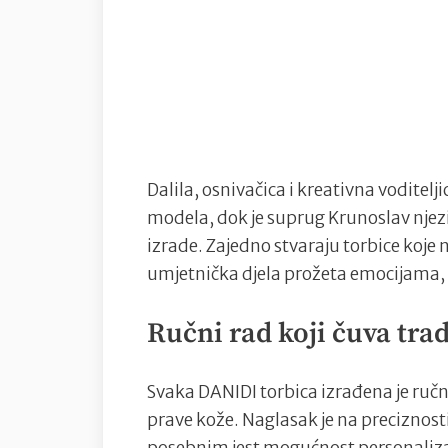
Dalila, osnivačica i kreativna voditelj
modela, dok je suprug Krunoslav njez
izrade. Zajedno stvaraju torbice koj
umjetnička djela prožeta emocijama
Ručni rad koji čuva tradi
Svaka DANIDI torbica izrađena je ručn
prave kože. Naglasak je na preciznosti, 