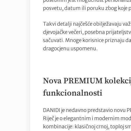
posebnim jest mogućnost personalizac
posvetu, datum ili poruku zbog koje
Takvi detalji najčešće obilježavaju v
djevojačke večeri, posebna prijateljstv
sačuvati. Mnoge korisnice priznaju da
dragocjenu uspomenu.
Nova PREMIUM kolekcija
funkcionalnosti
DANIDI je nedavno predstavio novu P
Riječ je o elegantnim i modernim mod
kombinacije: klasičnoj crnoj, toploj s