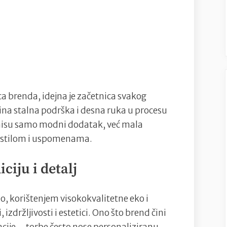
s
pričom
ica brenda, idejna je začetnica svakog
ina stalna podrška i desna ruka u procesu
e nisu samo modni dodatak, već mala
, stilom i uspomenama.
ciju i detalj
o, korištenjem visokokvalitetne eko i
izdržljivosti i estetici. Ono što brend čini