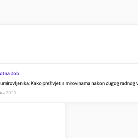
votna dob
umirovljenika: Kako preživjeti s mirovinama nakon dugog radnog v
nca 2025