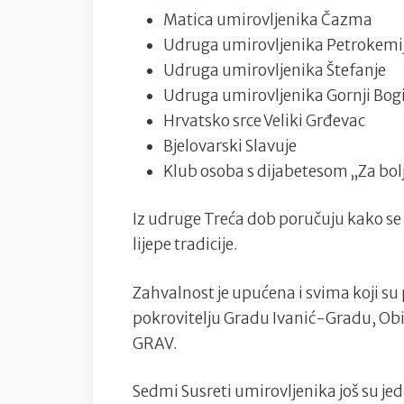
Matica umirovljenika Čazma
Udruga umirovljenika Petrokemi
Udruga umirovljenika Štefanje
Udruga umirovljenika Gornji Bogi
Hrvatsko srce Veliki Grđevac
Bjelovarski Slavuje
Klub osoba s dijabetesom „Za bolj
Iz udruge Treća dob poručuju kako se
lijepe tradicije.
Zahvalnost je upućena i svima koji su
pokrovitelju Gradu Ivanić-Gradu, Obit
GRAV.
Sedmi Susreti umirovljenika još su j