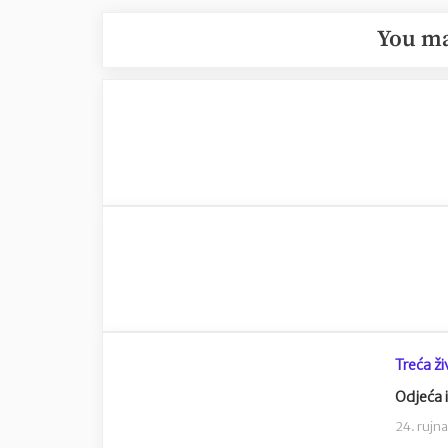
You ma
Treća ž
Odjeća i
24. rujn