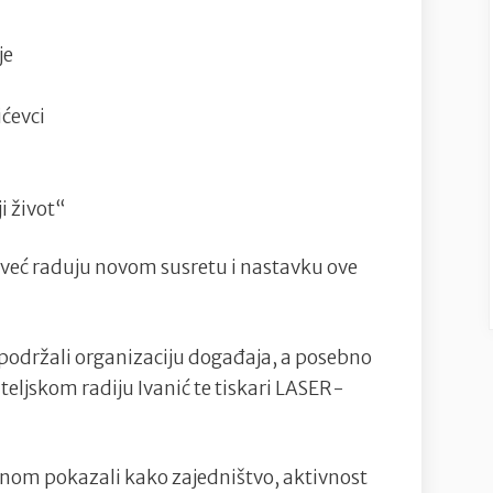
je
ćevci
i život“
 već raduju novom susretu i nastavku ove
 podržali organizaciju događaja, a posebno
eljskom radiju Ivanić te tiskari LASER-
ednom pokazali kako zajedništvo, aktivnost