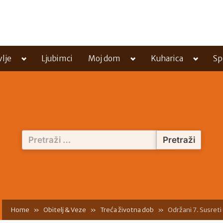
Toggle
Toggle
Toggle
vlje
Ljubimci
Moj dom
Kuharica
Sp
sub-
sub-
sub-
menu
menu
menu
Pretraži:
Home
Obitelj & Veze
Treća životna dob
Održani 7. Susreti