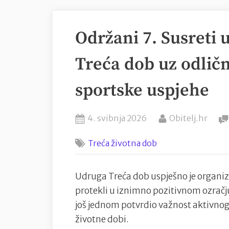
Održani 7. Susreti
Treća dob uz odlič
sportske uspjehe
Posted
By
4. svibnja 2026
Obitelj.hr
on
Treća životna dob
Udruga Treća dob uspješno je organizir
protekli u iznimno pozitivnom ozračj
još jednom potvrdio važnost aktivnog
životne dobi.