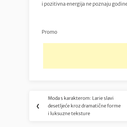
i pozitivna energija ne poznaju godin
Promo
Navigacija
Moda s karakterom: Larie slavi
Previous
objava
❮
desetljeće kroz dramatične forme
Post:
i luksuzne teksture