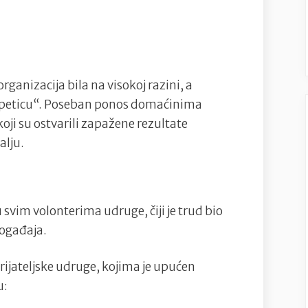
odličnu
atmosferu
i
sportske
organizacija bila na visokoj razini, a
uspjehe
u „peticu“. Poseban ponos domaćinima
koji su ostvarili zapažene rezultate
alju.
 svim volonterima udruge, čiji je trud bio
događaja.
rijateljske udruge, kojima je upućen
u: