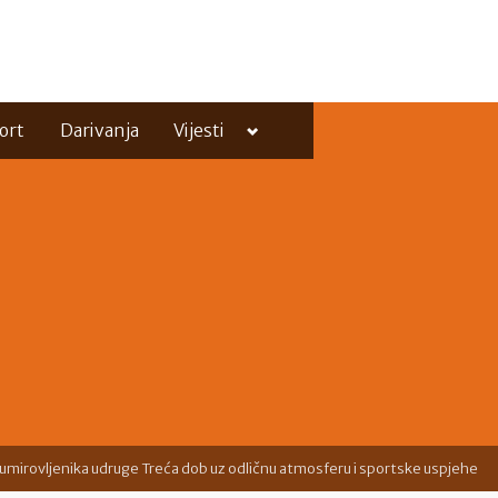
Toggle
ort
Darivanja
Vijesti
sub-
menu
Toggle
sub-
menu
 umirovljenika udruge Treća dob uz odličnu atmosferu i sportske uspjehe