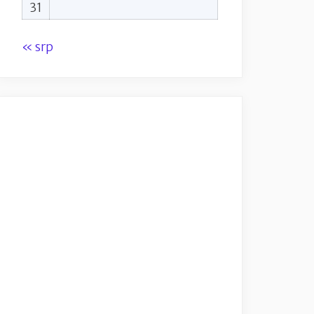
31
« srp