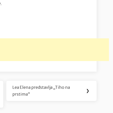
e.
Lea Elena predstavlja „Tiho na
Next
❯
prstima“
Post: