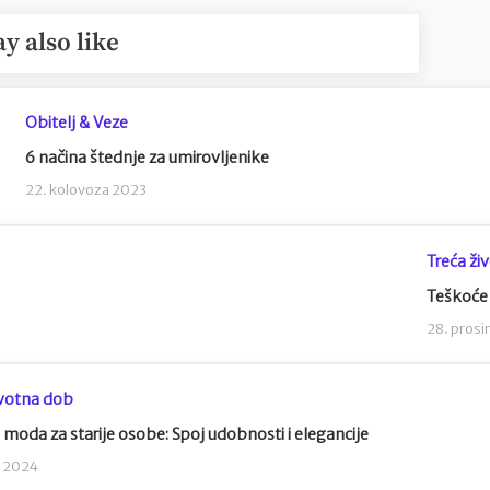
y also like
Obitelj & Veze
6 načina štednje za umirovljenike
22. kolovoza 2023
Treća ži
Teškoće 
28. prosi
ivotna dob
 moda za starije osobe: Spoj udobnosti i elegancije
a 2024