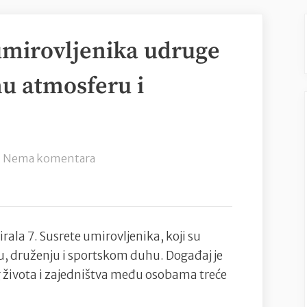
 umirovljenika udruge
nu atmosferu i
na
Nema komentara
Održani
7.
Susreti
umirovljenika
ala 7. Susrete umirovljenika, koji su
udruge
u, druženju i sportskom duhu. Događaj je
Treća
 života i zajedništva među osobama treće
dob
uz