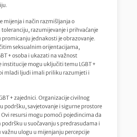
iju.
 mijenja i način razmišljanja o
toleranciju, razumijevanje i prihvaćanje
 u promicanju jednakosti je obrazovanje.
ičitim seksualnim orijentacijama,
LGBT+ osoba i ukazati na važnost
 institucije mogu uključiti temu LGBT+
 mladi ljudi imali priliku razumjeti i
GBT+ zajednici. Organizacije civilnog
u podršku, savjetovanje i sigurne prostore
a. Ovi resursi mogu pomoći pojedincima da
 im podršku u suočavanju s predrasudama i
 važnu ulogu u mijenjanju percepcije