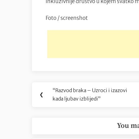
inkluzivnije društvo u kojem svatko m
Foto / screenshot
Navigacija
“Razvod braka – Uzroci i izazovi
Previous
❮
objava
kada ljubav izblijedi”
Post:
You ma