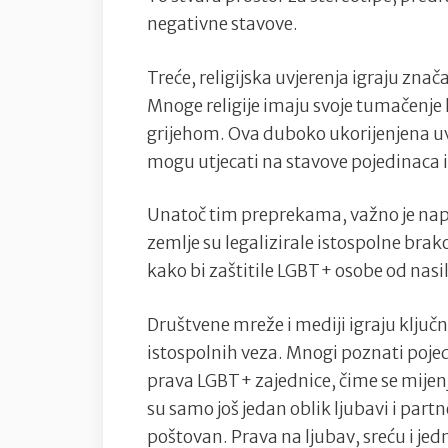
negativne stavove.
Treće, religijska uvjerenja igraju zn
Mnoge religije imaju svoje tumačenje
grijehom. Ova duboko ukorijenjena uv
mogu utjecati na stavove pojedinaca i 
Unatoč tim preprekama, važno je nap
zemlje su legalizirale istospolne brak
kako bi zaštitile LGBT+ osobe od nasilj
Društvene mreže i mediji igraju ključn
istospolnih veza. Mnogi poznati pojed
prava LGBT+ zajednice, čime se mijenj
su samo još jedan oblik ljubavi i part
poštovan. Prava na ljubav, sreću i je