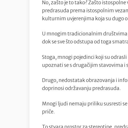
No, zašto je to tako? Zašto istospolne 
predrasuda prema istospolnim vezama 
kulturnim uvjerenjima koja su dugo o
U mnogim tradicionalnim društvima,
dok se sve što odstupa od toga smatra
Stoga, mnogi pojedinci koji su odrasl
upoznati se s drugačijim stavovima i
Drugo, nedostatak obrazovanja i info
doprinosi održavanju predrasuda.
Mnogi ljudi nemaju priliku susresti se
priče.
To stvara prostor za stereotipe, pred