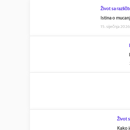
Život sa različi
Istina o mucanj
15. siječnja 2026
Život s
Kako j