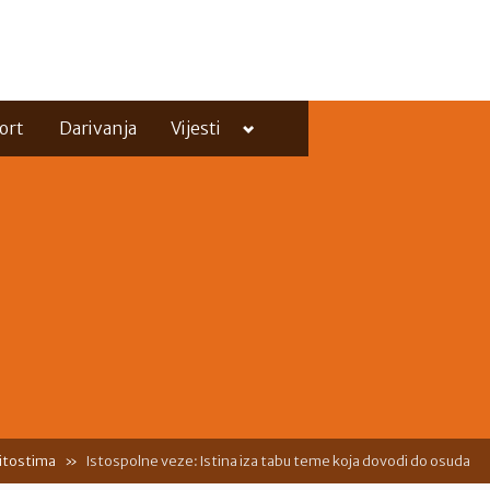
Toggle
ort
Darivanja
Vijesti
sub-
menu
Toggle
sub-
menu
čitostima
Istospolne veze: Istina iza tabu teme koja dovodi do osuda