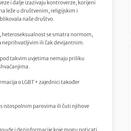
osuda
veze i dalje izazivaju kontroverze, korijeni
leže u društvenim, religijskim i
blikovala naše društvo.
 heteroseksualnost se smatra normom,
 neprihvatljivim ili čak devijantnim.
i pod takvim uvjetima nemaju priliku
 shvaćanjima.
rmacija o LGBT+ zajednici također
 s istospolnim parovima ili čuti njihove
rasude i dezinformacije koje mogu poticati