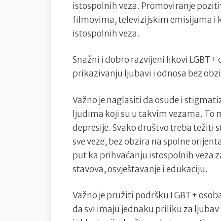
istospolnih veza. Promoviranje pozitivn
filmovima, televizijskim emisijama i 
istospolnih veza.
Snažni i dobro razvijeni likovi LGBT+
prikazivanju ljubavi i odnosa bez obzi
Važno je naglasiti da osude i stigmati
ljudima koji su u takvim vezama. To m
depresije. Svako društvo treba težiti
sve veze, bez obzira na spolne orijent
put ka prihvaćanju istospolnih veza 
stavova, osvještavanje i edukaciju.
Važno je pružiti podršku LGBT+ osobama
da svi imaju jednaku priliku za ljuba