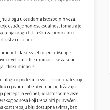
ačajnu ulogu u osudama istospolnih veza.
 koje osuđuje homoseksualnost i smatra je
jerenja mogu biti teška za promjenu i
društva u cjelini.
omenuti da se svijet mijenja. Mnoge
ove i uvele antidiskriminacijske zakone
a i diskriminacije.
u ulogu u podizanju svijesti i normalizaciji
inci i javne osobe otvoreno podržavaju
a percepcija većine ljudi.Istospolne veze
nerskog odnosa koji treba biti prihvaćen i
dnakost trebaju biti dostupna svima, bez