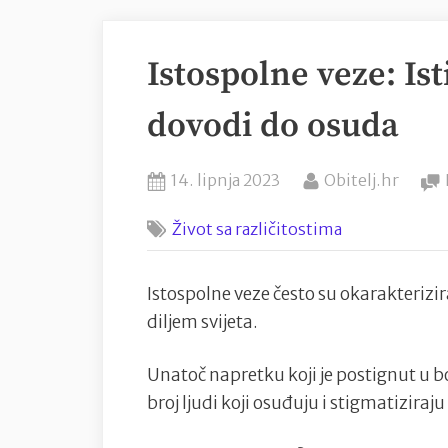
Istospolne veze: Is
dovodi do osuda
Posted
By
14. lipnja 2023
Obitelj.hr
on
Život sa različitostima
Istospolne veze često su okarakteri
diljem svijeta.
Unatoč napretku koji je postignut u bo
broj ljudi koji osuđuju i stigmatiziraju