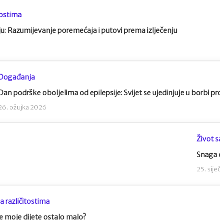
tostima
u: Razumijevanje poremećaja i putovi prema izlječenju
Događanja
Dan podrške oboljelima od epilepsije: Svijet se ujedinjuje u borbi pr
26. ožujka 2026
Život s
Snaga o
25. sij
a različitostima
e moje dijete ostalo malo?