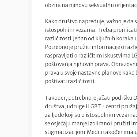
obzira na njihovu seksualnu orijentac
Kako društvo napreduje, važno je da se
istospolnim vezama. Treba promicati 
različitosti.Jedan od ključnih koraka
Potrebno je pružiti informacije o razl
raspravljati o različitim iskustvima 
poštovanja njihovih prava. Obrazovne
prava u svoje nastavne planove kako bi
poštivati različitosti.
Također, potrebno je jačati podršku L
društva, udruge i LGBT+ centri pružaj
za ljude koji su u istospolnim vezam
se osjećaju manje izolirano i pružiti
stigmatizacijom.Mediji također imaju