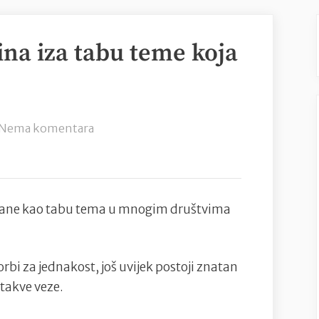
tina iza tabu teme koja
na
Nema komentara
Istospolne
veze:
Istina
iza
zirane kao tabu tema u mnogim društvima
tabu
teme
koja
rbi za jednakost, još uvijek postoji znatan
dovodi
 takve veze.
do