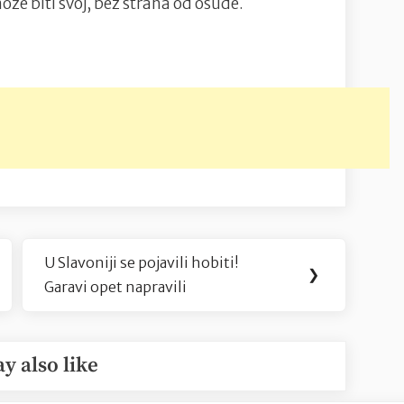
ože biti svoj, bez straha od osude.
U Slavoniji se pojavili hobiti!
Next
❯
Garavi opet napravili
Post:
y also like