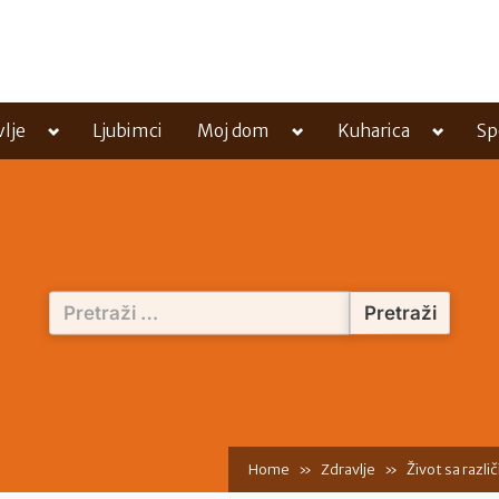
Toggle
Toggle
Toggle
vlje
Ljubimci
Moj dom
Kuharica
Sp
sub-
sub-
sub-
menu
menu
menu
Pretraži:
Home
Zdravlje
Život sa razli