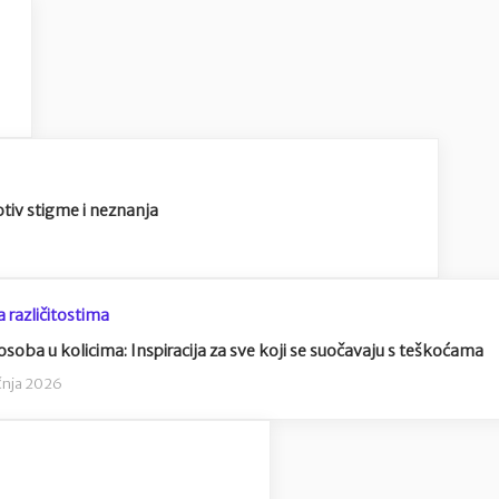
otiv stigme i neznanja
a različitostima
soba u kolicima: Inspiracija za sve koji se suočavaju s teškoćama
ečnja 2026