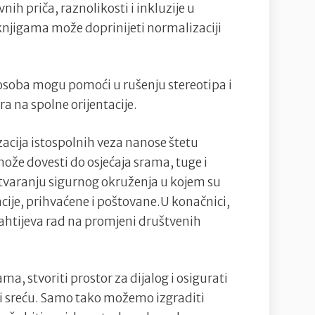
ih priča, raznolikosti i inkluzije u
knjigama može doprinijeti normalizaciji
 osoba mogu pomoći u rušenju stereotipa i
ra na spolne orijentacije.
zacija istospolnih veza nanose štetu
ože dovesti do osjećaja srama, tuge i
 stvaranju sigurnog okruženja u kojem su
acije, prihvaćene i poštovane.U konačnici,
zahtijeva rad na promjeni društvenih
, stvoriti prostor za dijalog i osigurati
v i sreću. Samo tako možemo izgraditi