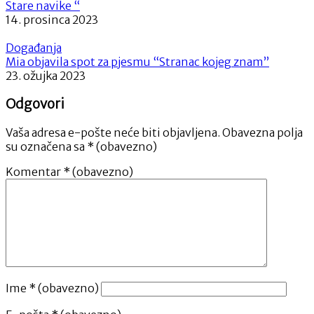
Stare navike “
14. prosinca 2023
Događanja
Mia objavila spot za pjesmu “Stranac kojeg znam”
23. ožujka 2023
Odgovori
Vaša adresa e-pošte neće biti objavljena.
Obavezna polja
su označena sa
* (obavezno)
Komentar
* (obavezno)
Ime
* (obavezno)