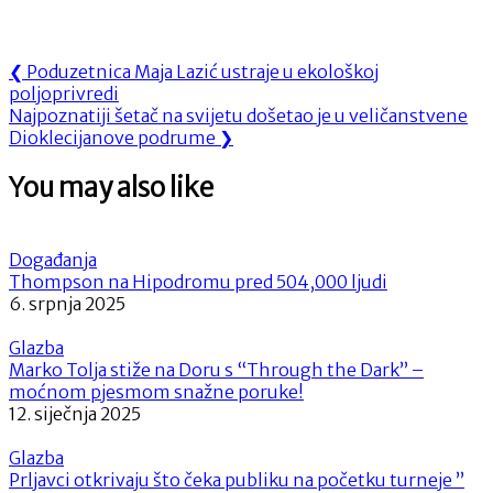
Navigacija
Previous
❮
Poduzetnica Maja Lazić ustraje u ekološkoj
Post:
poljoprivredi
objava
Next
Najpoznatiji šetač na svijetu došetao je u veličanstvene
Post:
Dioklecijanove podrume
❯
You may also like
Događanja
Thompson na Hipodromu pred 504,000 ljudi
6. srpnja 2025
Glazba
Marko Tolja stiže na Doru s “Through the Dark” –
moćnom pjesmom snažne poruke!
12. siječnja 2025
Glazba
Prljavci otkrivaju što čeka publiku na početku turneje ”