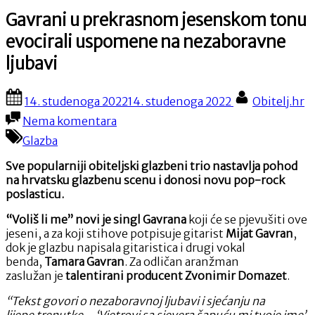
Gavrani u prekrasnom jesenskom tonu
evocirali uspomene na nezaboravne
ljubavi
Posted
By
14. studenoga 2022
14. studenoga 2022
Obitelj.hr
on
na
Nema komentara
Gavrani
Glazba
u
prekrasnom
Sve popularniji obiteljski glazbeni trio nastavlja pohod
jesenskom
na hrvatsku glazbenu scenu i donosi novu pop-rock
tonu
poslasticu.
evocirali
uspomene
“Voliš li me” novi je singl Gavrana
koji će se pjevušiti ove
na
jeseni, a za koji stihove potpisuje gitarist
Mijat Gavran
,
nezaboravne
dok je glazbu napisala gitaristica i drugi vokal
ljubavi
benda,
Tamara Gavran
. Za odličan aranžman
zaslužan je
talentirani producent Zvonimir Domazet
.
“Tekst govori o nezaboravnoj ljubavi i sjećanju na
lijepe trenutke… ‘Vjetrovi sa sjevera šapuću mi tvoje ime’