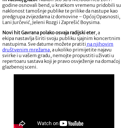
godine osnovali bend, u kratkom vremenu pridobili su
naklonost tamošnje publike te prilike da nastupe kao
predgrupa zvijezdama iz domovine – Općoj Opasnosti,
Lani Jurčević, Jeleni Rozgi i Zaprešić Boysima.
Novi hit Gavrana polako osvaja radijski eter
, a
ekipa nastavlja širiti svoju publiku sjajnim koncertnim
nastupima. Sve datume možete pratiti
na njihovim
društvenim mrežama
, a ukoliko primijetite najavu
svirke i u vašem gradu, nemojte propustiti uživati u
repertoaru sastava koji je pravo osvježenje na domaćoj
glazbenoj sceni.