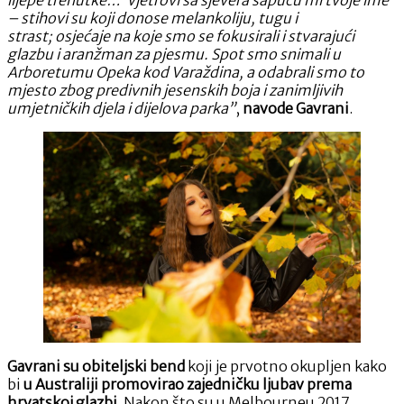
– stihovi su koji donose melankoliju, tugu i
strast; osjećaje na koje smo se fokusirali i stvarajući
glazbu i aranžman za pjesmu. Spot smo snimali u
Arboretumu Opeka kod Varaždina, a odabrali smo to
mjesto zbog predivnih jesenskih boja i zanimljivih
umjetničkih djela i dijelova parka”
,
navode Gavrani
.
Gavrani su obiteljski bend
koji je prvotno okupljen kako
bi
u Australiji promovirao zajedničku ljubav prema
hrvatskoj glazbi
. Nakon što su u Melbourneu 2017.