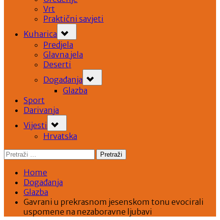
Vrt
Praktični savjeti
Toggle
Kuharica
sub-
menu
Predjela
Glavna jela
Deserti
Toggle
Događanja
sub-
menu
Glazba
Sport
Darivanja
Toggle
Vijesti
sub-
menu
Hrvatska
Pretraži:
Home
Događanja
Glazba
Gavrani u prekrasnom jesenskom tonu evocirali
uspomene na nezaboravne ljubavi