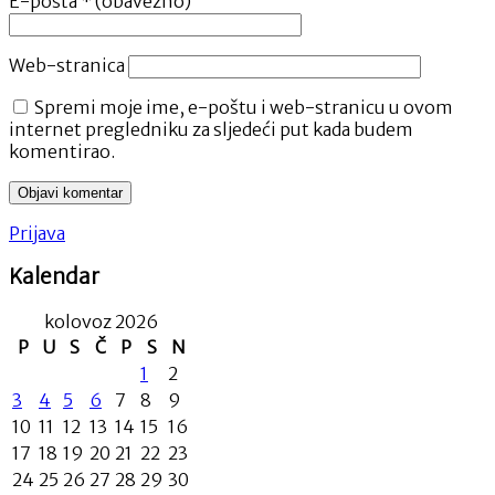
E-pošta
* (obavezno)
Web-stranica
Spremi moje ime, e-poštu i web-stranicu u ovom
internet pregledniku za sljedeći put kada budem
komentirao.
Prijava
Kalendar
kolovoz 2026
P
U
S
Č
P
S
N
1
2
3
4
5
6
7
8
9
10
11
12
13
14
15
16
17
18
19
20
21
22
23
24
25
26
27
28
29
30