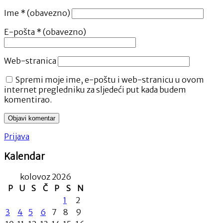
Ime
* (obavezno)
E-pošta
* (obavezno)
Web-stranica
Spremi moje ime, e-poštu i web-stranicu u ovom
internet pregledniku za sljedeći put kada budem
komentirao.
Prijava
Kalendar
kolovoz 2026
P
U
S
Č
P
S
N
1
2
3
4
5
6
7
8
9