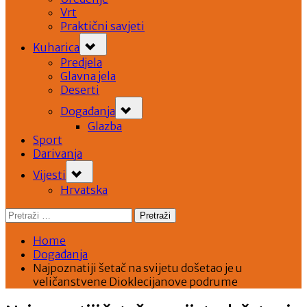
Vrt
Praktični savjeti
Toggle
Kuharica
sub-
menu
Predjela
Glavna jela
Deserti
Toggle
Događanja
sub-
menu
Glazba
Sport
Darivanja
Toggle
Vijesti
sub-
menu
Hrvatska
Pretraži:
Home
Događanja
Najpoznatiji šetač na svijetu došetao je u
veličanstvene Dioklecijanove podrume