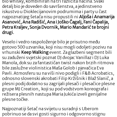
bio whisky, kombiniran na tri različita načina. Svaki
detalj bio je doveden do savršenstva, a jedinstveno
iskustvo u Dioklecijanovim podrumima i party u čast
najpoznatijeg šetača nisu propustili ni
Aljoša i Anamarija
Asanović, Ana Radišić, Ana i Joško Čagalj, Fani Čapalija,
Petra Kraljev, Sonja Dvornik, Mario Mandarić te brojni
drugi.
Veselo i vedro raspoloženje bilo je prisutno među
gotovo 500 uzvanika, koji nisu mogli odoljeti pozivu na
vrhunski
Keep Walking
event. Za glazbeni segment bili
su zaduženi svjetski poznat DJ dvojac Vanillaz i DJ Luka
Manola, dok su za fantastičan twist nakon brzih ritmova
bile zaslužne violinistica Maša Golob i pjevačica Eva
Pavli. Atmosferu su na viši nivo podigli i F&B Acrobatics,
odnosno slovenski akrobati Filip Kržišnik i Blaž Slanič, a
plesni podij dodatno su zagrijali plesači i plesačice plesne
grupe MJ Creation, koji su pod vodstvom koreografa i
režisera plesnih nastupa Maria Jukića izveli genijalne
plesne točke.
Najpoznatiji šetač na svijetu u suradnji s Uberom
pobrinuo se da svi gosti sigurno i odgovorno stignu