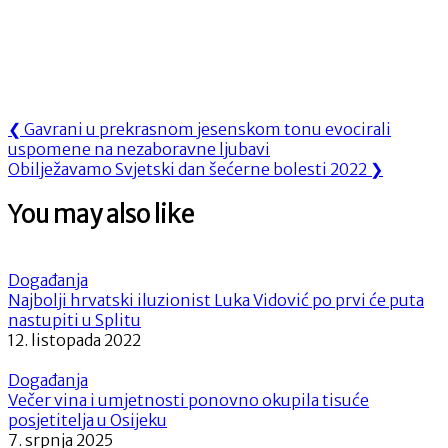
Navigacija
Previous
❮
Gavrani u prekrasnom jesenskom tonu evocirali
Post:
uspomene na nezaboravne ljubavi
objava
Next
Obilježavamo Svjetski dan šećerne bolesti 2022
❯
Post:
You may also like
Događanja
Najbolji hrvatski iluzionist Luka Vidović po prvi će puta
nastupiti u Splitu
12. listopada 2022
Događanja
Večer vina i umjetnosti ponovno okupila tisuće
posjetitelja u Osijeku
7. srpnja 2025