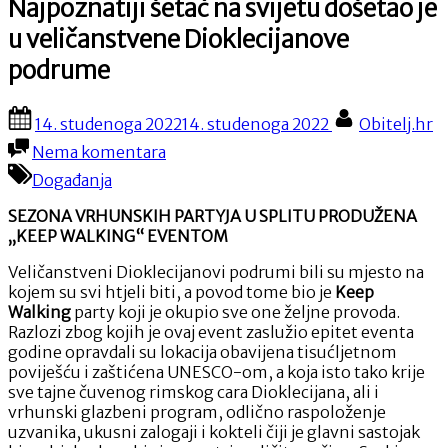
Najpoznatiji šetač na svijetu došetao je
u veličanstvene Dioklecijanove
podrume
Posted
By
14. studenoga 2022
14. studenoga 2022
Obitelj.hr
on
na
Nema komentara
Najpoznatiji
Događanja
šetač
na
SEZONA VRHUNSKIH PARTYJA U SPLITU PRODUŽENA
svijetu
„KEEP WALKING“ EVENTOM
došetao
je
Veličanstveni Dioklecijanovi podrumi bili su mjesto na
u
kojem su svi htjeli biti, a povod tome bio je
Keep
veličanstvene
Walking
party koji je okupio sve one željne provoda.
Dioklecijanove
Razlozi zbog kojih je ovaj event zaslužio epitet eventa
podrume
godine opravdali su lokacija obavijena tisućljetnom
poviješću i zaštićena UNESCO-om, a koja isto tako krije
sve tajne čuvenog rimskog cara Dioklecijana, ali i
vrhunski glazbeni program, odlično raspoloženje
uzvanika, ukusni zalogaji i kokteli čiji je glavni sastojak