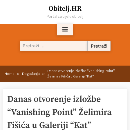
Skip
Obitelj.HR
to
Portal za cijelu obitelj
content
Pretraži:
Danas otvorenje izložbe “Vanishing Point”
Home
Događanja
Želimira Fišića u Galeriji “Kat”
Danas otvorenje izložbe
“Vanishing Point” Želimira
Fišića u Galeriji “Kat”