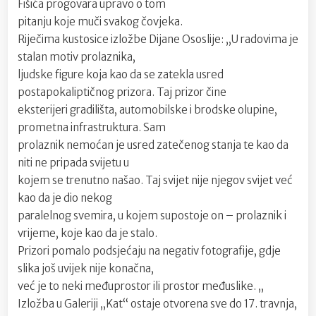
Fišića progovara upravo o tom
pitanju koje muči svakog čovjeka.
Riječima kustosice izložbe Dijane Ososlije: „U radovima je
stalan motiv prolaznika,
ljudske figure koja kao da se zatekla usred
postapokaliptičnog prizora. Taj prizor čine
eksterijeri gradilišta, automobilske i brodske olupine,
prometna infrastruktura. Sam
prolaznik nemoćan je usred zatečenog stanja te kao da
niti ne pripada svijetu u
kojem se trenutno našao. Taj svijet nije njegov svijet već
kao da je dio nekog
paralelnog svemira, u kojem supostoje on – prolaznik i
vrijeme, koje kao da je stalo.
Prizori pomalo podsjećaju na negativ fotografije, gdje
slika još uvijek nije konačna,
već je to neki međuprostor ili prostor međuslike. „
Izložba u Galeriji „Kat“ ostaje otvorena sve do 17. travnja,