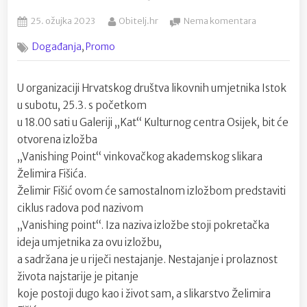
Posted
By
na
25. ožujka 2023
Obitelj.hr
Nema komentara
on
Danas
,
Događanja
Promo
otvorenje
izložbe
“Vanishing
U organizaciji Hrvatskog društva likovnih umjetnika Istok
Point”
u subotu, 25.3. s početkom
Želimira
Fišića
u 18.00 sati u Galeriji „Kat“ Kulturnog centra Osijek, bit će
u
otvorena izložba
Galeriji
„Vanishing Point“ vinkovačkog akademskog slikara
“Kat”
Želimira Fišića.
Želimir Fišić ovom će samostalnom izložbom predstaviti
ciklus radova pod nazivom
„Vanishing point“. Iza naziva izložbe stoji pokretačka
ideja umjetnika za ovu izložbu,
a sadržana je u riječi nestajanje. Nestajanje i prolaznost
života najstarije je pitanje
koje postoji dugo kao i život sam, a slikarstvo Želimira