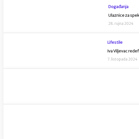
Događanja
Ulaznice za spek
28. rujna 2024
Lifestile
Iva Viljevac rede
7. listopada 2024