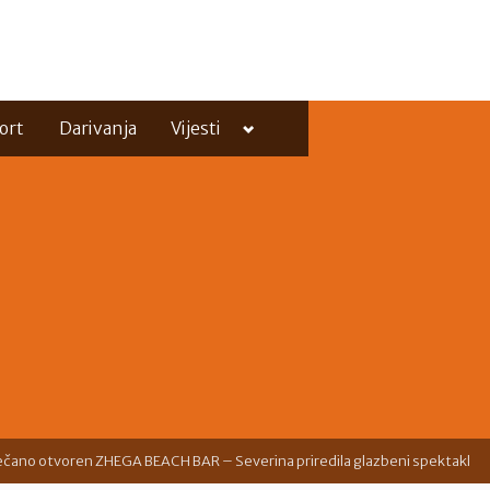
Toggle
ort
Darivanja
Vijesti
sub-
menu
Toggle
sub-
menu
ečano otvoren ZHEGA BEACH BAR – Severina priredila glazbeni spektakl