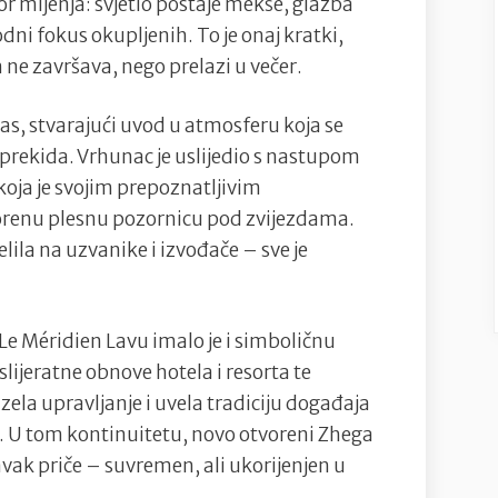
r mijenja: svjetlo postaje mekše, glazba
odni fokus okupljenih. To je onaj kratki,
 ne završava, nego prelazi u večer.
ras, stvarajući uvod u atmosferu koja se
 prekida. Vrhunac je uslijedio s nastupom
koja je svojim prepoznatljivim
vorenu plesnu pozornicu pod zvijezdama.
elila na uzvanike i izvođače – sve je
 Le Méridien Lavu imalo je i simboličnu
lijeratne obnove hotela i resorta te
zela upravljanje i uvela tradiciju događaja
ta. U tom kontinuitetu, novo otvoreni Zhega
vak priče – suvremen, ali ukorijenjen u