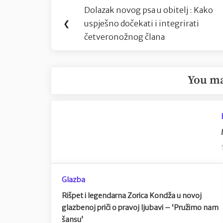
Navigacija
Dolazak novog psa u obitelj : Kako
Previous
objava
❮
uspješno dočekati i integrirati
Post:
četveronožnog člana
You ma
Glazba
Rišpet i legendarna Zorica Kondža u novoj
glazbenoj priči o pravoj ljubavi – ‘Pružimo nam
šansu’