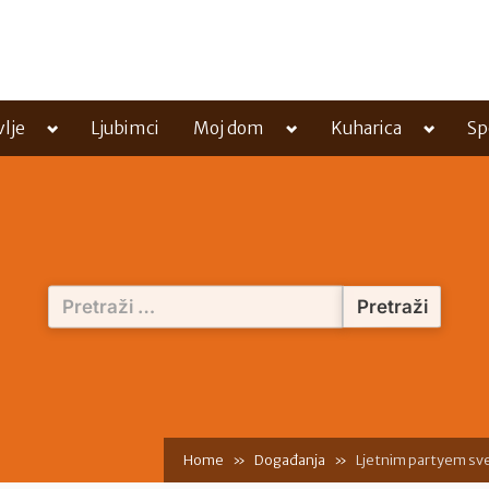
Toggle
Toggle
Toggle
vlje
Ljubimci
Moj dom
Kuharica
Sp
sub-
sub-
sub-
menu
menu
menu
Pretraži:
Home
Događanja
Ljetnim partyem sv