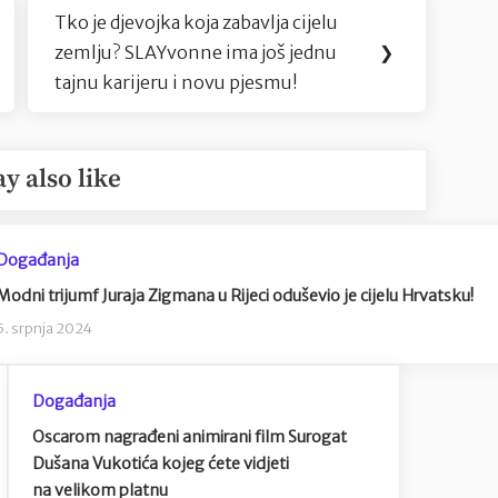
Tko je djevojka koja zabavlja cijelu
Next
zemlju? SLAYvonne ima još jednu
❯
Post:
tajnu karijeru i novu pjesmu!
y also like
Događanja
Modni trijumf Juraja Zigmana u Rijeci oduševio je cijelu Hrvatsku!
5. srpnja 2024
Događanja
Oscarom nagrađeni animirani film Surogat
Dušana Vukotića kojeg ćete vidjeti
na velikom platnu