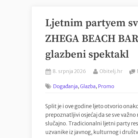
Ljetnim partyem s
ZHEGA BEACH BAR –
glazbeni spektakl
Posted
By
8. srpnja 2026
Obitelj.hr
on
,
,
Događanja
Glazba
Promo
Split je i ove godine ljeto otvorio ona
prepoznatljivi osjećaj da se sve važn
slučajno. Tradicionalni ljetni party r
uzvanike iz javnog, kulturnog i društv