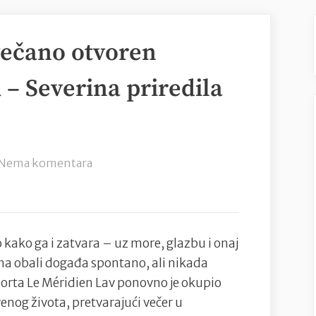
večano otvoren
 Severina priredila
na
Nema komentara
Ljetnim
partyem
svečano
otvoren
ko kako ga i zatvara – uz more, glazbu i onaj
ZHEGA
o na obali događa spontano, ali nikada
BEACH
esorta Le Méridien Lav ponovno je okupio
BAR
enog života, pretvarajući večer u
–