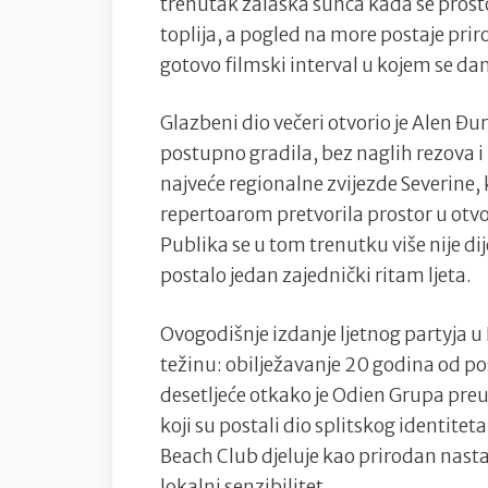
trenutak zalaska sunca kada se prosto
toplija, a pogled na more postaje prir
gotovo filmski interval u kojem se dan
Glazbeni dio večeri otvorio je Alen Đu
postupno gradila, bez naglih rezova i
najveće regionalne zvijezde Severine, 
repertoarom pretvorila prostor u ot
Publika se u tom trenutku više nije dij
postalo jedan zajednički ritam ljeta.
Ovogodišnje izdanje ljetnog partyja u
težinu: obilježavanje 20 godina od pos
desetljeće otkako je Odien Grupa preu
koji su postali dio splitskog identite
Beach Club djeluje kao prirodan nasta
lokalni senzibilitet.