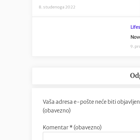
8. studenoga 2022
Lifes
Novo
9. p
Od
Vaša adresa e-pošte neće biti objavljen
(obavezno)
Komentar
* (obavezno)