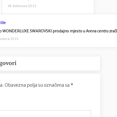
18. kolovoza 2022
tile
 WONDERLUXE SWAROVSKI prodajno mjesto u Arena centru zrači 
rosinca 2023
govori
a.
Obavezna polja su označena sa
*