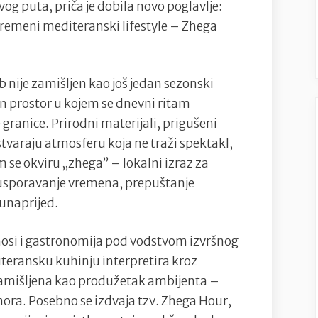
vog puta, priča je dobila novo poglavlje:
Severina
vremeni mediteranski lifestyle – Zhega
priredila
glazbeni
spektakl
 nije zamišljen kao još jedan sezonski
n prostor u kojem se dnevni ritam
granice. Prirodni materijali, prigušeni
tvaraju atmosferu koja ne traži spektakl,
 se okviru „zhega” – lokalni izraz za
 usporavanje vremena, prepuštanje
 unaprijed.
nosi i gastronomija pod vodstvom izvršnog
iteransku kuhinju interpretira kroz
 zamišljena kao produžetak ambijenta –
mora. Posebno se izdvaja tzv. Zhega Hour,