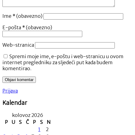
Ime
* (obavezno)
E-pošta
* (obavezno)
Web-stranica
Spremi moje ime, e-poštu i web-stranicu u ovom
internet pregledniku za sljedeći put kada budem
komentirao.
Prijava
Kalendar
kolovoz 2026
P
U
S
Č
P
S
N
1
2