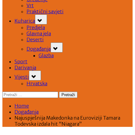
Vrt
Praktični savjeti
Toggle
Kuharica
sub-
menu
Predjela
Glavna jela
Deserti
Toggle
Događanja
sub-
menu
Glazba
Sport
Darivanja
Toggle
Vijesti
sub-
menu
Hrvatska
Pretraži:
Home
Događanja
Najuspješnija Makedonka na Euroviziji Tamara
Todevska izdala hit “Niagara”