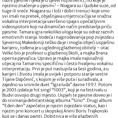
naziv pjesme rijeka je u sjevernoj Americi, no koje je
njezino značenje u pjesmi? – Niagara su i ljudske suze, od
tuge ili sreće. Niagara su i loši i dobri trenuci koje smo
svi imali na pretek, objašnjava umjetnica čija se snažna
vokalna interpretacija savršeno spaja s upečatljivim
videospotom koji na dinamičan način predstavlja priču
pjesme. Tamara igra nekoliko uloga koje su odraz raznih
emotivnih stanja. Vodeća i najprodavanija pop zvijezda u
Sjevernoj Makedoniji teško da je i mogla izbjeći uspješnu
karijeru, rođena je u uglednoj glazbenoj obitelji – otac
Velko bio je profesor u glazbenoj školi, a majka Brana
operna pjevačica. Upravo je majka imala najsnažniji
utjecaj na Tamarinu specifičnu i često hvaljenu vokalnu
interpretaciju. Prvi je put nastupila sa šest godina, a u
karijeri i životu imala je uvijek i potporu starije sestre
Tijane Dapčević, s kojom je više puta i surađivala, a
zajedno su snimile duet “Igra luda” davne 1997. Potom
je 2003.izdala je hit singl “1003”, koji je na festivalu u
Budvi osvojio drugi mjesto. Uspjeh te pjesme doveo je i
do snimanja debitantskog albuma “Sino”. Drugi album
“Eden den” zapečatio je njezin zvjezdani status, kao i
njezin prvi koncert u skopskoj Areni Boris Trajkovski
koji se i danas pamti. Dobitnica je više glazbenih