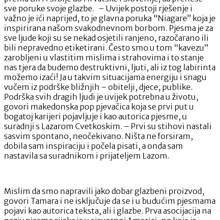
sve poruke svoje glazbe. – Uvijek postoji rješenje i
važno je ići naprijed, to je glavna poruka “Niagare” koja je
inspirirana našom svakodnevnom borbom. Pjesma je za
sve ljude koji su se nekad osjetili ranjeno, razočarano ili
bili nepravedno etiketirani. Često smo u tom “kavezu”
zarobljeni u vlastitim mislima i strahovima i to stanje
nas tjera da budemo destruktivni, ljuti, ali iz tog labirinta
možemo izaći! Ja u takvim situacijama energiju i snagu
vučem iz podrške bližnjih – obitelji, djece, publike.
Podrška svih dragih ljudi je uvijek potrebna u životu,
govori makedonska pop pjevačica koja se prvi put u
bogatoj karijeri pojavljuje i kao autorica pjesme, u
suradnji s Lazarom Cvetkoskim. – Prvi su stihovi nastali
sasvim spontano, neočekivano. Ništa ne forsiram,
dobila sam inspiraciju i počela pisati, a onda sam
nastavila sa suradnikom i prijateljem Lazom.
Mislim da smo napravili jako dobar glazbeni proizvod,
govori Tamara i ne isključuje da se i u budućim pjesmama
pojavi kao autorica teksta, ali i glazbe. Prva asocijacija na