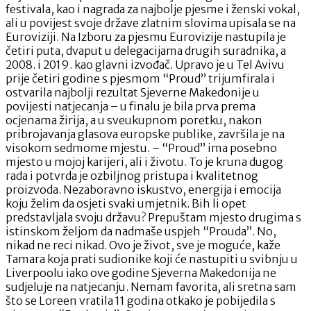
festivala, kao i nagrada za najbolje pjesme i ženski vokal,
ali u povijest svoje države zlatnim slovima upisala se na
Euroviziji. Na Izboru za pjesmu Eurovizije nastupila je
četiri puta, dvaput u delegacijama drugih suradnika, a
2008. i 2019. kao glavni izvođač. Upravo je u Tel Avivu
prije četiri godine s pjesmom “Proud” trijumfirala i
ostvarila najbolji rezultat Sjeverne Makedonije u
povijesti natjecanja – u finalu je bila prva prema
ocjenama žirija, a u sveukupnom poretku, nakon
pribrojavanja glasova europske publike, završila je na
visokom sedmome mjestu. – “Proud” ima posebno
mjesto u mojoj karijeri, ali i životu. To je kruna dugog
rada i potvrda je ozbiljnog pristupa i kvalitetnog
proizvoda. Nezaboravno iskustvo, energija i emocija
koju želim da osjeti svaki umjetnik. Bih li opet
predstavljala svoju državu? Prepuštam mjesto drugima s
istinskom željom da nadmaše uspjeh “Prouda”. No,
nikad ne reci nikad. Ovo je život, sve je moguće, kaže
Tamara koja prati sudionike koji će nastupiti u svibnju u
Liverpoolu iako ove godine Sjeverna Makedonija ne
sudjeluje na natjecanju. Nemam favorita, ali sretna sam
što se Loreen vratila 11 godina otkako je pobijedila s