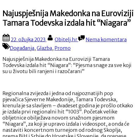
Najuspješnija Makedonka na Euroviziji
Tamara Todevska izdala hit “Niagara”
Posted
By
na
22. ožujka 2023
Obitelj.hr
Nema komentara
on
Naju
Događanja
,
Glazba
,
Promo
Mak
na
Najuspješnija Makedonka na Euroviziji Tamara
Euro
Todevska izdala hit “Niagara”: “Pjesma snage za sve koji
Tam
su u životu bili ranjeni i razočarani”
Tod
izda
hit
“Nia
Regionalna zvijezda i jedna od najpoznatijih pop
pjevačica Sjeverne Makedonije, Tamara Todevska,
krenula je sa slavljem – dvadeset godina je prošlo otkako
je izdala prvi regionalni hit “1003”. Početak velike
obljetnice obilježava novom snažnom pjesmom
“Niagara”, za koji je upravo izdala i videospot, a onda će
nastaviti koncertnom turnejom od rodnog Skoplja,
prema BiH i Srbije do Hrvatske i Slovenije, da prenese