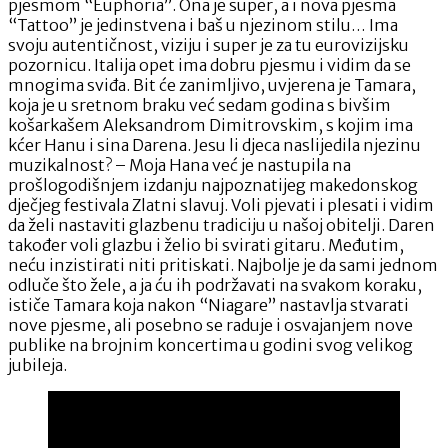
pjesmom “Euphoria”. Ona je super, a i nova pjesma
“Tattoo” je jedinstvena i baš u njezinom stilu… Ima
svoju autentičnost, viziju i super je za tu eurovizijsku
pozornicu. Italija opet ima dobru pjesmu i vidim da se
mnogima sviđa. Bit će zanimljivo, uvjerena je Tamara,
koja je u sretnom braku već sedam godina s bivšim
košarkašem Aleksandrom Dimitrovskim, s kojim ima
kćer Hanu i sina Darena. Jesu li djeca naslijedila njezinu
muzikalnost? – Moja Hana već je nastupila na
prošlogodišnjem izdanju najpoznatijeg makedonskog
dječjeg festivala Zlatni slavuj. Voli pjevati i plesati i vidim
da želi nastaviti glazbenu tradiciju u našoj obitelji. Daren
također voli glazbu i želio bi svirati gitaru. Međutim,
neću inzistirati niti pritiskati. Najbolje je da sami jednom
odluče što žele, a ja ću ih podržavati na svakom koraku,
ističe Tamara koja nakon “Niagare” nastavlja stvarati
nove pjesme, ali posebno se raduje i osvajanjem nove
publike na brojnim koncertima u godini svog velikog
jubileja.