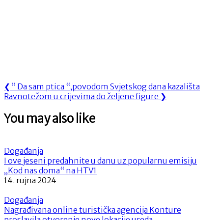
Navigacija
Previous
❮
” Da sam ptica “,povodom Svjetskog dana kazališta
Next
Post:
Ravnotežom u crijevima do željene figure
❯
objava
Post:
You may also like
Događanja
I ove jeseni predahnite u danu uz popularnu emisiju
„Kod nas doma“ na HTV1
14. rujna 2024
Događanja
Nagrađivana online turistička agencija Konture
proslavila otvorenje nove lokacije ureda