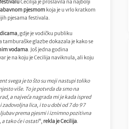
festivalu
Cecilija je proslavila na najbolji
s
zabavnom pjesmom
koja je u vrlo kratkom
ovogodišnjeg
jih pjesama festivala.
festivala
Zlatne
odicama
, gdje je vodičku publiku
žice
ica tamburaške glazbe dokazala je kako se
Slavonije
nim vodama
. Još jedna godina
var je na koju je Cecilija naviknula, ali koju
nt svega je to što su moji nastupi toliko
i mjesto više. To je potvrda da smo na
 rad, a najveća nagrada mi je kada ispred
 zadovoljna lica, i to u dobi od 7 do 97
ljubav prema pjesmi i iznimno pozitivna
a tako će i ostati
“,
rekla je Cecilija
.