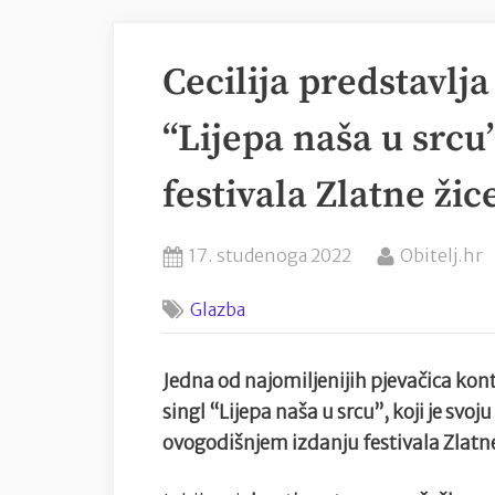
Cecilija predstavl
“Lijepa naša u srcu
festivala Zlatne žic
Posted
By
17. studenoga 2022
Obitelj.hr
on
Glazba
Jedna od najomiljenijih pjevačica kont
singl “Lijepa naša u srcu”, koji je sv
ovogodišnjem izdanju festivala Zlatne