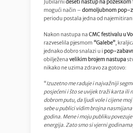
Jubilarni
deseti nastup na požeškom 
mogući način –
domoljubnom pop-
periodu postala jedna od najemitirani
Nakon nastupa na
CMC festivalu u V
razveselila pjesmom
“Galebe”
, kralj
jednako dobro snalazi u i
pop-zabav
obilježena
velikim brojem nastupa
st
nikako ne uzima zdravo za gotovo:
“
Izuzetno me raduje i najvažniji segme
posjećeni i što se uvijek traži karta il
dobrom putu, da ljudi vole i cijene moj
sebe u publici vidim brojna nasmijana i
godina. Mene i moju publiku povezuje 
energija. Zato smo si vjerni godinama, 