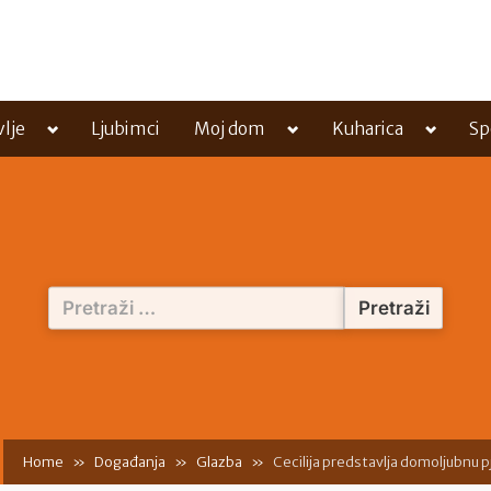
Toggle
Toggle
Toggle
vlje
Ljubimci
Moj dom
Kuharica
Sp
sub-
sub-
sub-
menu
menu
menu
Pretraži:
Home
Događanja
Glazba
Cecilija predstavlja domoljubnu p