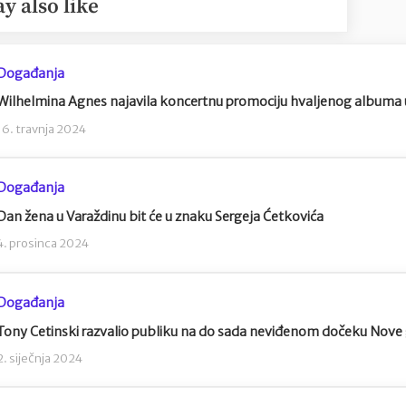
y also like
Događanja
Wilhelmina Agnes najavila koncertnu promociju hvaljenog albuma
16. travnja 2024
Događanja
Dan žena u Varaždinu bit će u znaku Sergeja Ćetkovića
4. prosinca 2024
Događanja
Tony Cetinski razvalio publiku na do sada neviđenom dočeku Nove 
2. siječnja 2024