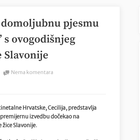
ja domoljubnu pjesmu
” s ovogodišnjeg
e Slavonije
na
Nema komentara
Cecilija
predstavlja
domoljubnu
pjesmu
inetalne Hrvatske, Cecilija, predstavlja
“Lijepa
oju premijernu izvedbu dočekao na
naša
 žice Slavonije.
u
srcu”