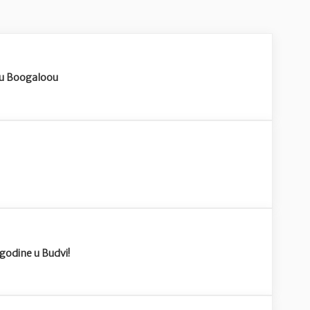
 u Boogaloou
godine u Budvi!