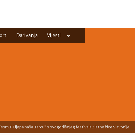
Toggle
ort
Darivanja
Vijesti
sub-
menu
Toggle
sub-
menu
jesmu “Lijepa naša u srcu” s ovogodišnjeg festivala Zlatne žice Slavonije