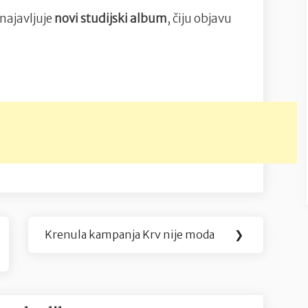
 najavljuje
novi studijski album
, čiju objavu
Krenula kampanja Krv nije moda
❯
Next
Post: