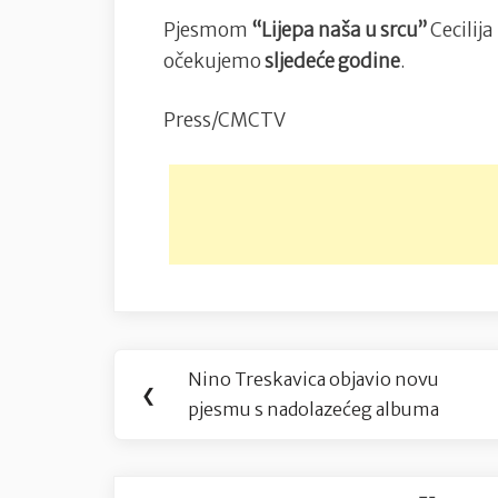
Pjesmom
“Lijepa naša u srcu”
Cecilija
očekujemo
sljedeće godine
.
Press/CMCTV
Navigacija
Nino Treskavica objavio novu
Previous
❮
objava
pjesmu s nadolazećeg albuma
Post: