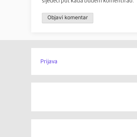
sljedeći put kada budem komentirao.
Prijava