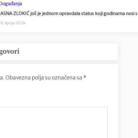
Događanja
JASNA ZLOKIĆ još je jednom opravdala status koji godinama nosi 
18. lipnja 2024
govori
a.
Obavezna polja su označena sa
*