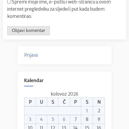
Spremi moje ime, e-poštu i web-stranicu u ovom
internet pregledniku za sljedeći put kada budem
komentirao.
Prijava
Kalendar
kolovoz 2026
P
U
S
Č
P
S
N
1
2
3
4
5
6
7
8
9
10
11
12
13
14
15
16