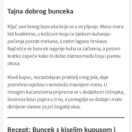
Tajna dobrog bunceka
Ključ savršenog bunceka krije se u strpljenju. Meso mora
biti kvalitetno, s kožicom koja će tijekom kuhanja i
pečenja postati mekana, a zatim lagano hrskava.
Najčešće se buncek najprije kuha sa začinima, a potom
kratko zapeče kako bi dobio zlatnosmeđu boju i puninu
okusa.
Kiseli kupus, nezaobilazan pratitelj ovog jela, daje
potrebnu svježinu i ravnotežu masnijem mesu. U
mnogim kućanstvima priprema se s dodatkom češnjaka,
lovorova lista i papra u zrnu, a ponegdje se dodaje i malo
dimljene slanine za još bogatiji okus.
Recept: Buncek s kiselim kupusom i