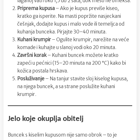
laganoj vatri oko 1,5 do 2 sata, dok meso ne omekša.
Priprema kupusa
– Ako je kupus previše kiseo,
kratko ga isperite. Na masti popržite nasjeckani
češnjak, dodajte kupus i malo vode ili temeljca od
kuhanja bunceka. Pirjajte 30–40 minuta.
Kuhani krumpir
– Ogulite krumpir, narežite na veće
komade i kuhajte u slanoj vodi oko 20 minuta.
Završni korak
– Kuhani buncek možete kratko
zapeći u pećnici (15–20 minuta na 200 °C) kako bi
kožica postala hrskava.
Posluživanje
– Na tanjur stavite sloj kiselog kupusa,
na njega buncek, a sa strane poslužite kuhani
krumpir.
Jelo koje okuplja obitelj
Buncek s kiselim kupusom nije samo obrok – to je