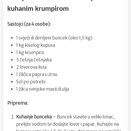
kuhanim krumpirom
Sastojci (za 4 osobe):
1 svježi ili dimljeni buncek (oko 1,5 kg)
1 kg kiselog kupusa
1 kg krumpira
3 češnja češnjaka
2 lovorova lista
1 žličica papra u zrnu
Sol po potrebi
1 žlica svinjske masti ili ulja
Priprema:
Kuhanje bunceka
– Buncek stavite u veliki lonac,
prelijte vodom te dodajte lovor i papar. Kuhajte na