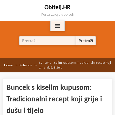
Skip
Obitelj.HR
to
Portal za cijelu obitelj
content
Pretraži:
Buncek s kiselim kupusom: Tradicionalni recept koji
Home
Kuharica
grije i dušu i tijelo
Buncek s kiselim kupusom:
Tradicionalni recept koji grije i
dušu i tijelo