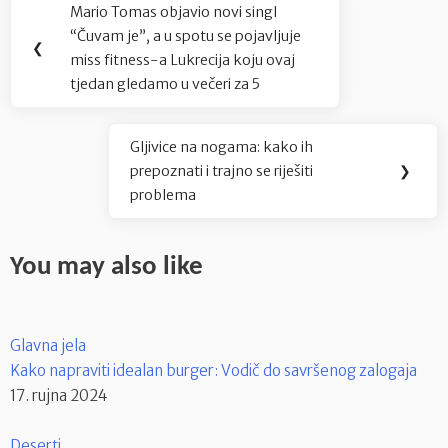
Mario Tomas objavio novi singl
Previous
objava
“Čuvam je”, a u spotu se pojavljuje
Post:
❮
miss fitness-a Lukrecija koju ovaj
tjedan gledamo u večeri za 5
Gljivice na nogama: kako ih
Next
prepoznati i trajno se riješiti
❯
Post:
problema
You may also like
Glavna jela
Kako napraviti idealan burger: Vodič do savršenog zalogaja
17. rujna 2024
Deserti