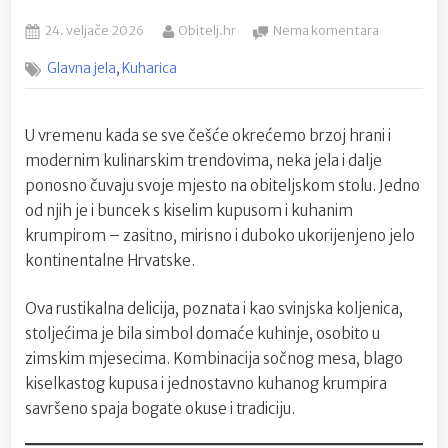
Posted
By
na
24. veljače 2026
Obitelj.hr
Nema komentara
on
Buncek
,
Glavna jela
Kuharica
s
kiselim
kupusom:
U vremenu kada se sve češće okrećemo brzoj hrani i
Tradicional
recept
modernim kulinarskim trendovima, neka jela i dalje
koji
ponosno čuvaju svoje mjesto na obiteljskom stolu. Jedno
grije
od njih je i buncek s kiselim kupusom i kuhanim
i
krumpirom – zasitno, mirisno i duboko ukorijenjeno jelo
dušu
kontinentalne Hrvatske.
i
tijelo
Ova rustikalna delicija, poznata i kao svinjska koljenica,
stoljećima je bila simbol domaće kuhinje, osobito u
zimskim mjesecima. Kombinacija sočnog mesa, blago
kiselkastog kupusa i jednostavno kuhanog krumpira
savršeno spaja bogate okuse i tradiciju.