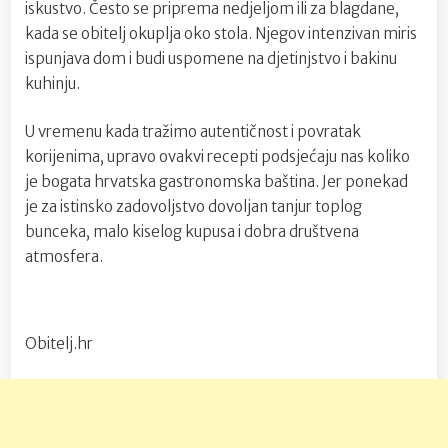
iskustvo. Često se priprema nedjeljom ili za blagdane,
kada se obitelj okuplja oko stola. Njegov intenzivan miris
ispunjava dom i budi uspomene na djetinjstvo i bakinu
kuhinju.
U vremenu kada tražimo autentičnost i povratak
korijenima, upravo ovakvi recepti podsjećaju nas koliko
je bogata hrvatska gastronomska baština. Jer ponekad
je za istinsko zadovoljstvo dovoljan tanjur toplog
bunceka, malo kiselog kupusa i dobra društvena
atmosfera.
Obitelj.hr