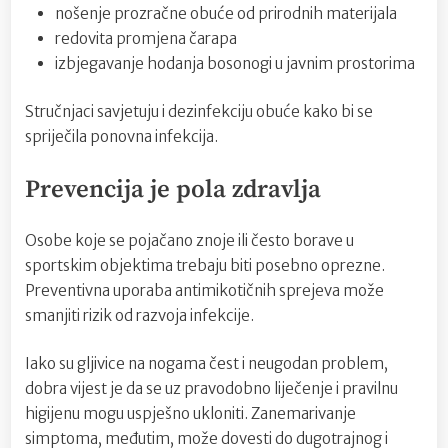
nošenje prozračne obuće od prirodnih materijala
redovita promjena čarapa
izbjegavanje hodanja bosonogi u javnim prostorima
Stručnjaci savjetuju i dezinfekciju obuće kako bi se
spriječila ponovna infekcija.
Prevencija je pola zdravlja
Osobe koje se pojačano znoje ili često borave u
sportskim objektima trebaju biti posebno oprezne.
Preventivna uporaba antimikotičnih sprejeva može
smanjiti rizik od razvoja infekcije.
Iako su gljivice na nogama čest i neugodan problem,
dobra vijest je da se uz pravodobno liječenje i pravilnu
higijenu mogu uspješno ukloniti. Zanemarivanje
simptoma, međutim, može dovesti do dugotrajnog i