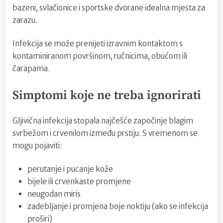
bazeni, svlačionice i sportske dvorane idealna mjesta za
zarazu.
Infekcija se može prenijeti izravnim kontaktom s
kontaminiranom površinom, ručnicima, obućom ili
čarapama.
Simptomi koje ne treba ignorirati
Gljivična infekcija stopala najčešće započinje blagim
svrbežom i crvenilom između prstiju. S vremenom se
mogu pojaviti:
perutanje i pucanje kože
bijele ili crvenkaste promjene
neugodan miris
zadebljanje i promjena boje noktiju (ako se infekcija
proširi)