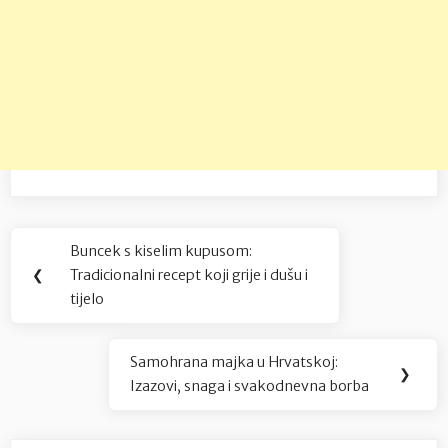
Navigacija
Buncek s kiselim kupusom:
Previous
objava
❮
Tradicionalni recept koji grije i dušu i
Post:
tijelo
Samohrana majka u Hrvatskoj:
Next
❯
Izazovi, snaga i svakodnevna borba
Post: