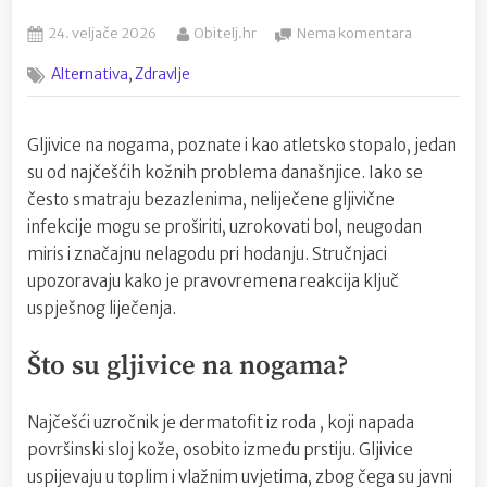
Posted
By
na
24. veljače 2026
Obitelj.hr
Nema komentara
on
Gljivice
,
Alternativa
Zdravlje
na
nogama:
kako
Gljivice na nogama, poznate i kao atletsko stopalo, jedan
ih
prepoznati
su od najčešćih kožnih problema današnjice. Iako se
i
često smatraju bezazlenima, neliječene gljivične
trajno
infekcije mogu se proširiti, uzrokovati bol, neugodan
se
miris i značajnu nelagodu pri hodanju. Stručnjaci
riješiti
upozoravaju kako je pravovremena reakcija ključ
problema
uspješnog liječenja.
Što su gljivice na nogama?
Najčešći uzročnik je dermatofit iz roda , koji napada
površinski sloj kože, osobito između prstiju. Gljivice
uspijevaju u toplim i vlažnim uvjetima, zbog čega su javni