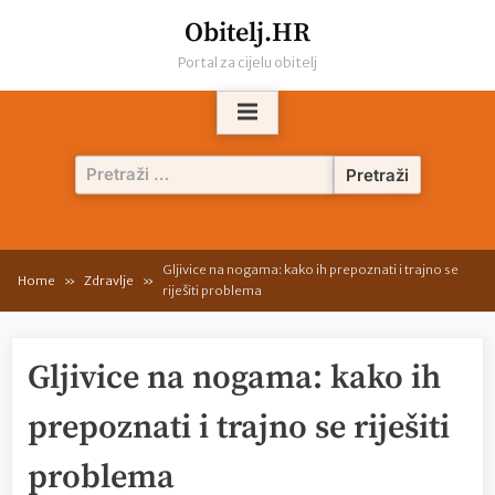
Skip
Obitelj.HR
to
Portal za cijelu obitelj
content
Pretraži:
Gljivice na nogama: kako ih prepoznati i trajno se
Home
Zdravlje
riješiti problema
Gljivice na nogama: kako ih
prepoznati i trajno se riješiti
problema