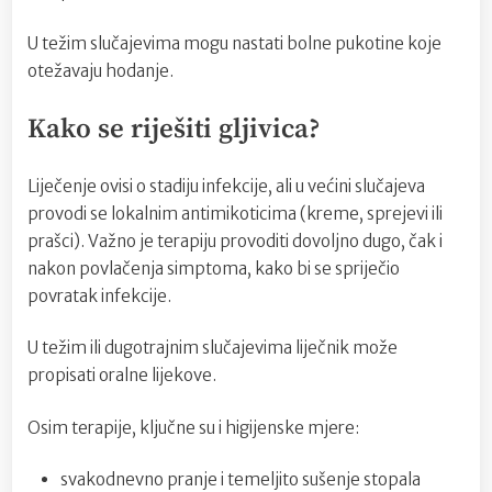
U težim slučajevima mogu nastati bolne pukotine koje
otežavaju hodanje.
Kako se riješiti gljivica?
Liječenje ovisi o stadiju infekcije, ali u većini slučajeva
provodi se lokalnim antimikoticima (kreme, sprejevi ili
prašci). Važno je terapiju provoditi dovoljno dugo, čak i
nakon povlačenja simptoma, kako bi se spriječio
povratak infekcije.
U težim ili dugotrajnim slučajevima liječnik može
propisati oralne lijekove.
Osim terapije, ključne su i higijenske mjere:
svakodnevno pranje i temeljito sušenje stopala