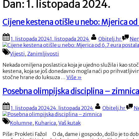
Dan:
1. listopada 2024.
Cijene kestena otišle u nebo: Mjerica od
Posted
By
1. listopada 2024
1. listopada 2024
Obitelj.hr
Nem
on
Vijesti
,
Zanimljivosti
Nekada omiljena poslastica koja je ujedno služila i kao sto
kestena, koja se još donedavno mogla naći po prihvatljiv
“Cijene
stočne hrane do luksuza …
Više
»
kestena
otišle
Posebna olimpijska disciplina – zimnic
u
nebo:
Posted
By
1. listopada 2024
24. listopada 2024
Obitelj.hr
N
Mjerica
on
od
6,7
Kolumne
,
Kuharica
,
Vaš kutak
eura
postala
Piše: Prokleti Fažol O da, dame i gospodo, došlo je to doba
luksuz”