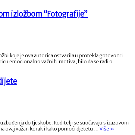
nom izložbom “Fotografije”
koje je ova autorica ostvarila u protekla gotovo tri
oricu emocionalno važnih motiva, bilo da se radi o
dijete
od uzbuđenja do tjeskobe. Roditelji se suočavaju s izazovom
“Kako
na ovaj važan korak i kako pomoći djetetu …
Više
»
se