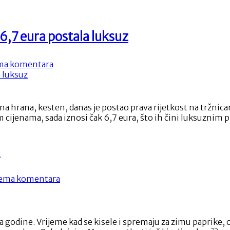
 6,7 eura postala luksuz
na
a komentara
Cijene
kestena
otišle
u
čna hrana, kesten, danas je postao prava rijetkost na tržnica
nebo:
im cijenama, sada iznosi čak 6,7 eura, što ih čini luksuzn
Mjerica
od
6,7
a
eura
postala
luksuz
na
ema komentara
Posebna
olimpijska
disciplina
–
 godine. Vrijeme kad se kisele i spremaju za zimu paprike, ci
zimnica