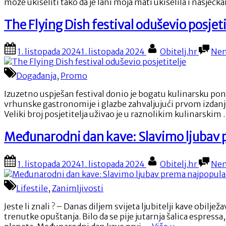
može ukiseliti tako da je lani moja mati ukiselila i nasjec
The Flying Dish festival oduševio posjeti
Posted
By
1. listopada 2024
1. listopada 2024
Obitelj.hr
Nem
on
Događanja
,
Promo
Izuzetno uspješan festival donio je bogatu kulinarsku ponu
vrhunske gastronomije i glazbe zahvaljujući prvom izdanju
Veliki broj posjetitelja uživao je u raznolikim kulinarskim
Međunarodni dan kave: Slavimo ljubav 
Posted
By
1. listopada 2024
1. listopada 2024
Obitelj.hr
Nem
on
Lifestile
,
Zanimljivosti
Jeste li znali ? – Danas diljem svijeta ljubitelji kave obi
trenutke opuštanja. Bilo da se pije jutarnja šalica espres