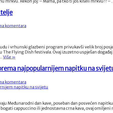
kanu mrkvu. Rekoh joj: – Mama, pa tko ti još kiseli mrkvu?? –
telje
na
a komentara
The
Flying
Dish
festival
du i vrhunski glazbeni program privukavši velik broj posjet
oduševio
 The Flying Dish festivala. Ovaj izuzetno uspješan događaj
posjetitelje
“The
 …
Više
»
Flying
Dish
prema najpopularnijem napitku na svijet
festival
oduševio
na
a komentara
posjetitelje”
Međunarodni
dan
kave:
Slavimo
lježavaju Međunarodni dan kave, poseban dan posvećen napitku 
ljubav
sa, bogati cappuccino ili jednostavna crna kava, ovaj omilje
prema