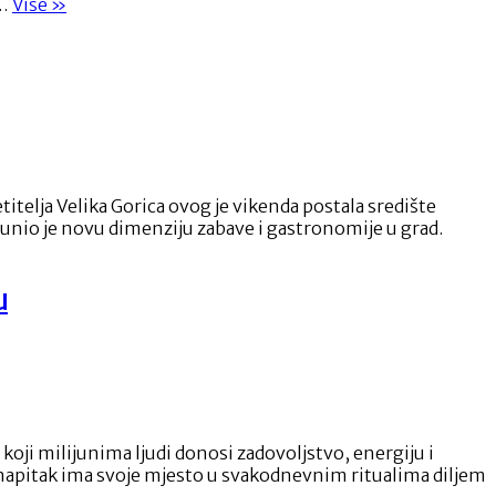
“Posebna
 …
Više
»
olimpijska
disciplina
–
zimnica”
itelja Velika Gorica ovog je vikenda postala središte
 unio je novu dimenziju zabave i gastronomije u grad.
u
koji milijunima ljudi donosi zadovoljstvo, energiju i
ni napitak ima svoje mjesto u svakodnevnim ritualima diljem