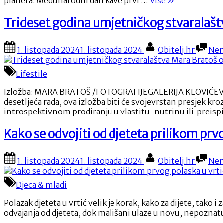
“Međunarodni
planeta. Međunarodni dan kave prvi …
Više
»
dan
kave:
Trideset godina umjetničkog stvaralašt
Slavimo
ljubav
Posted
By
1. listopada 2024
1. listopada 2024
Obitelj.hr
Nem
prema
on
najpopularnij
napitku
Lifestile
na
svijetu”
Izložba: MARA BRATOŠ /FOTOGRAFIJEGALERIJA KLOVIĆEVI DVO
desetljeća rada, ova izložba biti će svojevrstan presjek k
introspektivnom prodiranju u vlastitu nutrinu ili preispit
Kako se odvojiti od djeteta prilikom prvo
Posted
By
1. listopada 2024
1. listopada 2024
Obitelj.hr
Nem
on
Djeca & mladi
Polazak djeteta u vrtić velik je korak, kako za dijete, tako
odvajanja od djeteta, dok mališani ulaze u novu, nepoznat