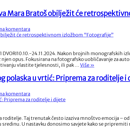
najpopularnijem
napitku
va Mara Bratoš obilježit će retrospektiv
na
svijetu
na
a komentara
Trideset
em
godina
umjetničkog
stvaralaštva
RI10.10.-24.11.2024. Nakon brojnih monografskih izložbi 
Mara
roz njen opus. Fokusirana na fotografsko uobličavanje za aut
Bratoš
“Trideset
ivanju vlastite tjelesnosti, ili pak …
Više
»
obilježit
godina
će
umjetničkog
g polaska u vrtić: Priprema za roditelje i 
retrospektivnom
stvaralaštva
izložbom
Mara
“Fotografije”
na
a komentara
Bratoš
Kako
obilježit
se
će
odvojiti
retrospektivnom
od
izložbom
 i za roditelje. Taj trenutak često izaziva mnoštvo emocija – 
djeteta
“Fotografije””
u sredinu. U nastavku donosimo savjete kako se pripremiti 
prilikom