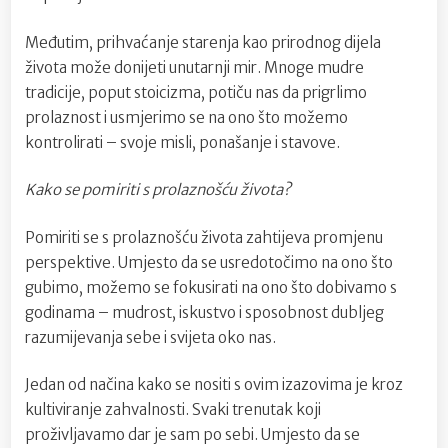
Međutim, prihvaćanje starenja kao prirodnog dijela
života može donijeti unutarnji mir. Mnoge mudre
tradicije, poput stoicizma, potiču nas da prigrlimo
prolaznost i usmjerimo se na ono što možemo
kontrolirati – svoje misli, ponašanje i stavove.
Kako se pomiriti s prolaznošću života?
Pomiriti se s prolaznošću života zahtijeva promjenu
perspektive. Umjesto da se usredotočimo na ono što
gubimo, možemo se fokusirati na ono što dobivamo s
godinama – mudrost, iskustvo i sposobnost dubljeg
razumijevanja sebe i svijeta oko nas.
Jedan od načina kako se nositi s ovim izazovima je kroz
kultiviranje zahvalnosti. Svaki trenutak koji
proživljavamo dar je sam po sebi. Umjesto da se