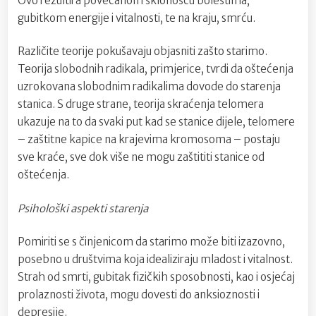
Ovo rezultira povećanom sklonošću bolestima,
gubitkom energije i vitalnosti, te na kraju, smrću.
Različite teorije pokušavaju objasniti zašto starimo.
Teorija slobodnih radikala, primjerice, tvrdi da oštećenja
uzrokovana slobodnim radikalima dovode do starenja
stanica. S druge strane, teorija skraćenja telomera
ukazuje na to da svaki put kad se stanice dijele, telomere
– zaštitne kapice na krajevima kromosoma – postaju
sve kraće, sve dok više ne mogu zaštititi stanice od
oštećenja.
Psihološki aspekti starenja
Pomiriti se s činjenicom da starimo može biti izazovno,
posebno u društvima koja idealiziraju mladost i vitalnost.
Strah od smrti, gubitak fizičkih sposobnosti, kao i osjećaj
prolaznosti života, mogu dovesti do anksioznosti i
depresije.