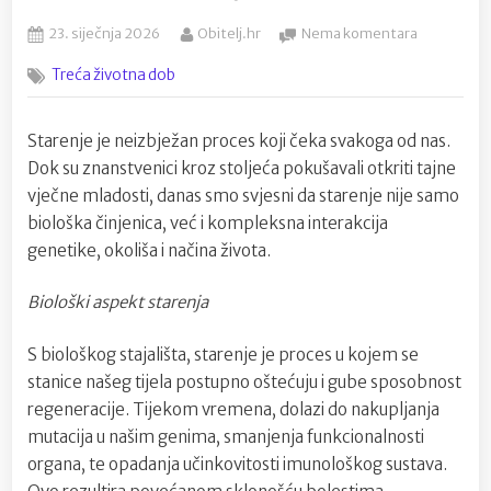
Posted
By
na
23. siječnja 2026
Obitelj.hr
Nema komentara
on
Zašto
Treća životna dob
starimo?
Kako
se
Starenje je neizbježan proces koji čeka svakoga od nas.
pomiriti
Dok su znanstvenici kroz stoljeća pokušavali otkriti tajne
s
činjenicom
vječne mladosti, danas smo svjesni da starenje nije samo
da
biološka činjenica, već i kompleksna interakcija
nam
genetike, okoliša i načina života.
životni
vijek
Biološki aspekt starenja
prolazi
S biološkog stajališta, starenje je proces u kojem se
stanice našeg tijela postupno oštećuju i gube sposobnost
regeneracije. Tijekom vremena, dolazi do nakupljanja
mutacija u našim genima, smanjenja funkcionalnosti
organa, te opadanja učinkovitosti imunološkog sustava.