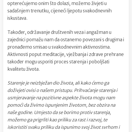
opterećujemo onim što dolazi, možemo živjeti u
sadašnjem trenutku, cijeneći ljepotu svakodnevnih
iskustava.
Također, održavanje društvenih veza i angažman u
zajednici pomažu nam da ostanemo povezani s drugima i
pronađemo smisao u svakodnevnim aktivnostima.
Aktivnosti poput meditacije, vježbanja i zdrave prehrane
također mogu usporiti proces starenja i poboljšati
kvalitetu života.
Starenje je neizbježan dio života, ali kako ćemo ga
doživjeti ovisi o našem pristupu. Prihvaćanje starenja i
usmjeravanje na pozitivne aspekte života mogu nam
pomoći da živimo ispunjenim životom, bez obzira na
naše godine. Umjesto da se borimo protiv starenja,
možemo ga prigrliti kao priliku za rast i razvoj, te
iskoristiti svaku priliku da ispunimo svoj život svrhom i