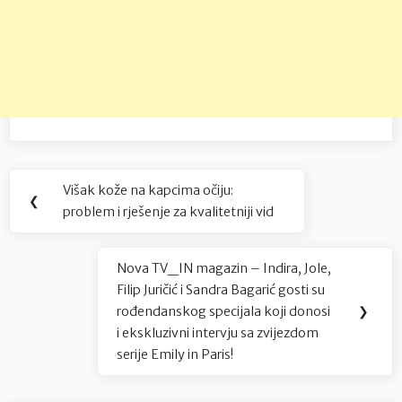
Navigacija
Višak kože na kapcima očiju:
Previous
❮
objava
problem i rješenje za kvalitetniji vid
Post:
Nova TV_IN magazin – Indira, Jole,
Next
Filip Juričić i Sandra Bagarić gosti su
Post:
rođendanskog specijala koji donosi
❯
i ekskluzivni intervju sa zvijezdom
serije Emily in Paris!