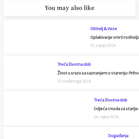
You may also like
Obitelj & Veze
Oplakivanje smrti roditelja
12. srpnja 2024
Treća životna dob
Život u srazu sa saznanjem o starenju: Prihv
13. studenoga 2024
Treća životna dob
Odjeća i moda za starije
24. rujna 2024
Događanja