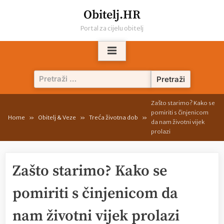
Skip
Obitelj.HR
to
Portal za cijelu obitelj
content
Pretraži:
Zašto starimo? Kako se
pomiriti s činjenicom
Home
Obitelj & Veze
Treća životna dob
da nam životni vijek
prolazi
Zašto starimo? Kako se
pomiriti s činjenicom da
nam životni vijek prolazi