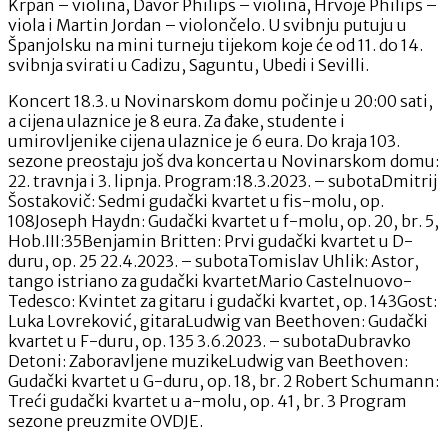
Krpan – violina, Davor Philips – violina, Hrvoje Philips –
viola i Martin Jordan – violončelo. U svibnju putuju u
Španjolsku na mini turneju tijekom koje će od 11. do 14.
svibnja svirati u Cadizu, Saguntu, Ubedi i Sevilli.
Koncert 18.3. u Novinarskom domu počinje u 20:00 sati,
a cijena ulaznice je 8 eura. Za đake, studente i
umirovljenike cijena ulaznice je 6 eura. Do kraja 103.
sezone preostaju još dva koncerta u Novinarskom domu:
22. travnja i 3. lipnja. Program:18.3.2023. – subotaDmitrij
Šostakovič: Sedmi gudački kvartet u fis-molu, op.
108Joseph Haydn: Gudački kvartet u f-molu, op. 20, br. 5,
Hob.III:35Benjamin Britten: Prvi gudački kvartet u D-
duru, op. 25 22.4.2023. – subotaTomislav Uhlik: Astor,
tango istriano za gudački kvartetMario Castelnuovo-
Tedesco: Kvintet za gitaru i gudački kvartet, op. 143Gost:
Luka Lovreković, gitaraLudwig van Beethoven: Gudački
kvartet u F-duru, op. 135 3.6.2023. – subotaDubravko
Detoni: Zaboravljene muzikeLudwig van Beethoven:
Gudački kvartet u G-duru, op. 18, br. 2 Robert Schumann:
Treći gudački kvartet u a-molu, op. 41, br. 3 Program
sezone preuzmite OVDJE.