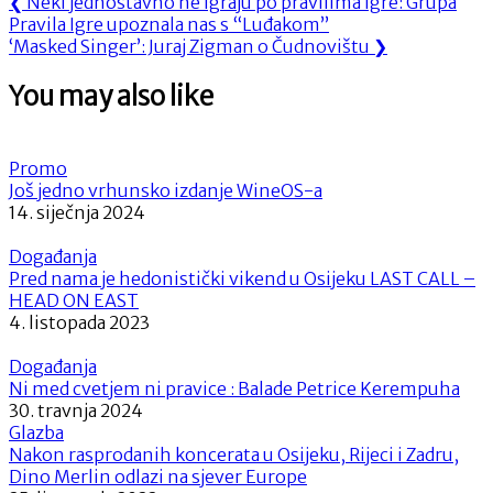
Navigacija
Previous
❮
Neki jednostavno ne igraju po pravilima igre: Grupa
Post:
Pravila Igre upoznala nas s “Luđakom”
objava
Next
‘Masked Singer’: Juraj Zigman o Čudnovištu
❯
Post:
You may also like
Promo
Još jedno vrhunsko izdanje WineOS-a
14. siječnja 2024
Događanja
Pred nama je hedonistički vikend u Osijeku LAST CALL –
HEAD ON EAST
4. listopada 2023
Događanja
Ni med cvetjem ni pravice : Balade Petrice Kerempuha
30. travnja 2024
Glazba
Nakon rasprodanih koncerata u Osijeku, Rijeci i Zadru,
Dino Merlin odlazi na sjever Europe