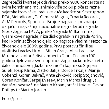
Zagrebački kvartet je odsvirao preko 4000 koncerata na
svim kontinentima, snimio više od 60 ploča za razne
svjetske izdavačke i radijske kuće kao što su Sastruphon,
RCA, Melodicom, Da Camera Magna, Croatia Records,
ALM Records, Spona itd. Brojne nagrade i priznanja
uključuju najvažnije nacionalne nagrade: od nagrade
Grada Zagreba 1957., preko Nagrade Milka Trnina,
Vjesnikove nagrade, niza diskografskih nagrada Porin,
kao i Porin za životno djelo, do nagrade Vladimir Nazor za
životno djelo 2009. godine. Prvu postavu činili su
violinisti Vaclav Huml i Milan Graf, violist Ladislav
Miranov i violončelist Umberto Fabri. Tijekom 100
godina djelovanja svoj doprinos Zagrebačkom kvartetu
dalo je mnoštvo glazbenika među kojima su Stjepan
Šulek, Josip Klima, Zlatko Balija, Đorđe Trkulja, Marija
Cobenzl, Goran Bakrač, Ante Živković, Josip Stojanović,
Goran Končar, Sergej Evseev, Marin Maras i drugi, a
današnji sastav čine Martin Krpan, braća Hrvoje i Davor
Philips te Martin Jordan.
Foto /press