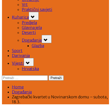
Vrt
Praktični savjeti
Toggle
Kuharica
sub-
menu
Predjela
Glavna jela
Deserti
Toggle
Događanja
sub-
menu
Glazba
Sport
Darivanja
Toggle
Vijesti
sub-
menu
Hrvatska
Pretraži:
Home
Događanja
Zagrebački kvartet u Novinarskom domu – subota,
18.3.