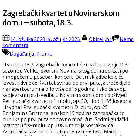
Zagrebački kvartet u Novinarskom
domu – subota, 18.3.
Posted
By
14. ožujka 2023
14. ožujka 2023
Obitelj.hr
Nema
on
na
komentara
Zagrebački
Događanja
,
Promo
kvartet
u
U subotu 18.3. Zagrebački kvartet će u sklopu svoje 103.
Novinarskom
sezone u Velikoj dvorani Novinarskog doma održati po
domu
mnogočemu poseban koncert. Od tri skladbe koje će
–
izvesti, dvije će Kvartet svirati po prvi puta, a treće djelo
subota,
na repertoaru nije bilo više od 15 godina. Tako će svoju
18.3.
svojevrsnu praizvedbu u Novinarskom domu doživjeti
Peti gudački kvartet u f-molu, op. 20, Hob.III:35 Josepha
Haydna i Prvi gudački kvartet u D-duru, op. 25
Benjamina Brittena, a nakon 15 godina zagrebačka će
publika po prvi puta ponovno moći čuti Sedmi gudački
kvartet u fis-molu, op. 108 Dmitrija Šostakoviča.
Zagrebački kvartet trenutno svira u sastavu Martin