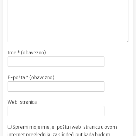
Ime
* (obavezno)
E-pošta
* (obavezno)
Web-stranica
Spremi moje ime, e-poštu i web-stranicu u ovom
internet pregledniku za sljedeći put kada budem