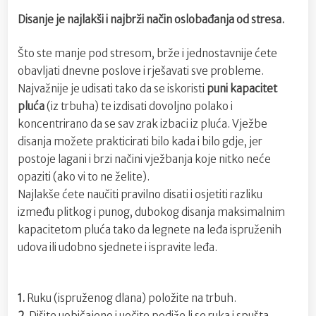
Disanje je najlakši i najbrži način oslobađanja od stresa.
Što ste manje pod stresom, brže i jednostavnije ćete
obavljati dnevne poslove i rješavati sve probleme.
Najvažnije je udisati tako da se iskoristi
puni kapacitet
pluća
(iz trbuha) te izdisati dovoljno polako i
koncentrirano da se sav zrak izbaci iz pluća. Vježbe
disanja možete prakticirati bilo kada i bilo gdje, jer
postoje lagani i brzi načini vježbanja koje nitko neće
opaziti (ako vi to ne želite).
Najlakše ćete naučiti pravilno disati i osjetiti razliku
između plitkog i punog, dubokog disanja maksimalnim
kapacitetom pluća tako da legnete na leđa ispruženih
udova ili udobno sjednete i ispravite leđa.
1.
Ruku (ispruženog dlana) položite na trbuh.
2.
Dišite uobičajeno i uočite podiže li se ruka i spušta.