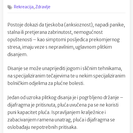
on
Vježbama
,
Rekreacija
Zdravlje
disanja
protiv
stresa
Postoje dokazi da tjeskoba (anksioznost), napadi panike,
stalna ili pretjerana zabrinutost, nemogućnost
opuštenosti – kao simptomi posljedica prekomjernog
stresa, imaju veze s nepravilnim, uglavnom plitkim
disanjem.
Disanje se može unaprijediti jogom i sličnim tehnikama,
na specijaliziranim tečajevima te u nekim specijaliziranim
bolničkim odjelima za plućne bolesti.
Jedan od uzroka plitkog disanja je i pogrbljeno držanje –
dijafragma je pritisnuta, pluća uvučena pa se ne koristi
puni kapacitet pluća. Ispravljanjem kralježnice i
zabacivanjem ramena unatrag, pluća i dijafragma se
oslobađaju nepotrebnih pritisaka.