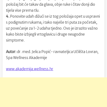
položaj bit će takav da glava, obje ruke i čitav donji dio
tijela vise prema tlu.
4.
Ponovite udah dižući se iz tog položaja opet u uspravni
s podignutim rukama, i tako najviše tri puta za početak,
uz povećanje za 1-2 udaha tjedno. Ovo je izrazito važno
kako biste izbjegli vrtoglavicu i druge neugodne
simptome.
Autor:
dr. med. Jelica Popić- ravnateljica Učilišta Lovran,
Spa Wellness Akademije
www.akademija.wellness.hr