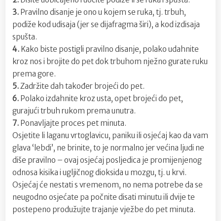
3.
Pravilno disanje je ono u kojem se ruka, tj. trbuh,
podiže kod udisaja (jer se dijafragma širi), a kod izdisaja
spušta.
4.
Kako biste postigli pravilno disanje, polako udahnite
kroz nos i brojite do pet dok trbuhom nježno gurate ruku
prema gore.
5.
Zadržite dah također brojeći do pet.
6.
Polako izdahnite kroz usta, opet brojeći do pet,
gurajući trbuh rukom prema unutra.
7.
Ponavljajte proces pet minuta.
Osjetite li laganu vrtoglavicu, paniku ili osjećaj kao da vam
glava ‘lebdi’, ne brinite, to je normalno jer većina ljudi ne
diše pravilno – ovaj osjećaj posljedica je promijenjenog
odnosa kisika i ugljičnog dioksida u mozgu, tj. u krvi.
Osjećaj će nestati s vremenom, no nema potrebe da se
neugodno osjećate pa počnite disati minutu ili dvije te
postepeno produžujte trajanje vježbe do pet minuta.