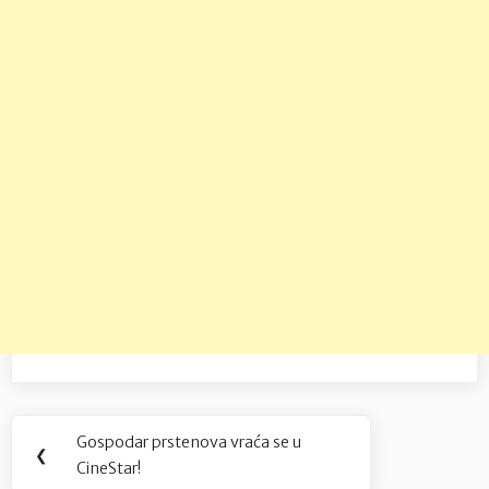
Navigacija
Gospodar prstenova vraća se u
Previous
❮
objava
CineStar!
Post: