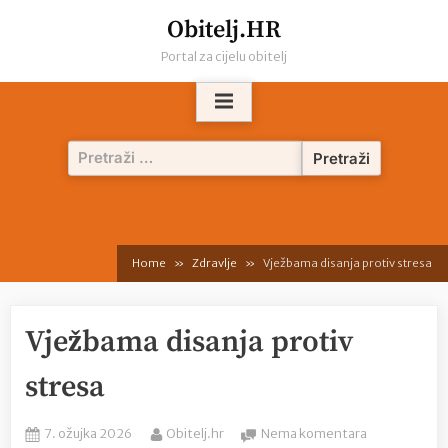
Skip
Obitelj.HR
to
Portal za cijelu obitelj
content
Pretraži:
Home
Zdravlje
Vježbama disanja protiv stresa
Vježbama disanja protiv
stresa
Posted
By
na
7. ožujka 2026
Obitelj.hr
Nema komentara