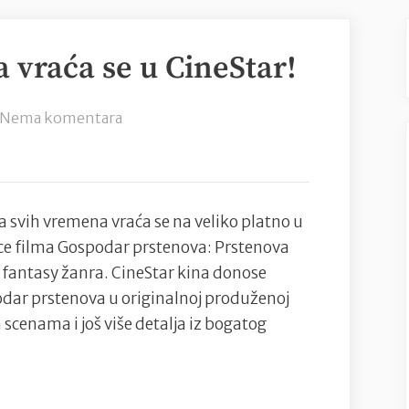
 vraća se u CineStar!
na
Nema komentara
Gospodar
prstenova
vraća
se
ija svih vremena vraća se na veliko platno u
u
ce filma Gospodar prstenova: Prstenova
CineStar!
je fantasy žanra. CineStar kina donose
dar prstenova u originalnoj produženoj
 scenama i još više detalja iz bogatog