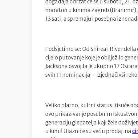
događaja održat će se u subotu, 21. o
maraton u kinima Zagreb (Branimir), Ma
13 sati, a spremaju i posebna iznenađe
Podsjetimo se: Od Shirea i Rivendell
cijelo putovanje koje je obilježilo gene
Jacksona osvojila je ukupno 17 Oscara, 
svih 11 nominacija – izjednačivši rekor
Veliko platno, kultni status, tisuće ob
ovo prikazivanje posebnim iskustvom 
generaciju gledatelja koji žele doživj
u kinu! Ulaznice su već u prodaji na
ci