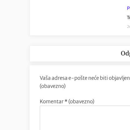
P
T
2
Od
Vaša adresa e-pošte neće biti objavljen
(obavezno)
Komentar
* (obavezno)