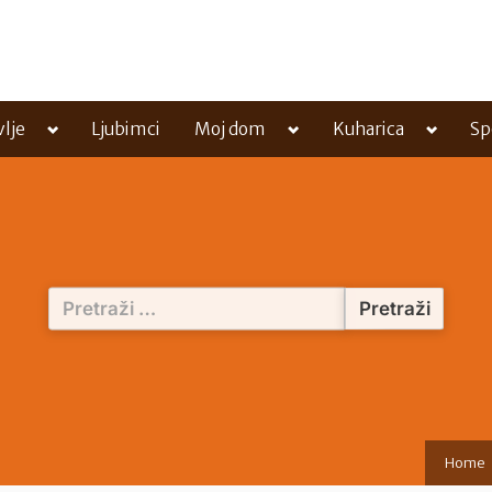
Toggle
Toggle
Toggle
vlje
Ljubimci
Moj dom
Kuharica
Sp
sub-
sub-
sub-
menu
menu
menu
Pretraži:
Home