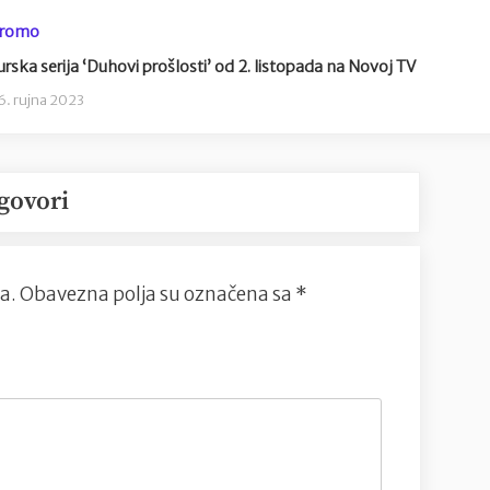
romo
urska serija ‘Duhovi prošlosti’ od 2. listopada na Novoj TV
6. rujna 2023
govori
a.
Obavezna polja su označena sa
*