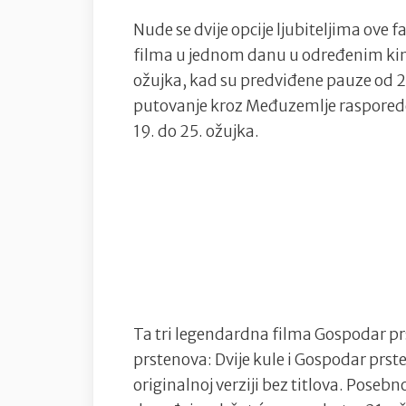
Nude se dvije opcije ljubiteljima ove fa
filma u jednom danu u određenim kini
ožujka, kad su predviđene pauze od 20
putovanje kroz Međuzemlje rasporede 
19. do 25. ožujka.
Ta tri legendardna filma Gospodar p
prstenova: Dvije kule i Gospodar prste
originalnoj verziji bez titlova. Pose