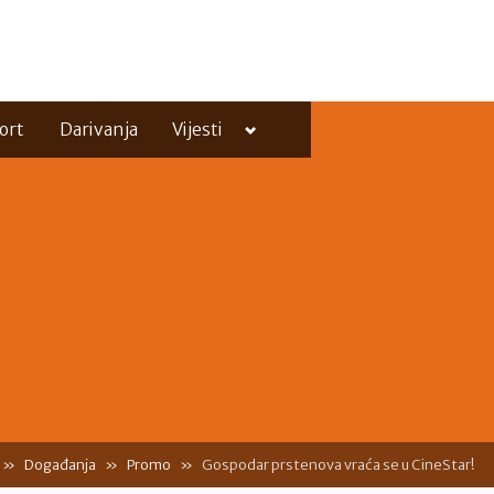
Toggle
ort
Darivanja
Vijesti
sub-
menu
Toggle
sub-
menu
Događanja
Promo
Gospodar prstenova vraća se u CineStar!