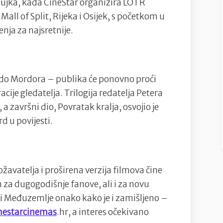
žujka, kada CineStar organizira LOTR
ll of Split, Rijeka i Osijek, s početkom u
nja za najsretnije.
a do Mordora – publika će ponovno proći
racije gledatelja. Trilogija redatelja Petera
a završni dio, Povratak kralja, osvojio je
d u povijesti.
ožavatelja i proširena verzija filmova čine
za dugogodišnje fanove, ali i za novu
eti Međuzemlje onako kako je i zamišljeno –
nestarcinemas
.hr, a interes očekivano