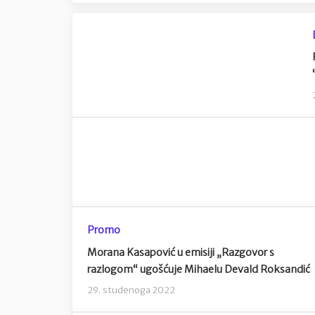
Promo
Morana Kasapović u emisiji „Razgovor s
razlogom“ ugošćuje Mihaelu Devald Roksandić
29. studenoga 2022