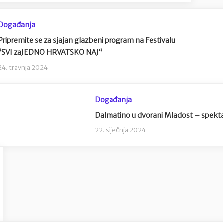
Događanja
Pripremite se za sjajan glazbeni program na Festivalu
“SVI zaJEDNO HRVATSKO NAJ“
24. travnja 2024
Događanja
Dalmatino u dvorani Mladost – spekta
22. siječnja 2024