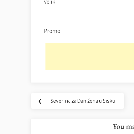
velik.
Promo
Navigacija
❮
Severina za Dan žena u Sisku
Previous
objava
Post:
You ma