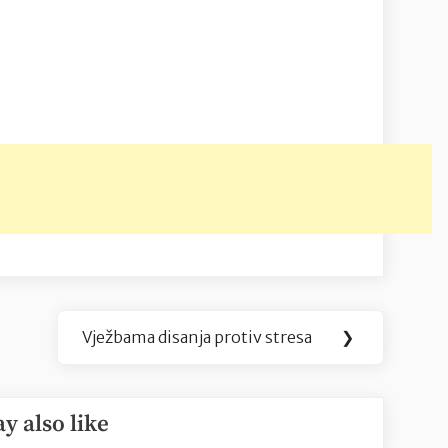
Vježbama disanja protiv stresa
❯
Next
Post:
y also like