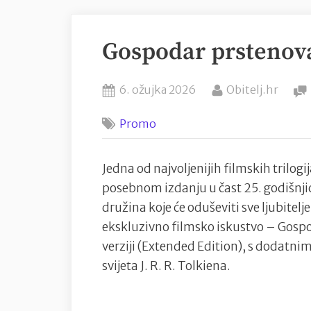
Gospodar prstenova
Posted
By
6. ožujka 2026
Obitelj.hr
on
Promo
Jedna od najvoljenijih filmskih trilog
posebnom izdanju u čast 25. godišnji
družina koje će oduševiti sve ljubitel
ekskluzivno filmsko iskustvo – Gospo
verziji (Extended Edition), s dodatnim
svijeta J. R. R. Tolkiena.