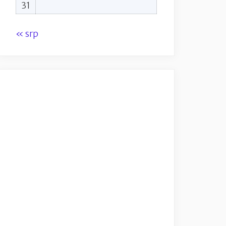
31
« srp