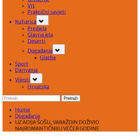
Vrt
Praktični savjeti
Toggle
Kuharica
sub-
menu
Predjela
Glavna jela
Deserti
Toggle
Događanja
sub-
menu
Glazba
Sport
Darivanja
Toggle
Vijesti
sub-
menu
Hrvatska
Pretraži:
Home
Događanja
UZ ADIJA ŠOŠU, VARAŽDIN DOŽIVIO
NAJROMANTIČNIJU VEČER GODINE