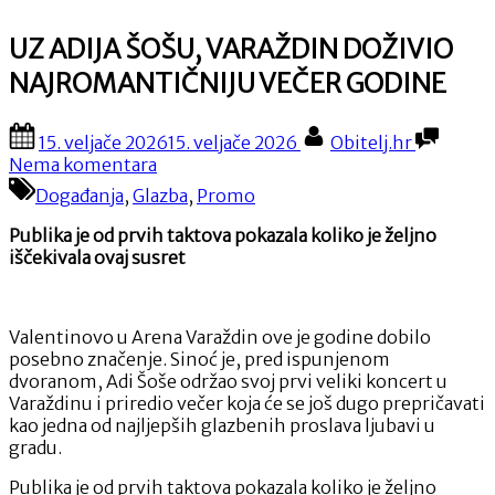
UZ ADIJA ŠOŠU, VARAŽDIN DOŽIVIO
NAJROMANTIČNIJU VEČER GODINE
Posted
By
15. veljače 2026
15. veljače 2026
Obitelj.hr
on
na
Nema komentara
UZ
Događanja
,
Glazba
,
Promo
ADIJA
ŠOŠU,
Publika je od prvih taktova pokazala koliko je željno
VARAŽDIN
iščekivala ovaj susret
DOŽIVIO
NAJROMANTIČNIJU
VEČER
Valentinovo u Arena Varaždin ove je godine dobilo
GODINE
posebno značenje. Sinoć je, pred ispunjenom
dvoranom, Adi Šoše održao svoj prvi veliki koncert u
Varaždinu i priredio večer koja će se još dugo prepričavati
kao jedna od najljepših glazbenih proslava ljubavi u
gradu.
Publika je od prvih taktova pokazala koliko je željno