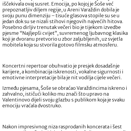
iščekivala ovaj susret. Emocija, po kojoj je Šoše već
prepoznatljiv diljem regije, u Areni Varaždin dobila je
svoju punu dimenziju – tisuće glasova stopile su se u
jedan dok su se nizali stihovi njegovih najvećih hitova.
Posebno dirljiv trenutak večeri bio je tijekom izvedbe
pjesme “Najljepši cvijet”, suvremenog ljubavnog klasika
koji je dvoranu pretvorio u zbor zaljubljenih, uz svjetla
mobitela koja su stvorila gotovo filmsku atmosferu.
Koncertni repertoar obuhvatio je presjek dosadašnje
karijere, a kombinacija iskrenosti, vokalne sigurnosti i
emotivne interpretacije bila je nit vodilja cijele večeri.
Između pjesama, Šoše se obraćao Varaždincima iskreno i
zahvalno, ističući koliko mu znači što upravo na
Valentinovo dijeli svoju glazbu s publikom koja je svaku
emociju vraćala dvostruko.
Nakon impresivnog niza rasprodanih koncerata i šest