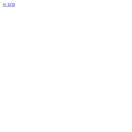
« srp