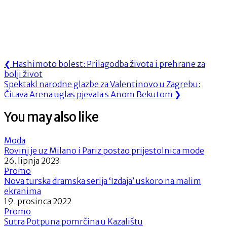
Navigacija
Previous
❮
Hashimoto bolest: Prilagodba života i prehrane za
Post:
bolji život
objava
Next
Spektakl narodne glazbe za Valentinovo u Zagrebu:
Post:
Čitava Arena uglas pjevala s Anom Bekutom
❯
You may also like
Moda
Rovinj je uz Milano i Pariz postao prijestolnica mode
26. lipnja 2023
Promo
Nova turska dramska serija ‘Izdaja’ uskoro na malim
ekranima
19. prosinca 2022
Promo
Sutra Potpuna pomrčina u Kazalištu