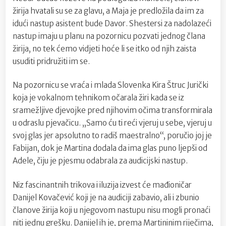
žirija hvatali su se za glavu, a Maja je predložila da im za
idući nastup asistent bude Davor. Shestersi za nadolazeći
nastup imaju u planu na pozornicu pozvati jednog člana
žirija, no tek ćemo vidjeti hoće li se itko od njih zaista
usuditi pridružiti im se.
Na pozornicu se vraća i mlada Slovenka Kira Štruc Jurički
koja je vokalnom tehnikom očarala žiri kada se iz
sramežljive djevojke pred njihovim očima transformirala
u odraslu pjevačicu. „Samo ću ti reći vjeruj u sebe, vjeruj u
svoj glas jer apsolutno to radiš maestralno“, poručio joj je
Fabijan, dok je Martina dodala da ima glas puno ljepši od
Adele, čiju je pjesmu odabrala za audicijski nastup.
Niz fascinantnih trikova i iluzija izvest će mađioničar
Danijel Kovačević koji je na audiciji zabavio, ali i zbunio
članove žirija koji u njegovom nastupu nisu mogli pronaći
niti jednu grešku. Danijel ih je, prema Martininim riječima,