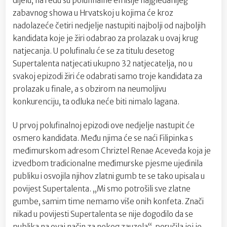
dijelu, na redu su polufinalne emisije najgledanijeg
zabavnog showa u Hrvatskoj u kojima će kroz
nadolazeće četiri nedjelje nastupiti najbolji od najboljih
kandidata koje je žiri odabrao za prolazak u ovaj krug
natjecanja. U polufinalu će se za titulu desetog
Supertalenta natjecati ukupno 32 natjecatelja, no u
svakoj epizodi žiri će odabrati samo troje kandidata za
prolazak u finale, a s obzirom na neumoljivu
konkurenciju, ta odluka neće biti nimalo lagana.
U prvoj polufinalnoj epizodi ove nedjelje nastupit će
osmero kandidata. Među njima će se naći Filipinka s
međimurskom adresom Chriztel Renae Aceveda koja je
izvedbom tradicionalne međimurske pjesme ujedinila
publiku i osvojila njihov zlatni gumb te se tako upisala u
povijest Supertalenta. „Mi smo potrošili sve zlatne
gumbe, samim time nemamo više onih konfeta. Znači
nikad u povijesti Supertalenta se nije dogodilo da se
publika na ovaj način za nekog zauzela“, poručila joj je