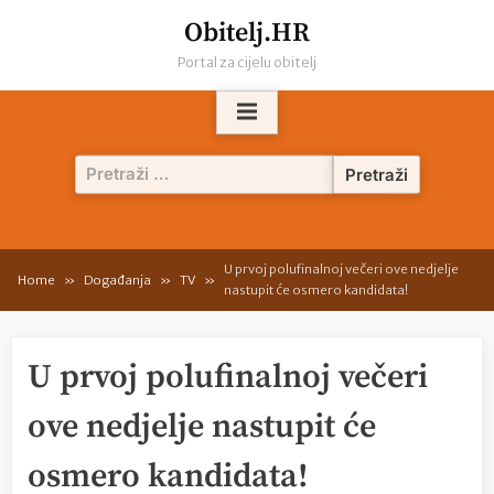
Skip
Obitelj.HR
to
Portal za cijelu obitelj
content
Pretraži:
U prvoj polufinalnoj večeri ove nedjelje
Home
Događanja
TV
nastupit će osmero kandidata!
U prvoj polufinalnoj večeri
ove nedjelje nastupit će
osmero kandidata!