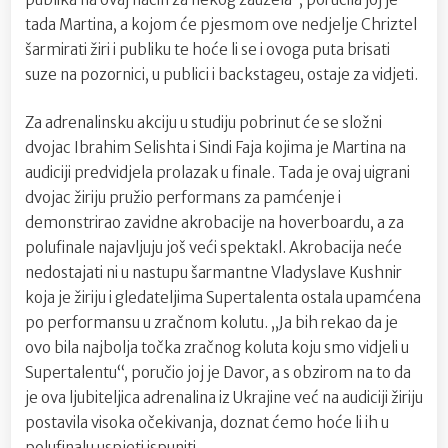
tada Martina, a kojom će pjesmom ove nedjelje Chriztel
šarmirati žiri i publiku te hoće li se i ovoga puta brisati
suze na pozornici, u publici i backstageu, ostaje za vidjeti.
Za adrenalinsku akciju u studiju pobrinut će se složni
dvojac Ibrahim Selishta i Sindi Faja kojima je Martina na
audiciji predvidjela prolazak u finale. Tada je ovaj uigrani
dvojac žiriju pružio performans za pamćenje i
demonstrirao zavidne akrobacije na hoverboardu, a za
polufinale najavljuju još veći spektakl. Akrobacija neće
nedostajati ni u nastupu šarmantne Vladyslave Kushnir
koja je žiriju i gledateljima Supertalenta ostala upamćena
po performansu u zračnom kolutu. „Ja bih rekao da je
ovo bila najbolja točka zračnog koluta koju smo vidjeli u
Supertalentu“, poručio joj je Davor, a s obzirom na to da
je ova ljubiteljica adrenalina iz Ukrajine već na audiciji žiriju
postavila visoka očekivanja, doznat ćemo hoće li ih u
polufinalu uspjeti ispuniti.