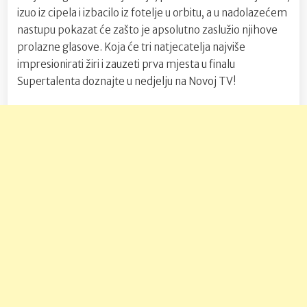
izuo iz cipela i izbacilo iz fotelje u orbitu, a u nadolazećem
nastupu pokazat će zašto je apsolutno zaslužio njihove
prolazne glasove. Koja će tri natjecatelja najviše
impresionirati žiri i zauzeti prva mjesta u finalu
Supertalenta doznajte u nedjelju na Novoj TV!