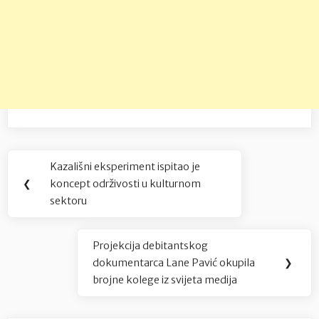
Navigacija
Kazališni eksperiment ispitao je
Previous
objava
❮
koncept održivosti u kulturnom
Post:
sektoru
Projekcija debitantskog
Next
dokumentarca Lane Pavić okupila
❯
Post:
brojne kolege iz svijeta medija