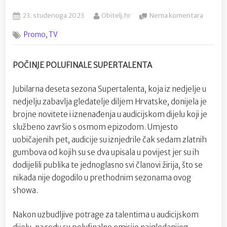
Posted
By
na
23. studenoga 2023
Obitelj.hr
Nema komentara
on
U
,
Promo
TV
prvoj
polufin
večeri
POČINJE POLUFINALE SUPERTALENTA
ove
nedjelj
Jubilarna deseta sezona Supertalenta, koja iz nedjelje u
nastupi
će
nedjelju zabavlja gledatelje diljem Hrvatske, donijela je
osmer
brojne novitete i iznenađenja u audicijskom dijelu koji je
kandida
službeno završio s osmom epizodom. Umjesto
uobičajenih pet, audicije su iznjedrile čak sedam zlatnih
gumbova od kojih su se dva upisala u povijest jer su ih
dodijelili publika te jednoglasno svi članovi žirija, što se
nikada nije dogodilo u prethodnim sezonama ovog
showa.
Nakon uzbudljive potrage za talentima u audicijskom