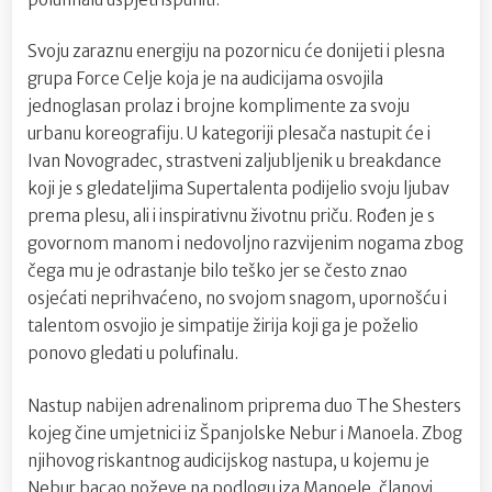
Svoju zaraznu energiju na pozornicu će donijeti i plesna
grupa Force Celje koja je na audicijama osvojila
jednoglasan prolaz i brojne komplimente za svoju
urbanu koreografiju. U kategoriji plesača nastupit će i
Ivan Novogradec, strastveni zaljubljenik u breakdance
koji je s gledateljima Supertalenta podijelio svoju ljubav
prema plesu, ali i inspirativnu životnu priču. Rođen je s
govornom manom i nedovoljno razvijenim nogama zbog
čega mu je odrastanje bilo teško jer se često znao
osjećati neprihvaćeno, no svojom snagom, upornošću i
talentom osvojio je simpatije žirija koji ga je poželio
ponovo gledati u polufinalu.
Nastup nabijen adrenalinom priprema duo The Shesters
kojeg čine umjetnici iz Španjolske Nebur i Manoela. Zbog
njihovog riskantnog audicijskog nastupa, u kojemu je
Nebur bacao noževe na podlogu iza Manoele, članovi