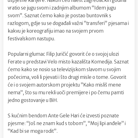
uspješne karijere. Nakon četrnaest zagrebačkih godina
vratio se jugu svom i zadnjim albumom “Idem jugu
svom”. Saznat ćemo kako je postao buntovnik s
razlogom, gdje su se događali važni ”transferi” pjesama i
kakvu je koreografiju imao na svojem prvom
festivalskom nastupu.
Popularni glumac Filip Juričić govorit će o svojoj ulozi
Ferate u predstavi Velo misto kazališta Komedija. Saznat
ćemo kako se nosio sa televizijskom slavom u svojim
počecima, voli li pjevati i što drugi misle o tome. Govorit
će i o svojem autorskom projektu ”Kako misliš mene
nema”, što su mu rekli uoči premijere i po čemu pamti
jedno gostovanje u BiH.
S kućnim bendom Ante Gele Hari će izvesti poznate
pjesme: “Još ne znam kud s tobom”, “Moj lipi anđele” i
“Kad bi se moga rodit”.