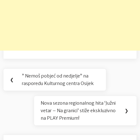
Navigacija
” Nemoš pobjeć od nedjelje” na
Previous
❮
objava
rasporedu Kulturnog centra Osijek
Post:
Nova sezona regionalnog hita ‘Južni
Next
vetar – Na granici’ stiže ekskluzivno
❯
Post:
na PLAY Premium!