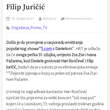
Filip Juričić
Posted
By
na
29. ožujka 2023
Obitelj.hr
Nema komentara
on
U
,
,
Događanja
Promo
TV
petak
kod
Daniele
Došlo je do promjene u rasporedu emitiranja
umjesto
popularnog
showa
“
5.com
s Danielom
”. HRT je odlučio
Zsa
Zse
da će
ovoga petka 31. ožujka, umjesto Zsa Zse i Ivana
i
Pažanina, kod Daniele gostovati Hari Rončević i Filip
Ivana
Juričić,
budući da je u subotu prva eliminacijska emisija
Pažanina
“”Zvijezde pjevaju u kojoj su jedan od parova Zsa Zsa i
gostovat
Ivan Pažanin.
će
Hari
Rončević
U emisiji će nagrađivani kantautor Hari Rončević
i
ispričati što priprema za veliki koncert ”Još ovaj put”
Filip
kojim će u Lisinskom, 13. svibnja proslaviti trideset godina
Juričić