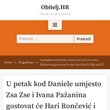
Skip
Obitelj.HR
to
Portal za cijelu obitelj
content
Pretraži:
U petak kod Daniele umjesto Zsa Zse i Ivana
Home
Događanja
Pažanina gostovat će Hari Rončević i Filip Juričić
U petak kod Daniele umjesto
Zsa Zse i Ivana Pažanina
gostovat će Hari Rončević i