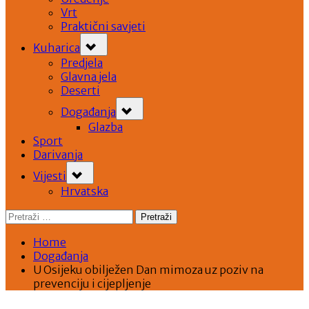
Vrt
Praktični savjeti
Toggle
Kuharica
sub-
menu
Predjela
Glavna jela
Deserti
Toggle
Događanja
sub-
menu
Glazba
Sport
Darivanja
Toggle
Vijesti
sub-
menu
Hrvatska
Pretraži:
Home
Događanja
U Osijeku obilježen Dan mimoza uz poziv na
prevenciju i cijepljenje