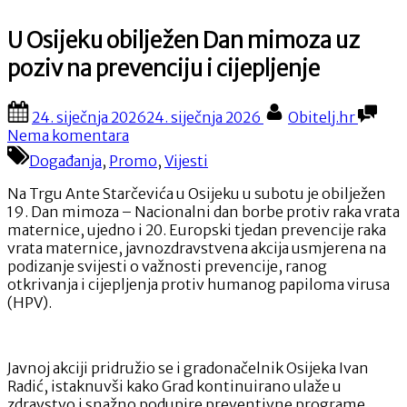
U Osijeku obilježen Dan mimoza uz
poziv na prevenciju i cijepljenje
Posted
By
24. siječnja 2026
24. siječnja 2026
Obitelj.hr
on
na
Nema komentara
U
Događanja
,
Promo
,
Vijesti
Osijeku
obilježen
Na Trgu Ante Starčevića u Osijeku u subotu je obilježen
Dan
19. Dan mimoza – Nacionalni dan borbe protiv raka vrata
mimoza
maternice, ujedno i 20. Europski tjedan prevencije raka
uz
vrata maternice, javnozdravstvena akcija usmjerena na
poziv
podizanje svijesti o važnosti prevencije, ranog
na
otkrivanja i cijepljenja protiv humanog papiloma virusa
prevenciju
(HPV).
i
cijepljenje
Javnoj akciji pridružio se i gradonačelnik Osijeka Ivan
Radić, istaknuvši kako Grad kontinuirano ulaže u
zdravstvo i snažno podupire preventivne programe.