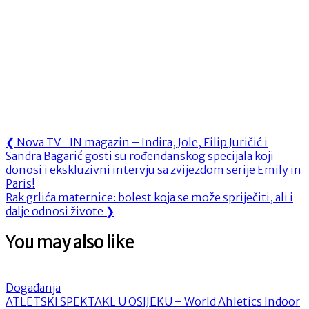
Navigacija
Previous
❮
Nova TV_IN magazin – Indira, Jole, Filip Juričić i
Post:
Sandra Bagarić gosti su rođendanskog specijala koji
objava
donosi i ekskluzivni intervju sa zvijezdom serije Emily in
Paris!
Next
Rak grlića maternice: bolest koja se može spriječiti, ali i
Post:
dalje odnosi živote
❯
You may also like
Događanja
ATLETSKI SPEKTAKL U OSIJEKU – World Ahletics Indoor