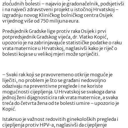
zloćudnih bolesti – najavio je gradonačelnik, podsjetivši
i na najveći zdravstveni projekt u istočnoj Hrvatskoj –
izgradnju novog Kliničkog bolničkog centra Osijek
vrijednog više od 750 milijuna eura.
Predsjednik Gradske lige protiv raka Osijek i prvi
potpredsjednik Gradskog vijeća, dr. Vlatko Kopić,
upozorio je na zabrinjavajuće statističke podatke o raku
vrata maternice u Hrvatskoj, naglasivši kako je riječ o
bolesti koja se u velikoj mjeri može spriječiti.
– Svaki rak koji se pravovremeno otkrije moguće je
liječiti, no problem je što se građani nedovoljno
odazivaju na preventivne preglede i ne koriste
mogućnosti cijepljenja. U Hrvatskoj se svakoga dana
jednoj ženi dijagnosticira rak vrata maternice, a svaka
treća do četvrta žena od te bolesti umire – upozorio je
Kopić.
Istaknuo je važnost redovitih ginekoloških pregleda i
cijepljenja protiv HPV-a, naglasivši da cijepljenje