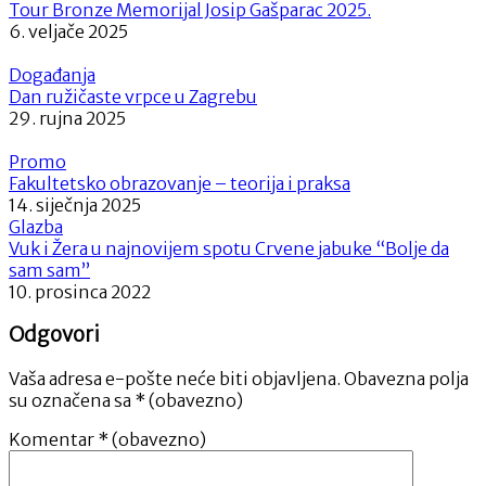
Tour Bronze Memorijal Josip Gašparac 2025.
6. veljače 2025
Događanja
Dan ružičaste vrpce u Zagrebu
29. rujna 2025
Promo
Fakultetsko obrazovanje – teorija i praksa
14. siječnja 2025
Glazba
Vuk i Žera u najnovijem spotu Crvene jabuke “Bolje da
sam sam”
10. prosinca 2022
Odgovori
Vaša adresa e-pošte neće biti objavljena.
Obavezna polja
su označena sa
* (obavezno)
Komentar
* (obavezno)