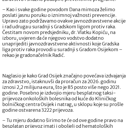
– Kao i svake godine povodom Dana mimoza želimo
poslati jasnu poruku o iznimnoj važnosti prevencije.
Upravo zato podržavamo ovakve javnozdravstvene akcije
i rad udruga u suradnji s Gradskom ligom protiv raka.
Čestitam novom predsjedniku, dr. Vlatku Kopiću, na
izboru, uvjeren da će njegovo vodstvo dodatno
unaprijediti javnozdravstvene aktivnosti koje Gradska
liga protiv raka provodi u suradnji s Gradom Osijekom –
rekao je gradonačelnik Radić.
Naglasio je kako Grad Osijek značajno povećava izdvajanja
za zdravstvo, istaknuvši da proračun za 2026. godinu
iznosi 2,2 milijuna eura, što je 85 posto više nego 2021.
godine. Posebno je izdvojio mjeru besplatnog taksi-
prijevoza onkoloških bolesnika od kuće do Kliničkog
bolničkog centra Osijek i natrag, u sklopu koje su prošle
godine ostvarena 3222 prijevoza.
– Tu mjeru dodatno širimo te će od ove godine pravo na
besplatan prijevoz imati i oboljeli od hematoloških