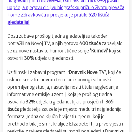
najgledaniji film na televizijskim ekranima u ovoj godini
uopće, a njegovu dirljivu biografsku priču o životu pjevača
Tome Zdravkovića u prosjeku je pratilo
520 tisuća
gledatelja
!
Dozu zabave prošlog tjedna gledatelji su također
potražili na Novoj TV, a njih gotovo
400 tisuća
zabavljalo
se uz nove nastavke humoristične serije
‘Kumovi’
koji su
ostvarili
30%
udjela u gledanosti.
Uz filmski i zabavni program,
‘Dnevnik Nove TV’
, koji će
uskoro kretati u novom terminu iz novog i vrhunski
opremljenog studija, nastavlja nositi titulu najgledanije
informativne emisije u zemlji koja je prošlog tjedna
ostvarila
32%
udjela u gledanosti, a s prosječnih
365
tisuća
gledatelja zauzela je mjesto među tri najgledanija
formata. Jedna od ključnih vijesti u tjednu koji je
prethodio bila je smrt kraljice Elizabete II., a prve vijesti i
reakcije iz svijeta gledatelji su mogli pogledati u Dnevniku