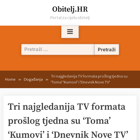
Skip
Obitelj.HR
to
Portal za cijelu obitelj
content
Pretraži:
Tri najgledanija TV formata prošlog tjedna su
Home
Događanja
‘Toma’ ‘Kumovi’ i ‘Dnevnik Nove TV’
Tri najgledanija TV formata
prošlog tjedna su ‘Toma’
‘Kumovi’ i ‘Dnevnik Nove TV’