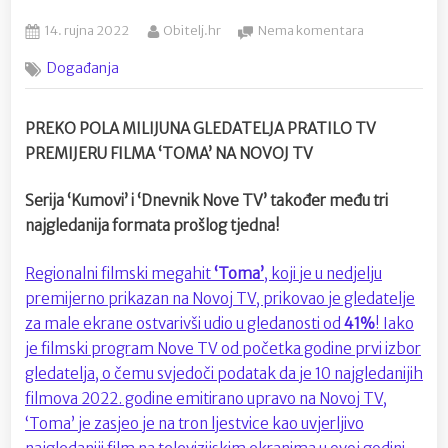
Posted
By
na
14. rujna 2022
Obitelj.hr
Nema komentara
on
Tri
Događanja
najgledanija
TV
formata
PREKO POLA MILIJUNA GLEDATELJA PRATILO TV
prošlog
PREMIJERU FILMA ‘TOMA’ NA NOVOJ TV
tjedna
su
‘Toma’
Serija ‘Kumovi’ i ‘Dnevnik Nove TV’ također među tri
‘Kumovi’
najgledanija formata prošlog tjedna!
i
‘Dnevnik
Regionalni filmski megahit
‘Toma’
, koji je u nedjelju
Nove
premijerno prikazan na Novoj TV, prikovao je gledatelje
TV’
za male ekrane ostvarivši udio u gledanosti od
41%
! Iako
je filmski program Nove TV od početka godine prvi izbor
gledatelja, o čemu svjedoči podatak da je 10 najgledanijih
filmova 2022. godine emitirano upravo na Novoj TV,
‘Toma’ je zasjeo je na tron ljestvice kao uvjerljivo