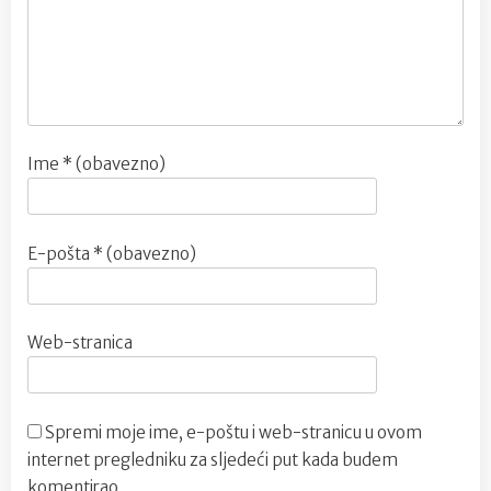
Ime
* (obavezno)
E-pošta
* (obavezno)
Web-stranica
Spremi moje ime, e-poštu i web-stranicu u ovom
internet pregledniku za sljedeći put kada budem
komentirao.