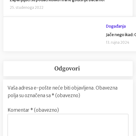
25. studenoga 2022
Događanja
Jače nego ikad: O
13. rujna 2024
Odgovori
Vaša adresa e-pošte neće biti objavljena.
Obavezna
polja su označena sa
* (obavezno)
Komentar
* (obavezno)