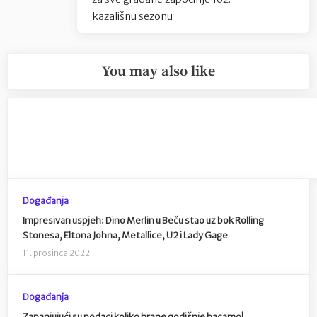
kazališnu sezonu
You may also like
Događanja
Impresivan uspjeh: Dino Merlin u Beču stao uz bok Rolling
Stonesa, Eltona Johna, Metallice, U2 i Lady Gage
11. prosinca 2022
Događanja
Zapanjujući su podaci koliko hrane godišnje bacamo!