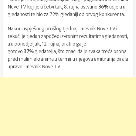
Nove TV koji je u četvrtak, 8. rujna ostvario
36%
udjela u
gledanosti te bio za 72% gledaniji od prvog konkurenta.
Nakon uspješnog prošlog tjedna, Dnevnik Nove TV i
tekući je tjedan započeo izvrsnim rezultatima gledanosti,
a u ponedjeljak, 12. rujna, pratilo ga je
gotovo
37%
gledatelja, što znači da je svaka treća osoba
pred malim ekranima u terminu njegova emitiranja birala
upravo Dnevnik Nove TV.