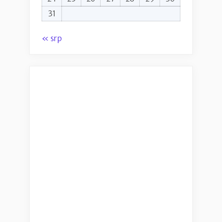
31
« srp