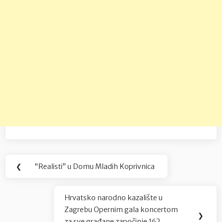
Navigacija
❮
“Realisti” u Domu Mladih Koprivnica
Previous
objava
Post:
Hrvatsko narodno kazalište u
Next
Zagrebu Opernim gala koncertom
Post:
❯
za sve građane započinje 162.