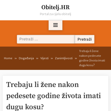
Skip
Obitelj.HR
to
Portal za cijelu obitelj
content
Pretraži:
Trebaju li žene
nakon pedesete
Home
Događanja
Vijesti
Zanimljivosti
godine života imati
dugu kosu?
Trebaju li žene nakon
pedesete godine života imati
dugu kosu?