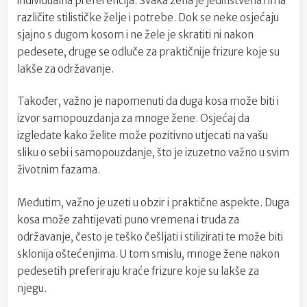
individualna preferencija. Svaka žena je jedinstvena i ima
različite stilističke želje i potrebe. Dok se neke osjećaju
sjajno s dugom kosom i ne žele je skratiti ni nakon
pedesete, druge se odluče za praktičnije frizure koje su
lakše za održavanje.
Također, važno je napomenuti da duga kosa može biti i
izvor samopouzdanja za mnoge žene. Osjećaj da
izgledate kako želite može pozitivno utjecati na vašu
sliku o sebi i samopouzdanje, što je izuzetno važno u svim
životnim fazama.
Međutim, važno je uzeti u obzir i praktične aspekte. Duga
kosa može zahtijevati puno vremena i truda za
održavanje, često je teško češljati i stilizirati te može biti
sklonija oštećenjima. U tom smislu, mnoge žene nakon
pedesetih preferiraju kraće frizure koje su lakše za
njegu.