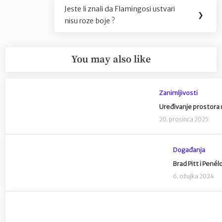
Jeste li znali da Flamingosi ustvari
Next
❯
nisu roze boje ?
Post:
You may also like
Zanimljivosti
Uređivanje prostora u
20. prosinca 2025
Događanja
Brad Pitt i Pené
6. ožujka 2024