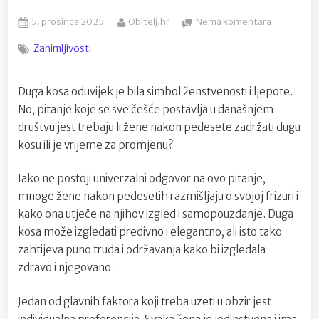
Posted
By
na
5. prosinca 2025
Obitelj.hr
Nema komentara
on
Trebaju
Zanimljivosti
li
žene
nakon
Duga kosa oduvijek je bila simbol ženstvenosti i ljepote.
pedesete
No, pitanje koje se sve češće postavlja u današnjem
godine
života
društvu jest trebaju li žene nakon pedesete zadržati dugu
imati
kosu ili je vrijeme za promjenu?
dugu
kosu?
Iako ne postoji univerzalni odgovor na ovo pitanje,
mnoge žene nakon pedesetih razmišljaju o svojoj frizuri i
kako ona utječe na njihov izgled i samopouzdanje. Duga
kosa može izgledati predivno i elegantno, ali isto tako
zahtijeva puno truda i održavanja kako bi izgledala
zdravo i njegovano.
Jedan od glavnih faktora koji treba uzeti u obzir jest