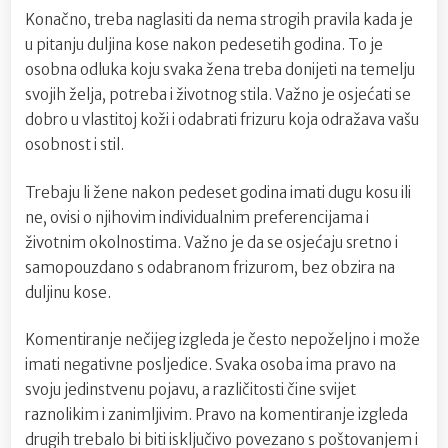
Konačno, treba naglasiti da nema strogih pravila kada je
u pitanju duljina kose nakon pedesetih godina. To je
osobna odluka koju svaka žena treba donijeti na temelju
svojih želja, potreba i životnog stila. Važno je osjećati se
dobro u vlastitoj koži i odabrati frizuru koja odražava vašu
osobnost i stil.
Trebaju li žene nakon pedeset godina imati dugu kosu ili
ne, ovisi o njihovim individualnim preferencijama i
životnim okolnostima. Važno je da se osjećaju sretno i
samopouzdano s odabranom frizurom, bez obzira na
duljinu kose.
Komentiranje nečijeg izgleda je često nepoželjno i može
imati negativne posljedice. Svaka osoba ima pravo na
svoju jedinstvenu pojavu, a različitosti čine svijet
raznolikim i zanimljivim. Pravo na komentiranje izgleda
drugih trebalo bi biti isključivo povezano s poštovanjem i