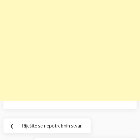
Navigacija
❮
Riješite se nepotrebnih stvari
Previous
objava
Post: