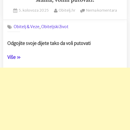
Mama, volim putovati!
Posted
By
na
5. kolovoza 2025
Obitelj.hr
Nema komentara
on
Mama,
volim
,
Obitelj & Veze
Obiteljski život
putovat
Odgojite svoje dijete tako da voli putovati
“Mama,
Više
»
volim
putovati!”