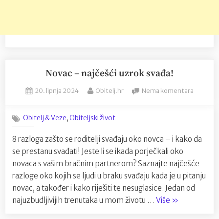
Novac – najčešći uzrok svađa!
Posted
By
na
20. lipnja 2024
Obitelj.hr
Nema komentara
on
Novac
–
,
Obitelj & Veze
Obiteljski život
najčešći
uzrok
8 razloga zašto se roditelji svađaju oko novca – i kako da
svađa!
se prestanu svađati! Jeste li se ikada porječkali oko
novaca s vašim bračnim partnerom? Saznajte najčešće
razloge oko kojih se ljudi u braku svađaju kada je u pitanju
novac, a također i kako riješiti te nesuglasice. Jedan od
“Novac
najuzbudljivijih trenutaka u mom životu …
Više
»
–