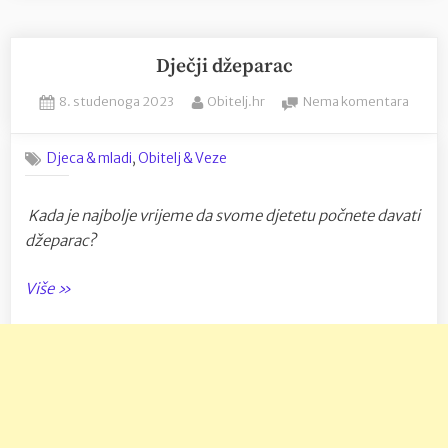
najčešći
uzrok
svađa!”
Dječji džeparac
Posted
By
na
8. studenoga 2023
Obitelj.hr
Nema komentara
on
Dječji
džepa
,
Djeca & mladi
Obitelj & Veze
Kada je najbolje vrijeme da svome djetetu počnete davati
džeparac?
“Dječji
Više
»
džeparac”