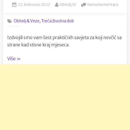
Posted
By
na
22. kolovoza 2023
Obitelj.hr
Nema komentara
on
6
načina
,
Obitelj & Veze
Treća životna dob
štednj
za
umirov
Izdvojili smo vam šest praktičnih savjeta za koji novčić sa
strane kad stisne kraj mjeseca.
“6
Više
»
načina
štednje
za
umirovljenike”