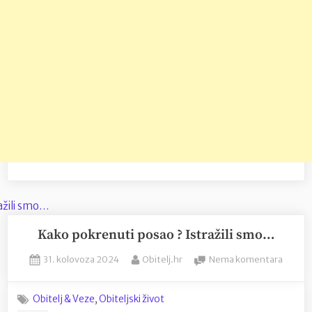
Kako pokrenuti posao ? Istražili smo…
Posted
By
na
31. kolovoza 2024
Obitelj.hr
Nema komentara
on
Kako
pokren
,
Obitelj & Veze
Obiteljski život
posao