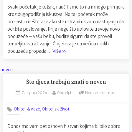
?
Svaki početak je težak, naučili smo to na mnogo primjera
Istražil
kroz dugogodišnja iskustva. No taj početak može
smo…
prerasti u nešto više ako ste ustrajni u svom nastojanju da
održite poslovanje. Prije nego što uplovite u svoje novo
poduzeće – vašu bebu, budite sigurni da ste proveli
temeljito istraživanje. Činjenica je da većina malih
“Kako
poduzeća propada …
Više
»
pokrenuti
posao
?
Istražili
Što djeca trebaju znati o novcu
smo…”
Posted
By
na
7. srpnja 2024
Obitelj.hr
Nema komentara
on
Što
djeca
,
Obitelj & Veze
Obiteljski život
trebaju
znati
o
Donosimo vam pet osnovnih stvari kojima bi bilo dobro
novcu