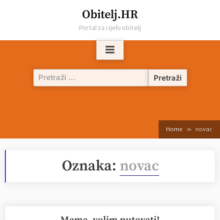
Skip
Obitelj.HR
to
Portal za cijelu obitelj
content
Pretraži:
Home
novac
Oznaka:
novac