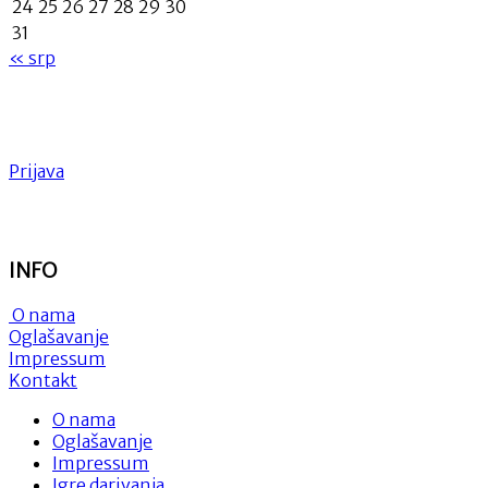
24
25
26
27
28
29
30
31
« srp
Prijava
INFO
O nama
Oglašavanje
Impressum
Kontakt
O nama
Oglašavanje
Impressum
Igre darivanja