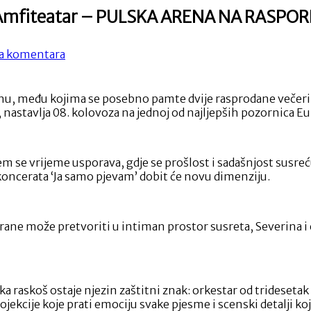
i u Amfiteatar – PULSKA ARENA NA RASP
na
 komentara
Severinina
turneja
iz
onu, među kojima se posebno pamte dvije rasprodane večeri 
dvorana
 nastavlja 08. kolovoza na jednoj od najljepših pozornica Eu
prelazi
u
Amfiteatar
–
ojem se vrijeme usporava, gdje se prošlost i sadašnjost sus
PULSKA
oncerata ‘Ja samo pjevam’ dobit će novu dimenziju.
ARENA
NA
RASPOREDU
orane može pretvoriti u intiman prostor susreta, Severina i
JE
08.
KOLOVOZA
ka raskoš ostaje njezin zaštitni znak: orkestar od trideseta
ojekcije koje prati emociju svake pjesme i scenski detalji ko