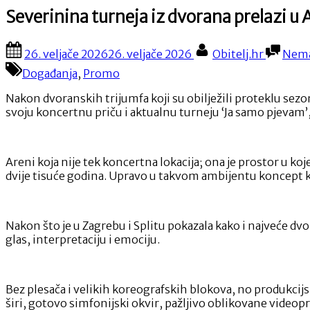
Severinina turneja iz dvorana prelaz
Posted
By
26. veljače 2026
26. veljače 2026
Obitelj.hr
Nema
on
Događanja
,
Promo
Nakon dvoranskih trijumfa koji su obilježili proteklu sez
svoju koncertnu priču i aktualnu turneju ‘Ja samo pjevam’,
Areni koja nije tek koncertna lokacija; ona je prostor u k
dvije tisuće godina. Upravo u takvom ambijentu koncept k
Nakon što je u Zagrebu i Splitu pokazala kako i najveće dv
glas, interpretaciju i emociju.
Bez plesača i velikih koreografskih blokova, no produkcijs
širi, gotovo simfonijski okvir, pažljivo oblikovane videopr