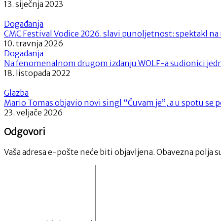
13. siječnja 2023
Događanja
CMC Festival Vodice 2026. slavi punoljetnost: spektakl na 
10. travnja 2026
Događanja
Na fenomenalnom drugom izdanju WOLF-a sudionici jedno
18. listopada 2022
Glazba
Mario Tomas objavio novi singl “Čuvam je”, a u spotu se po
23. veljače 2026
Odgovori
Vaša adresa e-pošte neće biti objavljena.
Obavezna polja s