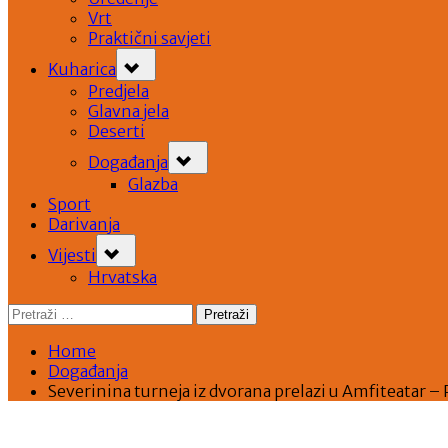
Vrt
Praktični savjeti
Toggle
Kuharica
sub-
menu
Predjela
Glavna jela
Deserti
Toggle
Događanja
sub-
menu
Glazba
Sport
Darivanja
Toggle
Vijesti
sub-
menu
Hrvatska
Pretraži:
Home
Događanja
Severinina turneja iz dvorana prelazi u Amfiteat