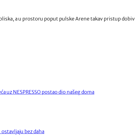
i bliska, a u prostoru poput pulske Arene takav pristup dobi
oljeća uz NESPRESSO postao dio našeg doma
 ostavljaju bez daha