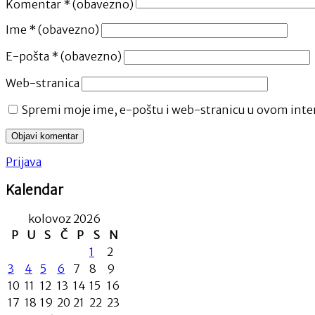
Komentar
* (obavezno)
Ime
* (obavezno)
E-pošta
* (obavezno)
Web-stranica
Spremi moje ime, e-poštu i web-stranicu u ovom inter
Prijava
Kalendar
kolovoz 2026
P
U
S
Č
P
S
N
1
2
3
4
5
6
7
8
9
10
11
12
13
14
15
16
17
18
19
20
21
22
23