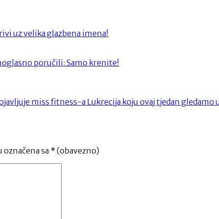
rivi uz velika glazbena imena!
glasno poručili: Samo krenite!
javljuje miss fitness-a Lukrecija koju ovaj tjedan gledamo u
u označena sa
* (obavezno)