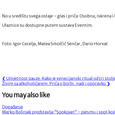
No u središtu svega ostaje – glas i priča. Osobna, iskrena 
Ulaznice su dostupne putem sustava Eventim.
Foto: Igor Cecelja, Matea Smolčić Senčar, Dario Horvat
Navigacija
Previous
❮
Umjetnost pauze: Kako je venecijanski ritual od tri st
Next
Post:
Živim sa alkoholičarem: Priča o borbi, nadi i oporavku
❯
objava
Post:
You may also like
Događanja
Marko Bošnjak predstavlja “Spokojan” – pjesmu i spot koji