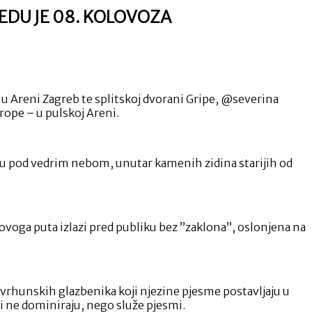
OREDU JE 08. KOLOVOZA
u Areni Zagreb te splitskoj dvorani Gripe, @severina
rope – u pulskoj Areni.
reću pod vedrim nebom, unutar kamenih zidina starijih od
 ovoga puta izlazi pred publiku bez ”zaklona”, oslonjena na
k vrhunskih glazbenika koji njezine pjesme postavljaju u
ji ne dominiraju, nego služe pjesmi.