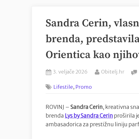
Sandra Cerin, vlasn
brenda, predstavil
Orientica kao njih
Posted
By
3. veljače 2026
Obitelj.hr
on
,
Lifestile
Promo
ROVINJ –
Sandra Cerin
, kreativna s
brenda
Lys by Sandra Cerin
proširila j
ambasadorica za prestižnu liniju pa