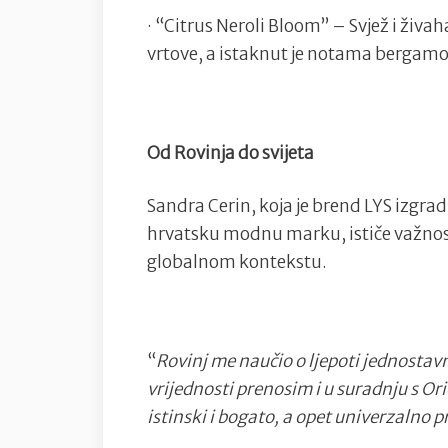
· “Citrus Neroli Bloom” – Svjež i živa
vrtove, a istaknut je notama bergamota,
Od Rovinja do svijeta
Sandra Cerin, koja je brend LYS izgrad
hrvatsku modnu marku, ističe važnost 
globalnom kontekstu.
“
Rovinj me naučio o ljepoti jednostavno
vrijednosti prenosim i u suradnju s Ori
istinski i bogato, a opet univerzalno p