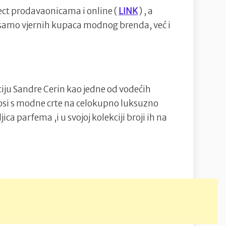
ect prodavaonicama i online (
LINK
) , a
e samo vjernih kupaca modnog brenda, već i
iju Sandre Cerin kao jedne od vodećih
nosi s modne crte na celokupno luksuzno
jica parfema ,i u svojoj kolekciji broji ih na