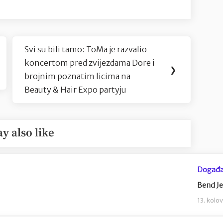
Svi su bili tamo: ToMa je razvalio
Next
koncertom pred zvijezdama Dore i
Post:
❯
brojnim poznatim licima na
Beauty & Hair Expo partyju
y also like
Događa
Bend Je
13. kolo