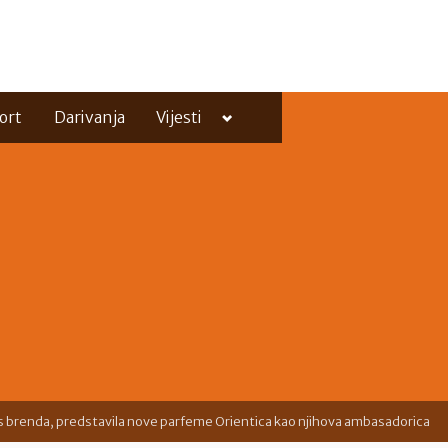
Toggle
ort
Darivanja
Vijesti
sub-
menu
Toggle
sub-
menu
 Lys brenda, predstavila nove parfeme Orientica kao njihova ambasadorica