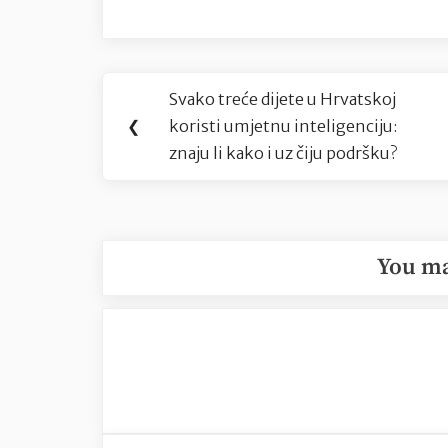
Navigacija
Svako treće dijete u Hrvatskoj
Previous
objava
❮
koristi umjetnu inteligenciju:
Post:
znaju li kako i uz čiju podršku?
You ma