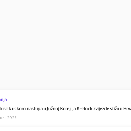
nja
lusick uskoro nastupa u Južnoj Koreji, a K-Rock zvijezde stižu u Hrv
voza 2025