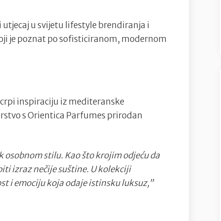
nove
tjecaj u svijetu lifestyle brendiranja i
parfeme
koji je poznat po sofisticiranom, modernom
Orientica
kao
njihova
ambasadorica
s crpi inspiraciju iz mediteranske
erstvo s Orientica Parfumes prirodan
ak osobnom stilu. Kao što krojim odjeću da
ti izraz nečije suštine. U kolekciji
t i emociju koja odaje istinsku luksuz,”