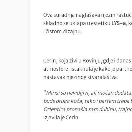
Ova suradnja naglašava njezin rastući u
skladno se uklapa u estetiku
LYS-a
, 
i čistom dizajnu.
Cerin, koja živi u Rovinju, gdje i dana
atmosfere, istaknula je kako je partn
nastavak njezinog stvaralaštva.
“
Mirisi su nevidljivi, ali moćan dodat
bude druga koža, tako i parfem treba bi
Orientica pronašla sam dubinu, trajnos
izjavila je Cerin.