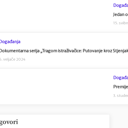
Događa
Jedan o
15. svib
Događanja
Dokumentarna serija „Tragom istraživačice: Putovanje kroz Stjenja
6. veljače 2024
Događa
Premije
3. stud
govori