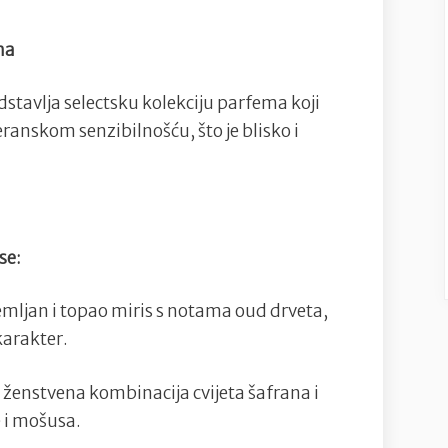
na
tavlja selectsku kolekciju parfema koji
ranskom senzibilnošću, što je blisko i
se:
mljan i topao miris s notama oud drveta,
karakter.
 ženstvena kombinacija cvijeta šafrana i
 i mošusa.