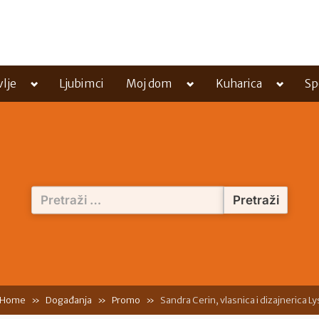
Toggle
Toggle
Toggle
vlje
Ljubimci
Moj dom
Kuharica
Sp
sub-
sub-
sub-
menu
menu
menu
Pretraži:
Home
Događanja
Promo
Sandra Cerin, vlasnica i dizajnerica