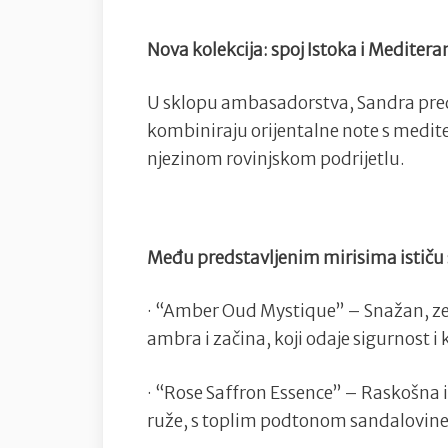
Nova kolekcija: spoj Istoka i Meditera
U sklopu ambasadorstva, Sandra preds
kombiniraju orijentalne note s medite
njezinom rovinjskom podrijetlu.
Među predstavljenim mirisima ističu 
· “Amber Oud Mystique” – Snažan, ze
ambra i začina, koji odaje sigurnost i 
· “Rose Saffron Essence” – Raskošna i
ruže, s toplim podtonom sandalovine