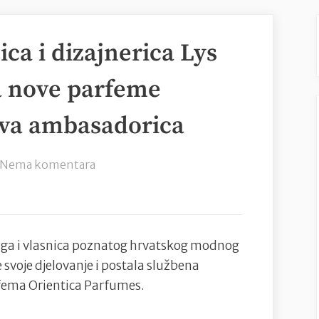
ica i dizajnerica Lys
a nove parfeme
ova ambasadorica
na
Nema komentara
Sandra
Cerin,
vlasnica
i
naga i vlasnica poznatog hrvatskog modnog
dizajnerica
e svoje djelovanje i postala službena
Lys
rfema Orientica Parfumes.
brenda,
predstavila