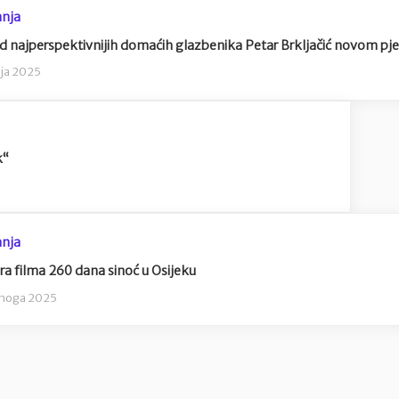
nja
d najperspektivnijih domaćih glazbenika Petar Brkljačić novom p
nja 2025
k“
nja
ra filma 260 dana sinoć u Osijeku
enoga 2025