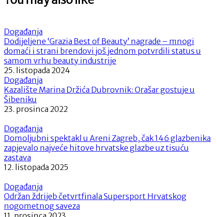
Događanja
Dodijeljene ‘Grazia Best of Beauty’ nagrade – mnogi
domaći i strani brendovi još jednom potvrdili status u
samom vrhu beauty industrije
25. listopada 2024
Događanja
Kazalište Marina Držića Dubrovnik: Orašar gostuje u
Šibeniku
23. prosinca 2022
Događanja
Domoljubni spektakl u Areni Zagreb, čak 146 glazbenika
zapjevalo najveće hitove hrvatske glazbe uz tisuću
zastava
12. listopada 2025
Događanja
Održan ždrijeb četvrtfinala Supersport Hrvatskog
nogometnog saveza
11. prosinca 2023