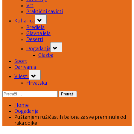
Vrt
Praktični savjeti
Toggle
Kuharica
sub-
menu
Predjela
Glavna jela
Deserti
Toggle
Događanja
sub-
menu
Glazba
Sport
Darivanja
Toggle
Vijesti
sub-
menu
Hrvatska
Pretraži:
Home
Događanja
Puštanjem ružičastih balona za sve preminule od
raka dojke