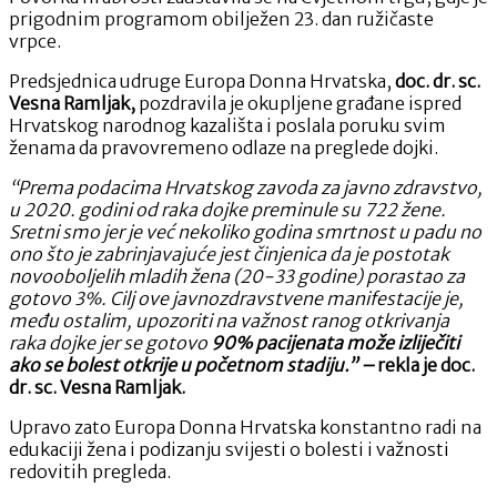
prigodnim programom obilježen 23. dan ružičaste
vrpce.
Predsjednica udruge Europa Donna Hrvatska,
doc. dr. sc.
Vesna Ramljak,
pozdravila je okupljene građane ispred
Hrvatskog narodnog kazališta i poslala poruku svim
ženama da pravovremeno odlaze na preglede dojki.
“Prema podacima Hrvatskog zavoda za javno zdravstvo,
u 2020. godini od raka dojke preminule su 722 žene.
Sretni smo jer je već nekoliko godina smrtnost u padu no
ono što je zabrinjavajuće jest činjenica da je postotak
novooboljelih mladih žena (20-33 godine) porastao za
gotovo 3%. Cilj ove javnozdravstvene manifestacije je,
među ostalim, upozoriti na važnost ranog otkrivanja
raka dojke jer se gotovo
90% pacijenata može izliječiti
ako se bolest otkrije u početnom stadiju.” –
rekla je
doc.
dr. sc. Vesna Ramljak.
Upravo zato Europa Donna Hrvatska konstantno radi na
edukaciji žena i podizanju svijesti o bolesti i važnosti
redovitih pregleda.