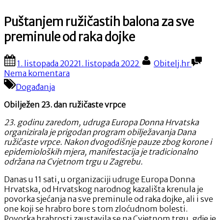
Puštanjem ružičastih balona za sve
preminule od raka dojke
Posted
By
1. listopada 2022
1. listopada 2022
Obitelj.hr
on
na
Nema komentara
Puštanjem
Događanja
ružičastih
balona
Obilježen 23. dan ružičaste vrpce
za
sve
23. godinu zaredom, udruga Europa Donna Hrvatska
preminule
organizirala je prigodan program obilježavanja Dana
od
ružičaste vrpce. Nakon dvogodišnje pauze zbog korone i
raka
epidemioloških mjera, manifestacija je tradicionalno
dojke
održana na Cvjetnom trgu u Zagrebu.
Danas
u 11 sati, u organizaciji udruge Europa Donna
Hrvatska, od Hrvatskog narodnog kazališta krenula je
povorka sjećanja na sve preminule od raka dojke, ali i sve
one koji se hrabro bore s tom zloćudnom bolesti.
Povorka hrabrosti zaustavila se na Cvjetnom trgu, gdje je