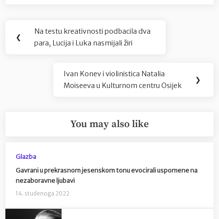
Navigacija
Na testu kreativnosti podbacila dva
Previous
❮
objava
para, Lucija i Luka nasmijali žiri
Post:
Ivan Konev i violinistica Natalia
Next
❯
Moiseeva u Kulturnom centru Osijek
Post:
You may also like
Glazba
Gavrani u prekrasnom jesenskom tonu evocirali uspomene na
nezaboravne ljubavi
14. studenoga 2022