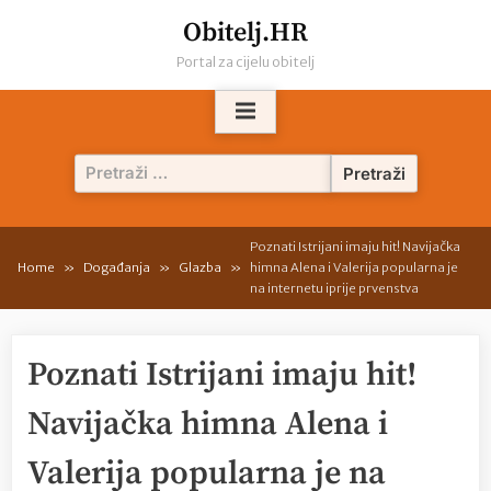
Skip
Obitelj.HR
to
Portal za cijelu obitelj
content
Pretraži:
Poznati Istrijani imaju hit! Navijačka
Home
Događanja
Glazba
himna Alena i Valerija popularna je
na internetu iprije prvenstva
Poznati Istrijani imaju hit!
Navijačka himna Alena i
Valerija popularna je na