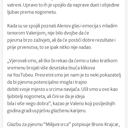
prvenst
vatreni. Upravo to ih je spojilo da naprave duet i objedine
ljubav prema nogometu.
Kada su se spojili poznati Alenov glas i emocija s mladim
tenorom Valerijom, nije bilo dvojbe da će
pjesma brzo zaživjeti, ali da će postići dobre rezultate i
prije prvenstva, to se ipak nitko nije nadao.
„Vjerovali smo, ali tko bi rekao da ćemo u tako kratkom
vremenu brojati više desetaka tisuća klikova
na YouTubeu. Presretni smo jer nam je to neki pokazatelj
da bi pjesma potencijalno mogla i trajno
dobiti svoje mjesto u srcima navijača. Ušli smo u ovo kao
ljubitelji nogometa, ali čini se da je ideja
bila i više nego dobra“, kazao je Valerio koji posljednjih
godina gradi uspješnu glazbenu karijeru.
Glazbu za pjesmu “Milijuni srca” potpisuje Bruno Krajcar,