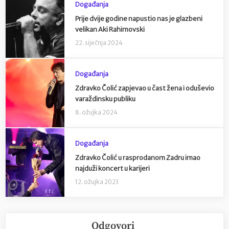
Događanja
Prije dvije godine napustio nas je glazbeni
velikan Aki Rahimovski
22. siječnja 2024
Događanja
Zdravko Čolić zapjevao u čast žena i oduševio
varaždinsku publiku
8. ožujka 2024
Događanja
Zdravko Čolić u rasprodanom Zadru imao
najduži koncert u karijeri
12. ožujka 2023
Odgovori