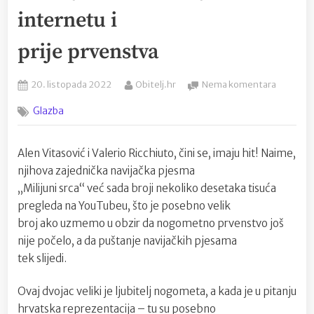
internetu i
prije prvenstva
Posted
By
na
20. listopada 2022
Obitelj.hr
Nema komentara
on
Poznati
Glazba
Istrijani
imaju
hit!
Alen Vitasović i Valerio Ricchiuto, čini se, imaju hit! Naime,
Navijačk
njihova zajednička navijačka pjesma
himna
Alena
„Milijuni srca“ već sada broji nekoliko desetaka tisuća
i
pregleda na YouTubeu, što je posebno velik
Valerija
broj ako uzmemo u obzir da nogometno prvenstvo još
popularn
nije počelo, a da puštanje navijačkih pjesama
je
tek slijedi.
na
internet
i
Ovaj dvojac veliki je ljubitelj nogometa, a kada je u pitanju
prije
hrvatska reprezentacija – tu su posebno