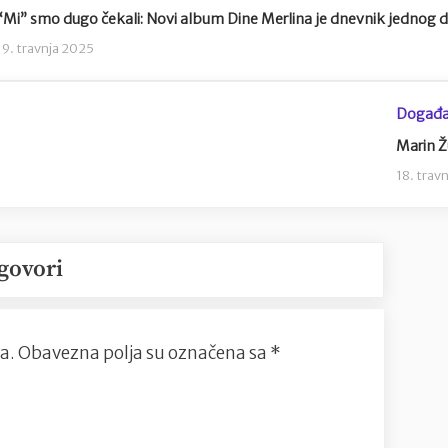
“Mi” smo dugo čekali: Novi album Dine Merlina je dnevnik jednog d
19. travnja 2025
Događa
Marin Ž
18. trav
govori
a.
Obavezna polja su označena sa
*