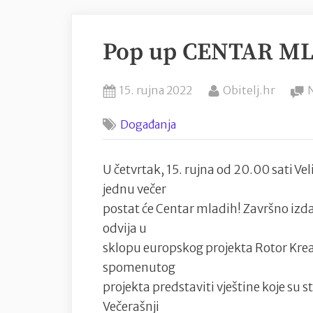
Pop up CENTAR MLA
Posted
By
15. rujna 2022
Obitelj.hr
on
Događanja
U četvrtak, 15. rujna od 20.00 sati V
jednu večer
postat će Centar mladih! Završno izda
odvija u
sklopu europskog projekta Rotor Kreat
spomenutog
projekta predstaviti vještine koje su 
Večerašnji