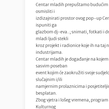
Centar mladih prepuštamo budućim ml
osmisliti i
izdizajnirati prostor ovog pop-up Cen
ispuniti ga
glazbom dj-eva..; snimati, fotkati i druž
mladi ljudi stekli
kroz projekt i radionice koje ih na ta
industrijama.
Centar mladih je događanje na kojem ć
sasvim poseban
event kojim će zaokružiti svoje sudje
slučajnim i/ili
namjernim prolaznicima i posjetitelji
besplatan.
Zbog vjetra i lošeg vremena, program 
Kulturnog