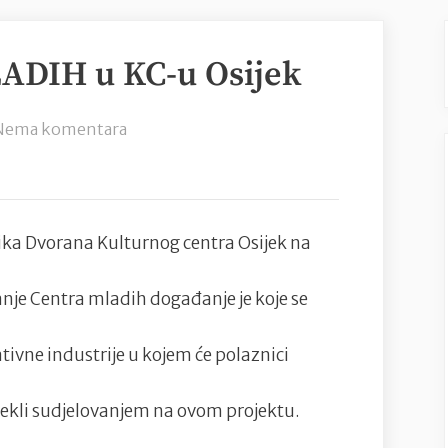
DIH u KC-u Osijek
na
Nema komentara
Pop
up
CENTAR
MLADIH
elika Dvorana Kulturnog centra Osijek na
u
KC-
nje Centra mladih događanje je koje se
u
Osijek
ivne industrije u kojem će polaznici
stekli sudjelovanjem na ovom projektu.