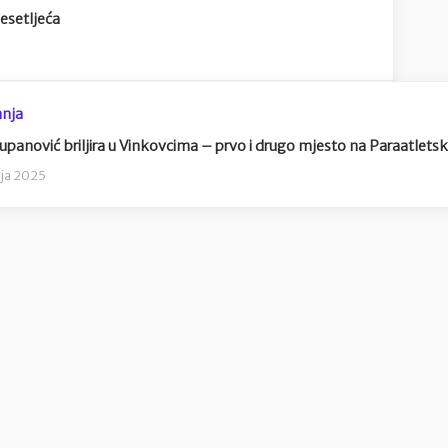
esetljeća
nja
upanović briljira u Vinkovcima – prvo i drugo mjesto na Paraatletsko
nja 2025