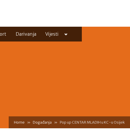
Toggle
ort
Darivanja
Vijesti
sub-
menu
Toggle
sub-
menu
Home
Događanja
Pop up CENTAR MLADIH u KC-u Osijek