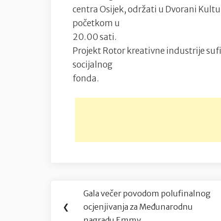
centra Osijek, održati u Dvorani Kultur
početkom u
20.00 sati.
Projekt Rotor kreativne industrije su
socijalnog
fonda.
Navigacija
Gala večer povodom polufinalnog
Previous
objava
❮
ocjenjivanja za Međunarodnu
Post:
nagradu Emmy