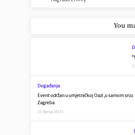
You ma
D
“
7
Događanja
Event održan u umjetničkoj Oazi ,u samom srcu
Zagreba
21. lipnja 2023