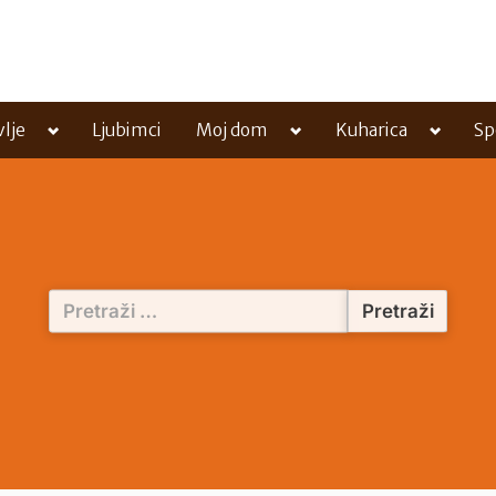
Toggle
Toggle
Toggle
vlje
Ljubimci
Moj dom
Kuharica
Sp
sub-
sub-
sub-
menu
menu
menu
Pretraži: