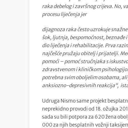
raka debelog i završnog crijeva. No, 
procesu liječenja jer
dijagnoza raka često uzrokuje snažne 
šok, ljutnja, bespomoćnost, beznađe i 
dio liječenja i rehabilitacije. Prva ra
najčešće pružaju obitelj i prijatelji. 
pomoći – pomoć stručnjaka s iskustvom
zdravstvenom i kliničkom psihologijo
potrebna svim oboljelim osobama, ali
anksiozno-depresivnih reakcija“, ista
Udruga Nismo same projekt besplatno
neprekidno provodi od 18. ožujka 201
sada su bili potpora za 620 žena obolj
000 za njih besplatnih vožnji taksijem