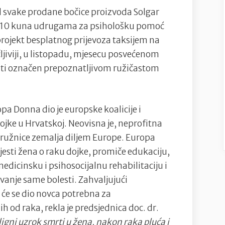
d svake prodane bočice proizvoda Solgar
ti 10 kuna udrugama za psihološku pomoć
projekt besplatnog prijevoza taksijem na
ljiviji, u listopadu, mjesecu posvećenom
biti označen prepoznatljivom ružičastom
pa Donna dio je europske koalicije i
jke u Hrvatskoj. Neovisna je, neprofitna
podružnice zemalja diljem Europe. Europa
esti žena o raku dojke, promiče edukaciju,
medicinsku i psihosocijalnu rehabilitaciju i
ivanje same bolesti. Zahvaljujući
 će se dio novca potrebna za
 od raka, rekla je predsjednica doc. dr.
ligni uzrok smrti u žena, nakon raka pluća i