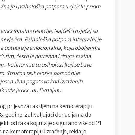
važna je i psihološka potpora u cjelokupnom
emocionalne reakcije. Najčešći osjećaj su
nevjerica. Psihološka potpora integralni je
zina potpore je emocionalna, koju oboljelima
Međutim, često je potrebna i druga razina
. Većinom su to psiholozi koji se bave
m. Stručna psihološka pomoć nije
 jest nužna pogotovo kod izraženih
knula je doc. dr. Ramljak.
g prijevoza taksijem na kemoterapiju
8. godine. Zahvaljujući donacijama do
elih od raka kojima je osigurano više od 21
 na kemoterapiju i zračenje, rekla je