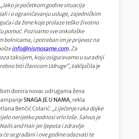
:
„Iako je početkom godine situacija
ali i o ograničavanju usluge, zajedničkim
ća i da žene koje prolaze teško životno
ašu pomoć. Pozivamo sve onkološke
im bolnicama, i potreban im je prijevoz na
pošte
info@nismosame.com
.
Za
voza taksijem, koju osiguravamo u suradnji
trebno biti članicom Udruge”
, zaključila je
redom donira novac udrugama žena
m kampanje
SNAGA JE U NAMA
, rekla
etlana Benčić Colarić:
„Liječenje raka dojke
ijelo nerijetko podnosi vrlo loše. Salvus je
ils and Hair jer ljepota i zdravlje
 će se građani i ove godine odazvati te