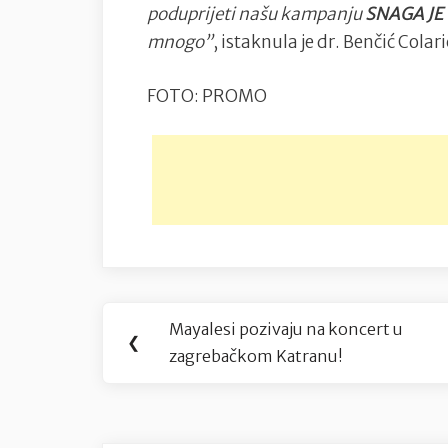
poduprijeti našu kampanju
SNAGA JE
mnogo”
, istaknula je dr. Benčić Colari
FOTO: PROMO
Navigacija
Mayalesi pozivaju na koncert u
Previous
❮
objava
zagrebačkom Katranu!
Post: