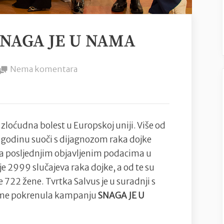
 SNAGA JE U NAMA
na
Nema komentara
Počela
kampanja:
SNAGA
JE
 zloćudna bolest u Europskoj uniji. Više od
U
godinu suoči s dijagnozom raka dojke
NAMA
ma posljednjim objavljenim podacima u
je 2999 slučajeva raka dojke, a od te su
 722 žene. Tvrtka Salvus je u suradnji s
me pokrenula kampanju
SNAGA JE U