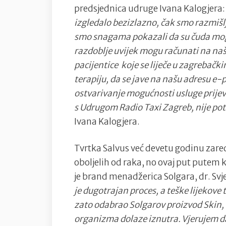
predsjednica udruge Ivana Kalogjera
izgledalo bezizlazno, čak smo razmišlj
smo snagama pokazali da su čuda mogu
razdoblje uvijek mogu računati na n
pacijentice koje se liječe u zagrebačk
terapiju, da se jave na našu adresu e-
ostvarivanje mogućnosti usluge prije
s Udrugom Radio Taxi Zagreb, nije po
Ivana Kalogjera.
Tvrtka Salvus već devetu godinu za
oboljelih od raka, no ovaj put pute
je brand menadžerica Solgara, dr. Svj
je dugotrajan proces, a teške lijekove t
zato odabrao Solgarov proizvod Skin, Na
organizma dolaze iznutra. Vjerujem da