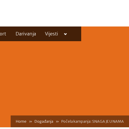
Toggle
ort
Darivanja
Vijesti
sub-
menu
Toggle
sub-
menu
Home
Događanja
Počela kampanja: SNAGA JE U NAMA