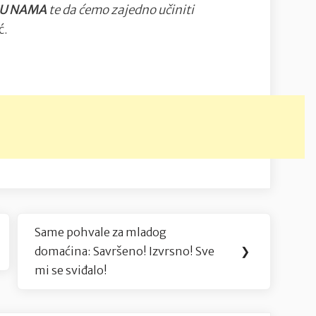
 U NAMA
te da ćemo zajedno učiniti
ć.
Same pohvale za mladog
Next
domaćina: Savršeno! Izvrsno! Sve
❯
Post:
mi se sviđalo!