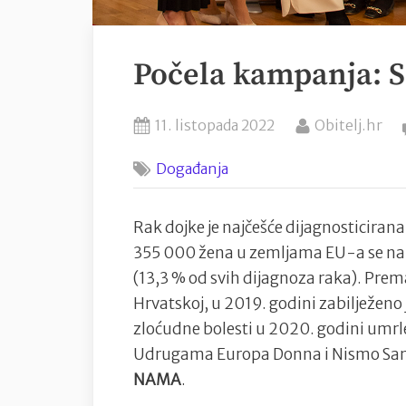
Počela kampanja:
Posted
By
11. listopada 2022
Obitelj.hr
on
Događanja
Rak dojke je najčešće dijagnosticirana
355 000 žena u zemljama EU-a se na 
(13,3 % od svih dijagnoza raka). Pre
Hrvatskoj, u 2019. godini zabilježeno 
zloćudne bolesti u 2020. godini umrle
Udrugama Europa Donna i Nismo Sa
NAMA
.