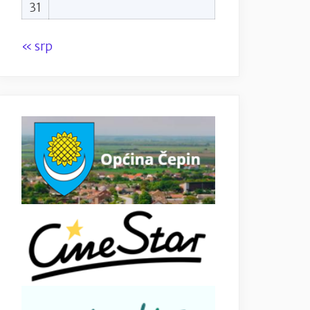
31
« srp