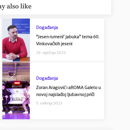
y also like
Događanja
“Jesen rumeni’ jabuka” tema 60.
Vinkovačkih jeseni
29. siječnja 2025
Događanja
Zoran Aragović i aROMA Galeto u
novoj najslađoj ljubavnoj priči
5. svibnja 2023