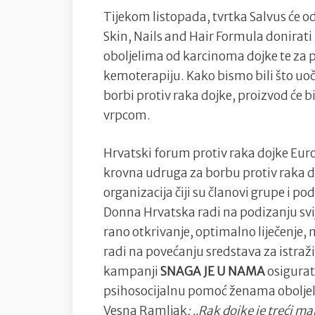
Tijekom listopada, tvrtka Salvus će o
Skin, Nails and Hair Formula donira
oboljelima od karcinoma dojke te za 
kemoterapiju. Kako bismo bili što uoč
borbi protiv raka dojke, proizvod će 
vrpcom.
Hrvatski forum protiv raka dojke Euro
krovna udruga za borbu protiv raka do
organizacija čiji su članovi grupe i 
Donna Hrvatska radi na podizanju svij
rano otkrivanje, optimalno liječenje, 
radi na povećanju sredstava za istraž
kampanji
SNAGA JE U NAMA
osigurat
psihosocijalnu pomoć ženama oboljelih
Vesna Ramljak
: „
Rak dojke je treći ma