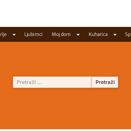
Toggle
Toggle
Toggle
vlje
Ljubimci
Moj dom
Kuharica
Sp
sub-
sub-
sub-
menu
menu
menu
Pretraži: