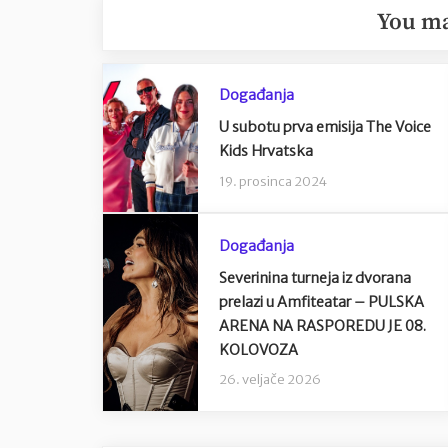
You ma
Događanja
U subotu prva emisija The Voice
Kids Hrvatska
19. prosinca 2024
Događanja
Severinina turneja iz dvorana
prelazi u Amfiteatar – PULSKA
ARENA NA RASPOREDU JE 08.
KOLOVOZA
26. veljače 2026