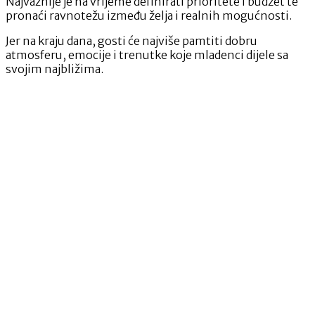
Najvažnije je na vrijeme definirati prioritete i budžet te
pronaći ravnotežu između želja i realnih mogućnosti.
Jer na kraju dana, gosti će najviše pamtiti dobru
atmosferu, emocije i trenutke koje mladenci dijele sa
svojim najbližima.