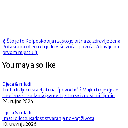
Navigacija
Previous
❮
Što je to Kolposkopija i zašto je bitna za zdravlje žena
Next
Post:
Potaknimo djecu da jedu više voća i povrća: Zdravlje na
objava
Post:
prvom mjestu
❯
You may also like
Djeca & mladi
Treba li djecu stavljati na “povodac”? Majka troje djece
suočena s osudama javnosti, struka iznosi mišljenje
24. rujna 2024
Djeca & mladi
Imati dijete: Radost stvaranja novog života
10. travnja 2026