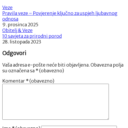
Veze
Pravila veze – Povjerenje ključno za uspjeh ljubavnog
odnosa
9. prosinca 2025
Obitelj & Veze
10 savjeta za prirodni porod
28. listopada 2023
Odgovori
Vaša adresa e-pošte neće biti objavljena.
Obavezna polja
su označena sa
* (obavezno)
Komentar
* (obavezno)