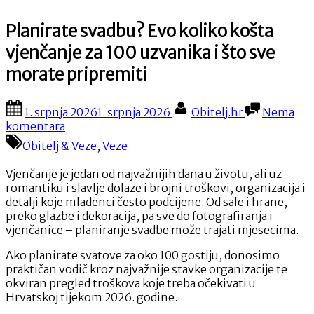
Planirate svadbu? Evo koliko košta
vjenčanje za 100 uzvanika i što sve
morate pripremiti
Posted
By
1. srpnja 2026
1. srpnja 2026
Obitelj.hr
Nema
on
na
komentara
Planirate
Obitelj & Veze
,
Veze
svadbu?
Evo
Vjenčanje je jedan od najvažnijih dana u životu, ali uz
koliko
romantiku i slavlje dolaze i brojni troškovi, organizacija i
košta
detalji koje mladenci često podcijene. Od sale i hrane,
vjenčanje
preko glazbe i dekoracija, pa sve do fotografiranja i
za
vjenčanice – planiranje svadbe može trajati mjesecima.
100
uzvanika
Ako planirate svatove za oko 100 gostiju, donosimo
i
praktičan vodič kroz najvažnije stavke organizacije te
što
okviran pregled troškova koje treba očekivati u
sve
Hrvatskoj tijekom 2026. godine.
morate