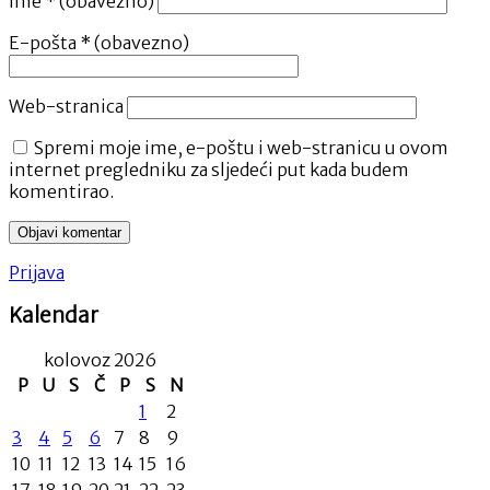
Ime
* (obavezno)
E-pošta
* (obavezno)
Web-stranica
Spremi moje ime, e-poštu i web-stranicu u ovom
internet pregledniku za sljedeći put kada budem
komentirao.
Prijava
Kalendar
kolovoz 2026
P
U
S
Č
P
S
N
1
2
3
4
5
6
7
8
9
10
11
12
13
14
15
16