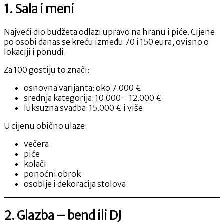
1. Sala i meni
Najveći dio budžeta odlazi upravo na hranu i piće. Cijene
po osobi danas se kreću između 70 i 150 eura, ovisno o
lokaciji i ponudi.
Za 100 gostiju to znači:
osnovna varijanta: oko 7.000 €
srednja kategorija: 10.000 – 12.000 €
luksuzna svadba: 15.000 € i više
U cijenu obično ulaze:
večera
piće
kolači
ponoćni obrok
osoblje i dekoracija stolova
2. Glazba – bend ili DJ