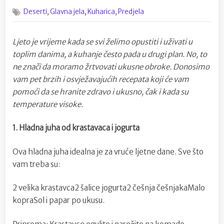
on
Pet
,
,
,
Deserti
Glavna jela
Kuharica
Predjela
brzih
recepata
za
Ljeto je vrijeme kada se svi želimo opustiti i uživati u
vruće
toplim danima, a kuhanje često pada u drugi plan. No, to
ljetne
dane
ne znači da moramo žrtvovati ukusne obroke. Donosimo
vam pet brzih i osvježavajućih recepata koji će vam
pomoći da se hranite zdravo i ukusno, čak i kada su
temperature visoke.
1. Hladna juha od krastavaca i jogurta
Ova hladna juha idealna je za vruće ljetne dane. Sve što
vam treba su:
2 velika krastavca2 šalice jogurta2 češnja češnjakaMalo
kopraSol i papar po ukusu.