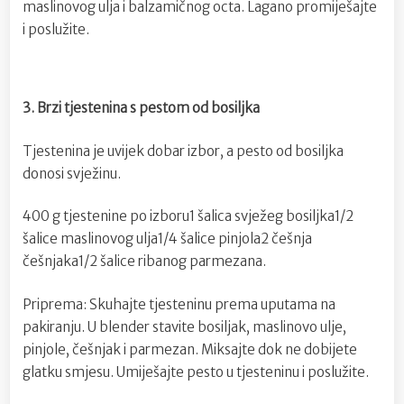
maslinovog ulja i balzamičnog octa. Lagano promiješajte
i poslužite.
3. Brzi tjestenina s pestom od bosiljka
Tjestenina je uvijek dobar izbor, a pesto od bosiljka
donosi svježinu.
400 g tjestenine po izboru1 šalica svježeg bosiljka1/2
šalice maslinovog ulja1/4 šalice pinjola2 češnja
češnjaka1/2 šalice ribanog parmezana.
Priprema: Skuhajte tjesteninu prema uputama na
pakiranju. U blender stavite bosiljak, maslinovo ulje,
pinjole, češnjak i parmezan. Miksajte dok ne dobijete
glatku smjesu. Umiješajte pesto u tjesteninu i poslužite.