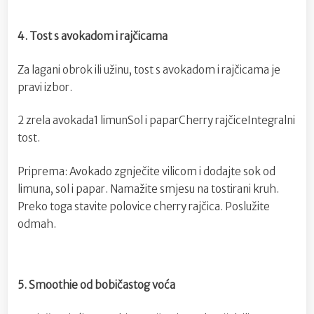
4. Tost s avokadom i rajčicama
Za lagani obrok ili užinu, tost s avokadom i rajčicama je
pravi izbor.
2 zrela avokada1 limunSol i paparCherry rajčiceIntegralni
tost.
Priprema: Avokado zgnječite vilicom i dodajte sok od
limuna, sol i papar. Namažite smjesu na tostirani kruh.
Preko toga stavite polovice cherry rajčica. Poslužite
odmah.
5. Smoothie od bobičastog voća