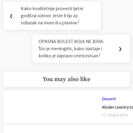
Navigacija
Kako kvalitetnije provesti ljetni
Previous
objava
❮
godišnji odmor: Jeste li tip za
Post:
odlazak na more ili u planine?
OPASNA BOLEST KOJA NE BIRA:
Next
Što je meningitis, kako nastaje i
❯
Post:
koliko je zapravo smrtonosan?
You may also like
Deserti
Kinder country t
12. ožujka 2024