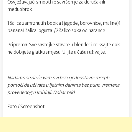
Osvježavajući smoothie savršen je za doručak ili
međuobrok.
1 šalica zamrznutih bobica (jagode, borovnice, maline)1
banana1 šalica jogurta1/2 šalice soka od naranče.
Priprema: Sve sastojke stavite u blender i miksajte dok
ne dobijete glatku smjesu. Ulijte u čašu i uživajte.
Nadamo se da će vam ovi brzi i jednostavni recepti
pomoći da uživate u ljetnim danima bez puno vremena
provedenog u kuhinji. Dobar tek!
Foto / Screenshot