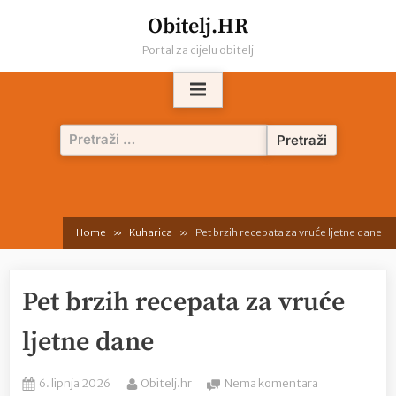
Skip
Obitelj.HR
to
Portal za cijelu obitelj
content
Pretraži:
Home
Kuharica
Pet brzih recepata za vruće ljetne dane
Pet brzih recepata za vruće
ljetne dane
Posted
By
na
6. lipnja 2026
Obitelj.hr
Nema komentara