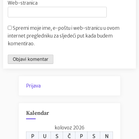
Web-stranica
Spremi moje ime, e-poštu i web-stranicu u ovom
internet pregledniku za sljedeći put kada budem
komentirao.
Prijava
Kalendar
kolovoz 2026
P
U
S
Č
P
S
N