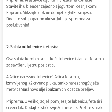
Priprema: Krastavce ogulite i narežite na komade.
Stavite ih u blender zajedno s jogurtom, češnjakom i
koprom. Miksajte dok ne dobijete glatku smjesu.
Dodajte sol i papar po ukusu. Juha je spremna za
posluživanje!
2. Salata od lubenice i feta sira
Ova salata kombinira slatkoću lubenice i slanost feta sira
za savršenu ljetnu poslasticu.
4 šalice narezane lubenice1 šalica feta sira,
izmrvljenog1/2 crvenog luka, tanko narezanogSvježa
metvicaMaslinovo ulje i balzamični ocat za preljev.
Priprema: U velikoj zdjeli pomiješajte lubenicu, feta sir i
crveni luk. Dodajte listiće svježe metvice. Prelijte s malo