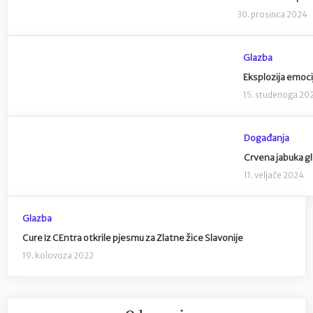
30. prosinca 2024
Glazba
Eksplozija emoci
15. studenoga 20
Događanja
Crvena jabuka g
11. veljače 2024
Glazba
Cure Iz CEntra otkrile pjesmu za Zlatne žice Slavonije
19. kolovoza 2022