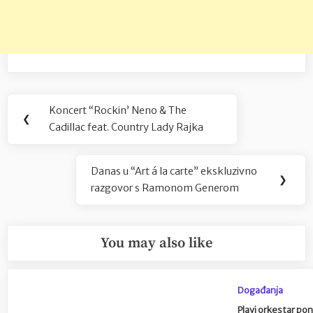
Navigacija
Koncert “Rockin’ Neno & The
Previous
❮
objava
Cadillac feat. Country Lady Rajka
Post:
Danas u “Art á la carte” ekskluzivno
Next
❯
razgovor s Ramonom Generom
Post:
You may also like
Događanja
Plavi orkestar pon