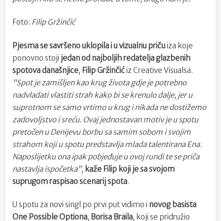
Foto:
Filip Gržinčić
Pjesma se savršeno uklopila i u vizualnu priču
iza koje
ponovno stoji
jedan od najboljih redatelja glazbenih
spotova današnjice
,
Filip Gržinčić
iz Creative Visualsa.
“Spot je zamišljen kao krug života gdje je potrebno
nadvladati vlastiti strah kako bi se krenulo dalje, jer u
suprotnom se samo vrtimo u krug i nikada ne dostižemo
zadovoljstvo i sreću. Ovaj jednostavan motiv je u spotu
pretočen u Denijevu borbu sa samim sobom i svojim
strahom koji u spotu predstavlja mlada talentirana Ena.
Naposlijetku ona ipak pobjeđuje u ovoj rundi te se priča
nastavlja ispočetka”
,
kaže Filip koji je sa svojom
suprugom raspisao scenarij spota
.
U spotu za novi singl po prvi put vidimo i
novog basista
One Possible Optiona
,
Borisa Braila
, koji se pridružio