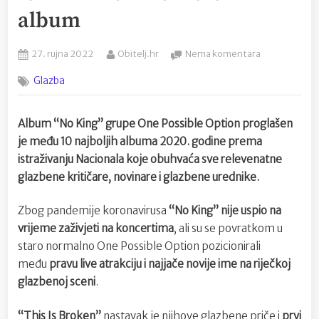
album
Posted
By
na
27. rujna 2022
Obitelj.hr
Nema komentara
on
One
Glazba
Possible
Option
u
Album “No King” grupe One Possible Option proglašen
pravom
je među 10 najboljih albuma 2020. godine prema
filmskom
spotu
istraživanju Nacionala koje obuhvaća sve relevenatne
za
glazbene kritičare, novinare i glazbene urednike.
pjesmu
koja
Zbog pandemije koronavirusa
“No King” nije uspio na
najavljuje
vrijeme zaživjeti na koncertima
, ali su se povratkom u
novi
staro normalno One Possible Option pozicionirali
album
među
pravu live atrakciju i najjače novije ime na riječkoj
glazbenoj sceni
.
“This Is Broken”
nastavak je njihove glazbene priče i
prvi