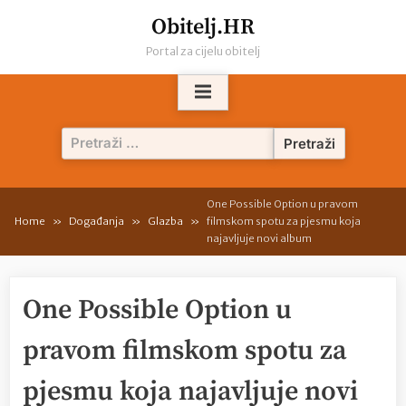
Skip
Obitelj.HR
to
Portal za cijelu obitelj
content
Pretraži:
One Possible Option u pravom
Home
Događanja
Glazba
filmskom spotu za pjesmu koja
najavljuje novi album
One Possible Option u
pravom filmskom spotu za
pjesmu koja najavljuje novi