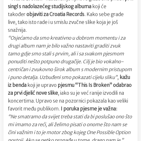
singl s nadolazećeg studijskog albuma
koji će
također
objaviti za Croatia Records
. Kako sebe grade
live, tako isto rade i u smislu zvučne slike koja je još
snažnija.
“Osjećamo da smo kreativno u dobrom momentu i za
drugi album nam je bilo važno nastaviti graditi zvuk
tamo gdje smo stali s prvim, ali i sa svakom pjesmom
ponuditi nešto potpuno drugačije. Cilj je bio vokalno-
centričan i zvukovno širok album s modernim pristupom
i puno detalja. Uzbuđeni smo pokazati cijelu sliku”
,
kažu
iz benda
koji je upravo
pjesmu “This Is Broken” odabrao
za prvi djelić nove slike
, iako su je već ranije izvodili na
koncertima. Upravo se na pozornici pokazala kao veliki
favorit među publikom.
I poruka pjesme je važna:
“Ne smatramo da svijet treba stati da bi poslušao ono što
mi imamo za reći, ali želimo pisati o onome što nam se
čini važnim i to je motor zbog kojeg One Possible Option
postoji. Ako se netko pronađe u tome, drago nam je.”