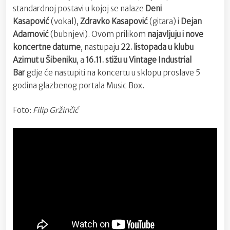
standardnoj postavi u kojoj se nalaze
Deni
Kasapović
(vokal),
Zdravko Kasapović
(gitara) i
Dejan
Adamović
(bubnjevi). Ovom prilikom
najavljuju i nove
koncertne datume
, nastupaju
22. listopada u klubu
Azimut u Šibeniku
, a
16.11. stižu u Vintage Industrial
Bar
gdje će nastupiti na koncertu u sklopu proslave 5
godina glazbenog portala Music Box.
Foto:
Filip Gržinčić