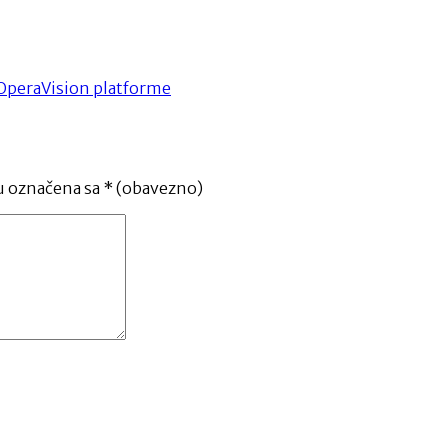
 OperaVision platforme
u označena sa
* (obavezno)