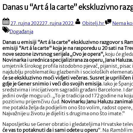
Danas u “Art á la carte” ekskluzivno 
Posted
By
27. rujna 2022
27. rujna 2022
Obitelj.hr
Nema ko
on
Događanja
Danas u emisiji “Art á la carte” ekskluzivno razgovor s 
emisiji “
Art á la carte“ koja je na rasporedu u 20 sati na
nove sezone izvrsnog serijala „Ovo je opera“,
koju će gleda
Novinarka i urednica specijalizirana za operu, Jana Haluza
umjetnik širokog profila istodobno pjevač, pijanist, pisac
najdublju problematiku glazbenih i socioloških elemenat
će se ekskluzivno moći vidjeti večeras.
Susret je upriličen
gdje je Gener snimio i veći dio svojih emisija.
Iako je Španjo
sredstvima i inicijativom sagradili građani Barcelone. I dan
jedini ovdje mogu ući. „To je tradicija od 172 godine na k
pozitivnu prijemčivu ćud.
Novinarku Janu Haluzu zanimalo 
me potakla želja da podijelim ono što volim, radost opere, taj
Najvažnije u životu je dijeliti s drugima ono što imate.”
Naposljetku se Gener obratio i gledateljima Hrvatske tele
će vas to potaknuti da i sami odete u operu
”. Na
Rambli
im 