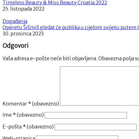
Timeless Beauty & Miss Beauty Croatia 2022
25. listopada 2022
Događanja
Operetu Šišmiš gledat će publika u cijelom svijetu putem
30. prosinca 2023
Odgovori
Vaša adresa e-pošte neće biti objavljena.
Obavezna polja s
Komentar
* (obavezno)
Ime
* (obavezno)
E-pošta
* (obavezno)
Web-stranica