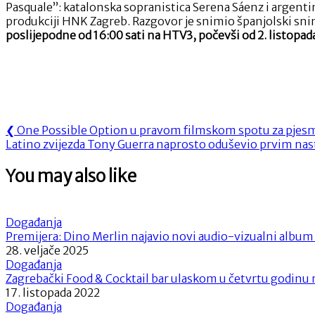
Pasquale”: katalonska sopranistica Serena Sáenz i argentin
produkciji HNK Zagreb. Razgovor je snimio španjolski sni
poslijepodne od 16:00 sati na HTV3, počevši od 2. listopad
Navigacija
Previous
❮
One Possible Option u pravom filmskom spotu za pjesmu
Next
Post:
Latino zvijezda Tony Guerra naprosto oduševio prvim na
objava
Post:
You may also like
Događanja
Premijera: Dino Merlin najavio novi audio-vizualni albu
28. veljače 2025
Događanja
Zagrebački Food & Cocktail bar ulaskom u četvrtu godinu r
17. listopada 2022
Događanja