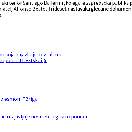
ski tenor Santiago Ballerini, kojega je zagrebačka publika p
matelj Alfonso Beato.
Trideset nastavaka gledane dokument
a
.
 koja najavljuje novi album
stupom u Hrvatskoj
❯
m pjesmom “Briga”
ada najavljuje novitete u gastro ponudi