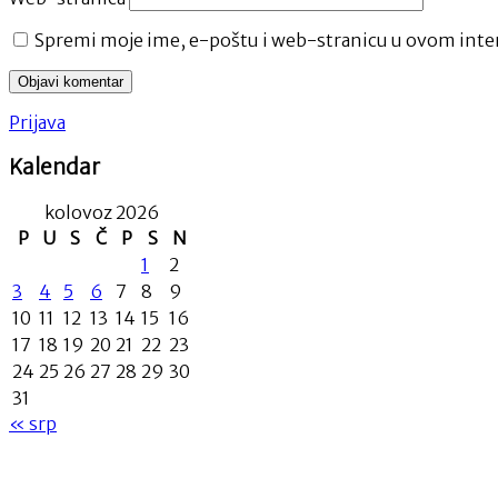
Spremi moje ime, e-poštu i web-stranicu u ovom inter
Prijava
Kalendar
kolovoz 2026
P
U
S
Č
P
S
N
1
2
3
4
5
6
7
8
9
10
11
12
13
14
15
16
17
18
19
20
21
22
23
24
25
26
27
28
29
30
31
« srp