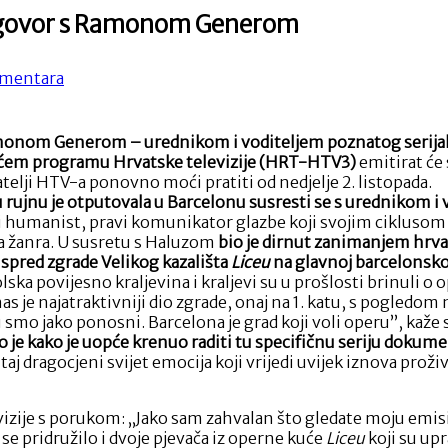
razgovor s Ramonom Generom
na
mentara
Danas
u
“Art
Ramonom Generom – urednikom i voditeljem poznatog serijal
á
 Trećem programu Hrvatske televizije (HRT-HTV3)
emitirat ć
la
telji HTV-a ponovno moći pratiti od nedjelje 2. listopada.
carte”
u rujnu je otputovala u Barcelonu susresti se s urednikom
ekskluzivno
 i humanist, pravi komunikator glazbe koji svojim ciklusom 
razgovor
a žanra. U susretu s Haluzom
bio je dirnut zanimanjem hrvats
s
 ispred zgrade Velikog kazališta
Liceu
na glavnoj barcelonskoj
Ramonom
lska povijesno kraljevina i kraljevi su u prošlosti brinuli 
Generom
as je najatraktivniji dio zgrade, onaj na 1. katu, s pogledom
oju smo jako ponosni. Barcelona je grad koji voli operu”, ka
je kako je uopće krenuo raditi tu specifičnu seriju dokum
 dragocjeni svijet emocija koji vrijedi uvijek iznova proživjet
vizije s porukom: „Jako sam zahvalan što gledate moju emis
se pridružilo i dvoje pjevača iz operne kuće
Liceu
koji su up