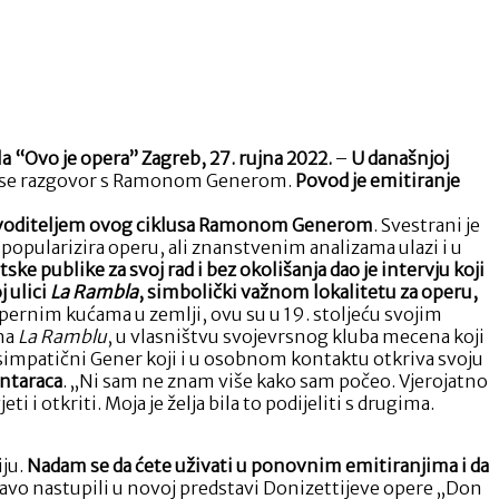
a “Ovo je opera”
Zagreb, 27. rujna 2022.
–
U današnjoj
e se razgovor s Ramonom Generom.
Povod je emitiranje
 i voditeljem ovog ciklusa Ramonom Generom
. Svestrani je
popularizira operu, ali znanstvenim analizama ulazi i u
ke publike za svoj rad i bez okolišanja dao je intervju koji
 ulici
La Rambla
, simbolički važnom lokalitetu za operu,
o opernim kućama u zemlji, ovu su u 19. stoljeću svojim
 na
La Ramblu
, u vlasništvu svojevrsnog kluba mecena koji
že simpatični Gener koji i u osobnom kontaktu otkriva svoju
entaraca
. „Ni sam ne znam više kako sam počeo. Vjerojatno
i i otkriti. Moja je želja bila to podijeliti s drugima.
iju.
Nadam se da ćete uživati u ponovnim emitiranjima i da
ravo nastupili u novoj predstavi Donizettijeve opere „Don