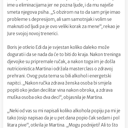
ime u eliminacijama jer ne pozna ljude, i da mu najviše
smeta njegova psiha. „S obzirom na to da sam prije imao
probleme s depresijom, ali sam samotnjak i volim se
maknuti od ljudi pa je ovo veliki korak za mene“, rekao je
Jure svojoj novoj trenerici.
Boris je otkrio Edi da je svjestan koliko daleko može
dogurati i da se nada da će to biti do kraja. Nakon treninga
djevojke su pripremale ručak, a nakon toga im je došla
nutricionistica Martina i održala masterclass o zdravoj
prehrani. Ovog puta tema su bili alkohol i energetski
napitci. „Nakon ručka zdrava ženska osoba bi smjela
popiti oko jedan decilitar vina nakon obroka, a zdrava
muška osoba oko dva deci“, objasnila je Martina.
„Neki od vas su mi napisali koliko alkohola popiju pa mi je
tako Josip napisao da je u pet dana popio čak sedam i pol
litara pive“, otkrila je Martina. „Mogu podnijeti! Ali to što