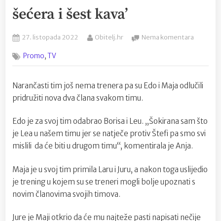
šećera i šest kava’
Posted
By
na
27. listopada 2022
Obitelj.hr
Nema komentara
on
Nutricion
,
Promo
TV
Martina:
‘Jedna
limenka
Narančasti tim još nema trenera pa su Edo i Maja odlučili
energet
pridružiti nova dva člana svakom timu.
napitka
sadrži
osam
Edo je za svoj tim odabrao Borisa i Leu. „Šokirana sam što
kockica
je Lea u našem timu jer se natječe protiv Štefi pa smo svi
šećera
mislili da će biti u drugom timu“, komentirala je Anja.
i
šest
Maja je u svoj tim primila Laru i Juru, a nakon toga uslijedio
kava’
je trening u kojem su se treneri mogli bolje upoznati s
novim članovima svojih timova.
Jure je Maji otkrio da će mu najteže pasti napisati nečije