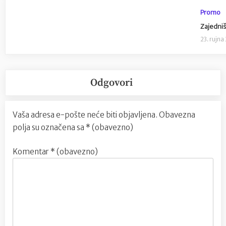
Promo
Zajedniš
23. rujna
Odgovori
Vaša adresa e-pošte neće biti objavljena.
Obavezna
polja su označena sa
* (obavezno)
Komentar
* (obavezno)