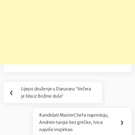
Navigacija
Lijepo druženje u Daruvaru: ‘Večera
Previous
❮
objava
je bila iz Božine duše’
Post:
Kandidati MasterChefa napreduju,
Next
Andrein tanjur bez greške, Ivica
❯
Post:
najviše inspirirao