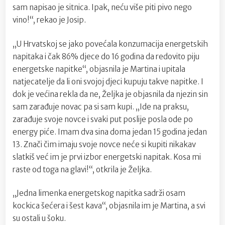
sam napisao je sitnica. Ipak, neću više piti pivo nego
vino!“, rekao je Josip.
„U Hrvatskoj se jako povećala konzumacija energetskih
napitaka i čak 86% djece do 16 godina da redovito piju
energetske napitke“, objasnila je Martina i upitala
natjecatelje da li oni svojoj djeci kupuju takve napitke. I
dok je većina rekla da ne, Željka je objasnila da njezin sin
sam zarađuje novac pa si sam kupi. „Ide na praksu,
zarađuje svoje novce i svaki put poslije posla ode po
energy piće. Imam dva sina doma jedan 15 godina jedan
13. Znači čim imaju svoje novce neće si kupiti nikakav
slatkiš već im je prvi izbor energetski napitak. Kosa mi
raste od toga na glavi!“, otkrila je Željka.
„Jedna limenka energetskog napitka sadrži osam
kockica šećera i šest kava“, objasnila im je Martina, a svi
su ostali u šoku.