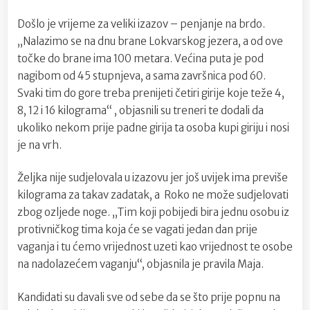
Došlo je vrijeme za veliki izazov – penjanje na brdo.
„Nalazimo se na dnu brane Lokvarskog jezera, a od ove
točke do brane ima 100 metara. Većina puta je pod
nagibom od 45 stupnjeva, a sama završnica pod 60.
Svaki tim do gore treba prenijeti četiri girije koje teže 4,
8, 12 i 16 kilograma“ , objasnili su treneri te dodali da
ukoliko nekom prije padne girija ta osoba kupi giriju i nosi
je na vrh.
Željka nije sudjelovala u izazovu jer još uvijek ima previše
kilograma za takav zadatak, a Roko ne može sudjelovati
zbog ozljede noge. „Tim koji pobijedi bira jednu osobu iz
protivničkog tima koja će se vagati jedan dan prije
vaganja i tu ćemo vrijednost uzeti kao vrijednost te osobe
na nadolazećem vaganju“, objasnila je pravila Maja.
Kandidati su davali sve od sebe da se što prije popnu na