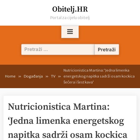
Skip
Obitelj.HR
to
Portal za cijelu obitelj
content
Pretraži:
Nutricionistica Martina: ‘Jedna limenka
Home
Događanja
TV
energetskog napitka sadrži osam kockica
šećera i šest kava’
Nutricionistica Martina:
‘Jedna limenka energetskog
napitka sadrži osam kockica