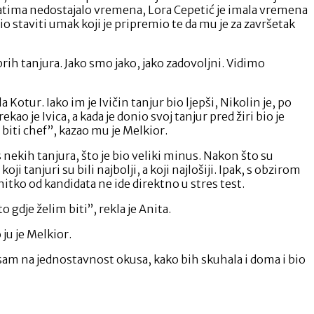
datima nedostajalo vremena, Lora Cepetić je imala vremena
pio staviti umak koji je pripremio te da mu je za završetak
obrih tanjura. Jako smo jako, jako zadovoljni. Vidimo
 Kotur. Iako im je Ivičin tanjur bio ljepši, Nikolin je, po
ao je Ivica, a kada je donio svoj tanjur pred žiri bio je
 biti chef”, kazao mu je Melkior.
 nekih tanjura, što je bio veliki minus. Nakon što su
i tanjuri su bili najbolji, a koji najlošiji. Ipak, s obzirom
a nitko od kandidata ne ide direktno u stres test.
 gdje želim biti”, rekla je Anita.
 ju je Melkior.
la sam na jednostavnost okusa, kako bih skuhala i doma i bio