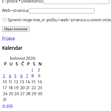
E-pošta
* (obavezno)
Web-stranica
Spremi moje ime, e-poštu i web-stranicu u ovom inter
Prijava
Kalendar
kolovoz 2026
P
U
S
Č
P
S
N
1
2
3
4
5
6
7
8
9
10
11
12
13
14
15
16
17
18
19
20
21
22
23
24
25
26
27
28
29
30
31
« srp