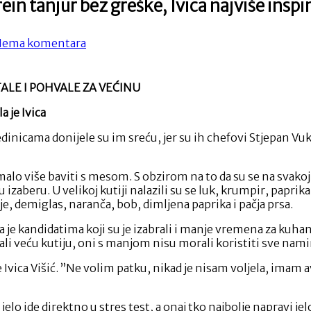
n tanjur bez greške, Ivica najviše inspi
na
ema komentara
Kandidati
MasterChefa
napreduju,
ALE I POHVALE ZA VEĆINU
Andrein
tanjur
a je Ivica
bez
greške,
dinicama donijele su im sreću, jer su ih chefovi Stjepan Vu
Ivica
najviše
inspirirao
lo više baviti s mesom. S obzirom na to da su se na svakoj ra
izaberu. U velikoj kutiji nalazili su se luk, krumpir, paprika, r
nje, demiglas, naranča, bob, dimljena paprika i pačja prsa.
la je kandidatima koji su je izabrali i manje vremena za kuha
abrali veću kutiju, oni s manjom nisu morali koristiti sve nam
je Ivica Višić. ”Ne volim patku, nikad je nisam voljela, imam a
 jelo ide direktno u stres test, a onaj tko najbolje napravi 