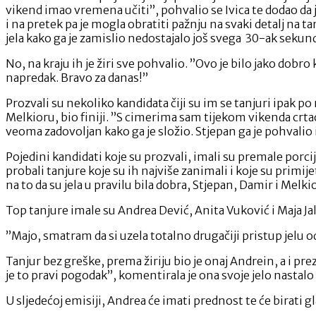
vikend imao vremena učiti”, pohvalio se Ivica te dodao da
i na pretek pa je mogla obratiti pažnju na svaki detalj na ta
jela kako ga je zamislio nedostajalo još svega 30-ak sekund
No, na kraju ih je žiri sve pohvalio. ”Ovo je bilo jako dobro
napredak. Bravo za danas!”
Prozvali su nekoliko kandidata čiji su im se tanjuri ipak po 
Melkioru, bio finiji. ”S cimerima sam tijekom vikenda crtao, 
veoma zadovoljan kako ga je složio. Stjepan ga je pohvalio i
Pojedini kandidati koje su prozvali, imali su premale porci
probali tanjure koje su ih najviše zanimali i koje su primije
na to da su jela u pravilu bila dobra, Stjepan, Damir i Melki
Top tanjure imale su Andrea Dević, Anita Vuković i Maja Jalš
”Majo, smatram da si uzela totalno drugačiji pristup jelu od
Tanjur bez greške, prema žiriju bio je onaj Andrein, a i pre
je to pravi pogodak”, komentirala je ona svoje jelo nastal
U sljedećoj emisiji, Andrea će imati prednost te će birati 