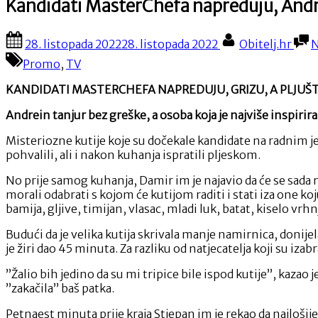
Kandidati MasterChefa napreduju, Andrei
Posted
By
28. listopada 2022
28. listopada 2022
Obitelj.hr
N
on
Promo
,
TV
KANDIDATI MASTERCHEFA NAPREDUJU, GRIZU, A PLJUŠT
Andrein tanjur bez greške, a osoba koja je najviše inspiriral
Misteriozne kutije koje su dočekale kandidate na radnim je
pohvalili, ali i nakon kuhanja ispratili pljeskom.
No prije samog kuhanja, Damir im je najavio da će se sada ma
morali odabrati s kojom će kutijom raditi i stati iza one koju 
bamija, gljive, timijan, vlasac, mladi luk, batat, kiselo vrh
Budući da je velika kutija skrivala manje namirnica, donije
je žiri dao 45 minuta. Za razliku od natjecatelja koji su iz
”Žalio bih jedino da su mi tripice bile ispod kutije”, kazao 
”zakačila” baš patka.
Petnaest minuta prije kraja Stjepan im je rekao da najlošije