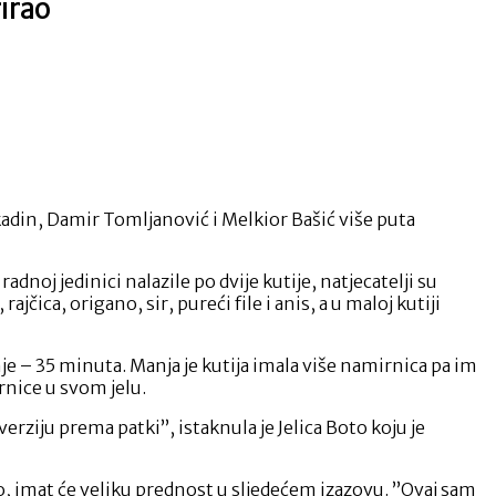
rirao
kadin, Damir Tomljanović i Melkior Bašić više puta
dnoj jedinici nalazile po dvije kutije, natjecatelji su
ajčica, origano, sir, pureći file i anis, a u maloj kutiji
nje – 35 minuta. Manja je kutija imala više namirnica pa im
irnice u svom jelu.
verziju prema patki”, istaknula je Jelica Boto koju je
jelo, imat će veliku prednost u sljedećem izazovu. ”Ovaj sam