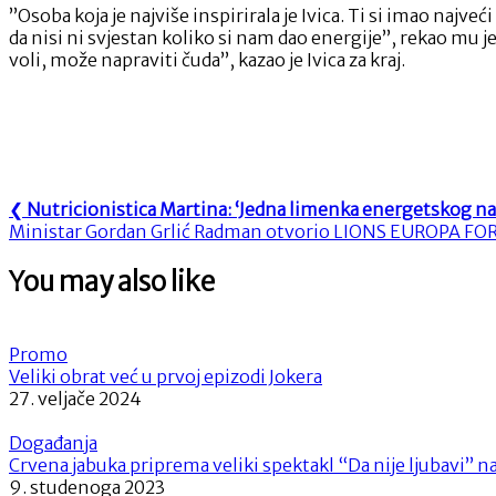
”Osoba koja je najviše inspirirala je Ivica. Ti si imao najv
da nisi ni svjestan koliko si nam dao energije”, rekao mu je
voli, može napraviti čuda”, kazao je Ivica za kraj.
Navigacija
Previous
❮
Nutricionistica Martina: ‘Jedna limenka energetskog nap
Next
Post:
Ministar Gordan Grlić Radman otvorio LIONS EUROPA F
objava
Post:
You may also like
Promo
Veliki obrat već u prvoj epizodi Jokera
27. veljače 2024
Događanja
Crvena jabuka priprema veliki spektakl “Da nije ljubavi” 
9. studenoga 2023