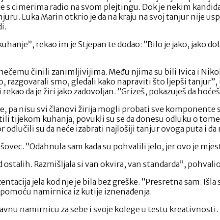
 je s cimerima radio na svom plejtingu. Dok je nekim kandi
njuru. Luka Marin otkrio je da na kraju na svoj tanjur nije us
i.
 kuhanje”, rekao im je Stjepan te dodao: ”Bilo je jako, jako d
nečemu činili zanimljivijima. Među njima su bili Ivica i Nikola
razgovarali smo, gledali kako napraviti što ljepši tanjur”, rek
 rekao da je žiri jako zadovoljan. ”Grizeš, pokazuješ da hoćeš
je, pa nisu svi članovi žirija mogli probati sve komponente s
tili tijekom kuhanja, povukli su se da donesu odluku o tome koj
or odlučili su da neće izabrati najlošiji tanjur ovoga puta i d
ovec. ”Odahnula sam kada su pohvalili jelo, jer ovo je mjesto
 ostalih. Razmišljala si van okvira, van standarda”, pohvalio
zentacija jela kod nje je bila bez greške. ”Presretna sam. Iš
o pomoću namirnica iz kutije iznenađenja.
glavnu namirnicu za sebe i svoje kolege u testu kreativnosti.