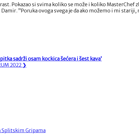
eći rast. Pokazao si svima koliko se može i koliko MasterChef 
 Damir. ”Poruka ovoga svega je da ako možemo i mi stariji, mo
itka sadrži osam kockica šećera i šest kava’
ORUM 2022
❯
na Splitskim Gripama