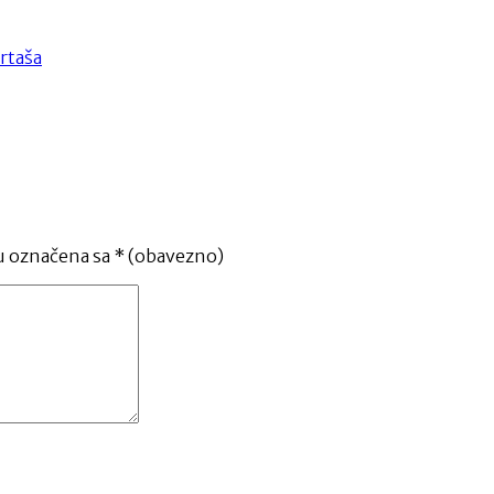
rtaša
u označena sa
* (obavezno)