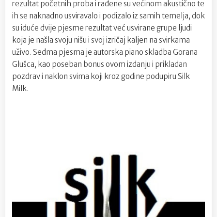
rezultat početnih proba i rađene su većinom akustično te
ih se naknadno usviravalo i podizalo iz samih temelja, dok
su iduće dvije pjesme rezultat već usvirane grupe ljudi
koja je našla svoju nišu i svoj izričaj kaljen na svirkama
uživo. Sedma pjesma je autorska piano skladba Gorana
Glušca, kao poseban bonus ovom izdanju i prikladan
pozdrav i naklon svima koji kroz godine podupiru Silk
Milk.