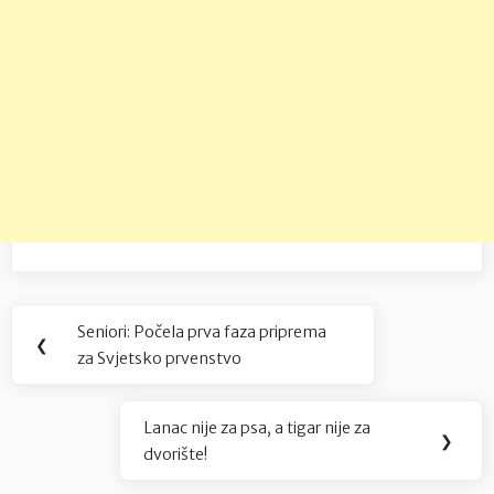
Navigacija
Seniori: Počela prva faza priprema
Previous
❮
objava
za Svjetsko prvenstvo
Post:
Lanac nije za psa, a tigar nije za
Next
❯
dvorište!
Post: