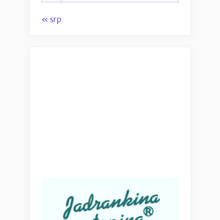
« srp