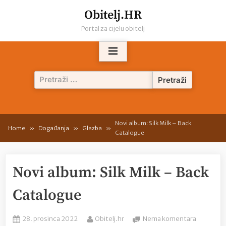
Skip
Obitelj.HR
to
Portal za cijelu obitelj
content
Pretraži:
Novi album: Silk Milk – Back
Home
Događanja
Glazba
Catalogue
Novi album: Silk Milk – Back
Catalogue
Posted
By
na
28. prosinca 2022
Obitelj.hr
Nema komentara