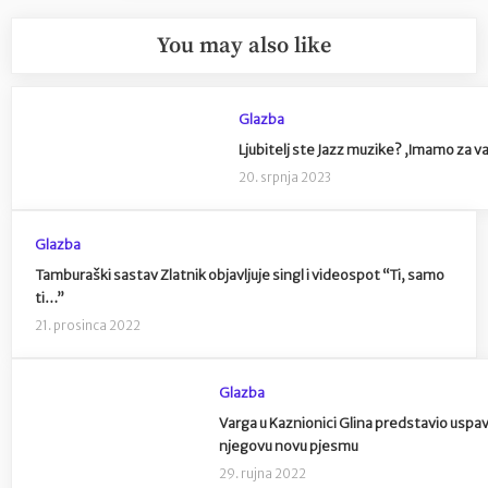
You may also like
Glazba
Ljubitelj ste Jazz muzike? ,Imamo za va
20. srpnja 2023
Glazba
Tamburaški sastav Zlatnik objavljuje singl i videospot “Ti, samo
ti…”
21. prosinca 2022
Glazba
Varga u Kaznionici Glina predstavio uspa
njegovu novu pjesmu
29. rujna 2022