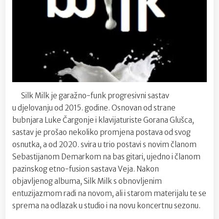
Silk Milk je garažno-funk progresivni sastav
u djelovanju od 2015. godine. Osnovan od strane
bubnjara Luke Čargonje i klavijaturiste Gorana Glušca,
sastav je prošao nekoliko promjena postava od svog
osnutka, a od 2020. svira u trio postavi s novim članom
Sebastijanom Demarkom na bas gitari, ujedno i članom
pazinskog etno-fusion sastava Veja. Nakon
objavljenog albuma, Silk Milk s obnovljenim
entuzijazmom radi na novom, ali i starom materijalu te se
sprema na odlazak u studio i na novu koncertnu sezonu.