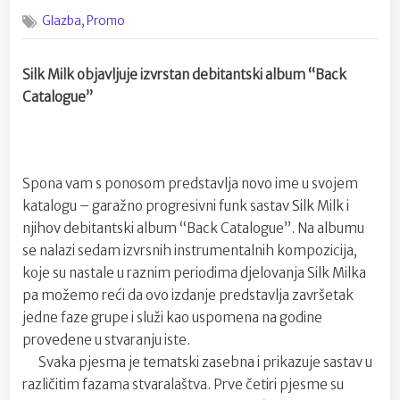
on
Novi
,
Glazba
Promo
album:
Silk
Milk
Silk Milk objavljuje izvrstan debitantski album “Back
–
Catalogue”
Back
Catalogu
Spona vam s ponosom predstavlja novo ime u svojem
katalogu – garažno progresivni funk sastav Silk Milk i
njihov debitantski album “Back Catalogue”. Na albumu
se nalazi sedam izvrsnih instrumentalnih kompozicija,
koje su nastale u raznim periodima djelovanja Silk Milka
pa možemo reći da ovo izdanje predstavlja završetak
jedne faze grupe i služi kao uspomena na godine
provedene u stvaranju iste.
Svaka pjesma je tematski zasebna i prikazuje sastav u
različitim fazama stvaralaštva. Prve četiri pjesme su