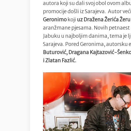
autora koji su dali svoj obol ovom al
promocije došli iz Sarajeva. Autor ve
Geronimo
koji
uz Dražena Žerića Žeru 
aranžmane pjesama. Novih petnaest p
Jabuku u najboljim danima, tema je l
Sarajeva. Pored Geronima, autorsku e
Buturović, Dragana Kajtazović-Šenko
i Zlatan Fazlić.