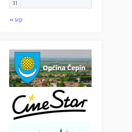
31
« srp