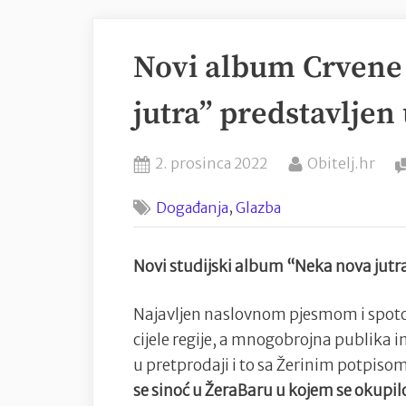
Novi album Crvene
jutra” predstavljen
Posted
By
2. prosinca 2022
Obitelj.hr
on
,
Događanja
Glazba
Novi studijski album “Neka nova jutra
Najavljen naslovnom pjesmom i spoto
cijele regije, a mnogobrojna publika
u pretprodaji i to sa Žerinim potpi
se sinoć u ŽeraBaru u kojem se okupil