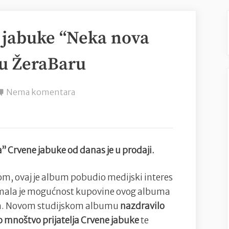
 jabuke “Neka nova
 u ŽeraBaru
na
Nema komentara
Novi
album
Crvene
jabuke
” Crvene jabuke od danas je u prodaji.
“Neka
nova
m, ovaj je album pobudio medijski interes
jutra”
 imala je mogućnost kupovine ovog albuma
predstavljen
som. Novom studijskom albumu
nazdravilo
u
o mnoštvo prijatelja Crvene jabuke
te