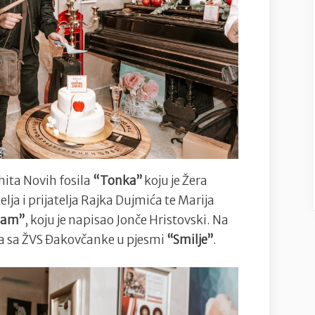
hita Novih fosila
“Tonka”
koju je Žera
ja i prijatelja Rajka Dujmića te Marija
nam”
, koju je napisao Jonče Hristovski. Na
a sa ŽVS Đakovčanke u pjesmi
“Smilje”
.