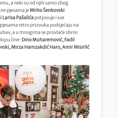
ŽeraBaru
bumu, a neki su od njih samo zbog
ćine pjesama je
Mirko Šenkovski
i Larisa Pašalića
potpisuje i sve
jesama retro prizvuka podsjećaju na
jubav, a u mnogima se provlače obrisi
kipu čine:
Dino Muharemović, Fadil
vski, Mirza Hamzakdić Haro, Amir Misirlić