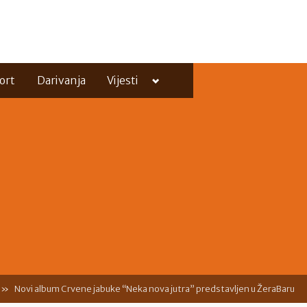
Toggle
ort
Darivanja
Vijesti
sub-
menu
Toggle
sub-
menu
Novi album Crvene jabuke “Neka nova jutra” predstavljen u ŽeraBaru