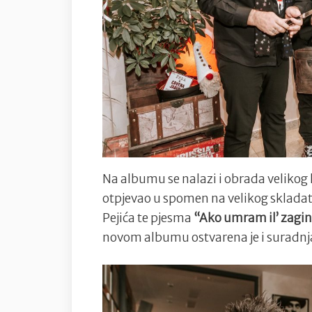
Na albumu se nalazi i obrada velikog 
otpjevao u spomen na velikog skladatel
Pejića te pjesma
“Ako umram il’ zagi
novom albumu ostvarena je i suradnj