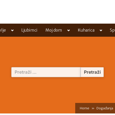
Toggle
Toggle
Toggle
vlje
Ljubimci
Moj dom
Kuharica
Sp
sub-
sub-
sub-
menu
menu
menu
Pretraži:
Home
Događanja