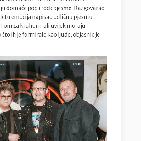
raju domaće pop i rock pjesme. Razgovarao
letu emocija napisao odličnu pjesmu.
buhom za kruhom, ali uvijek moraju
 što ih je formiralo kao ljude, objasnio je