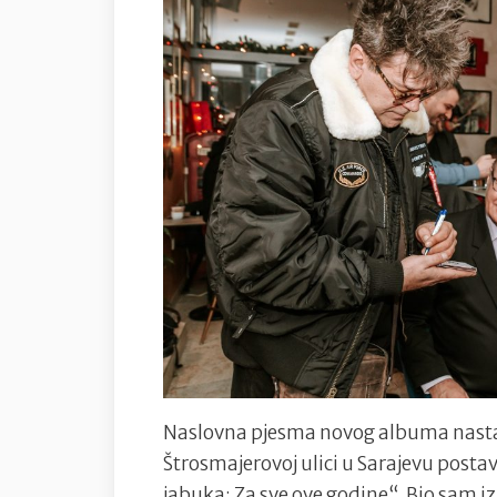
Naslovna pjesma novog albuma nastal
Štrosmajerovoj ulici u Sarajevu posta
jabuka: Za sve ove godine“. Bio sam i