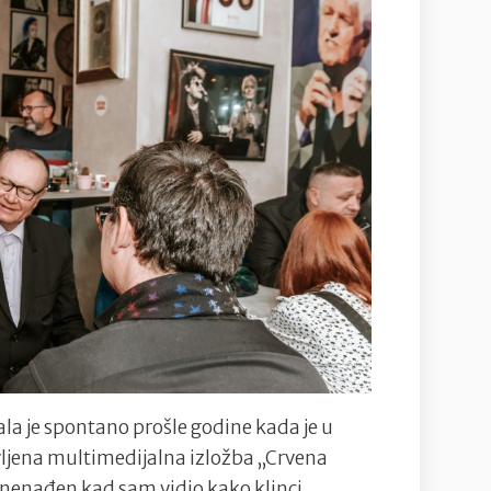
a je spontano prošle godine kada je u
vljena multimedijalna izložba „Crvena
znenađen kad sam vidio kako klinci