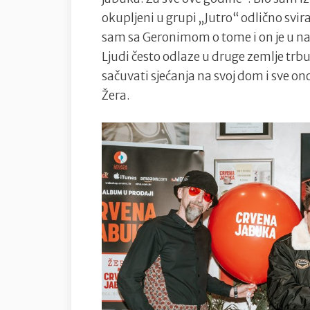
okupljeni u grupi „Jutro“ odlično svi
sam sa Geronimom o tome i on je u na
Ljudi često odlaze u druge zemlje tr
sačuvati sjećanja na svoj dom i sve ono
Žera.